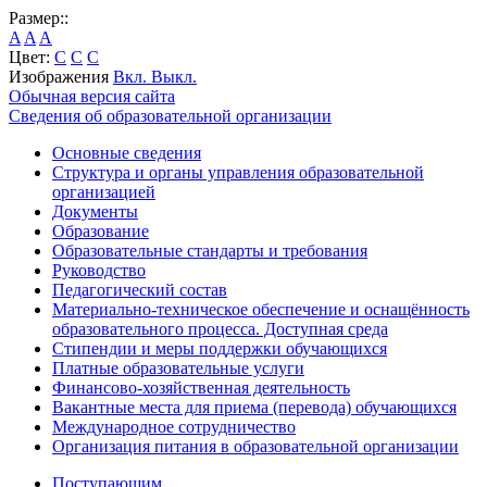
Размер::
A
A
A
Цвет:
C
C
C
Изображения
Вкл.
Выкл.
Обычная версия сайта
Сведения об образовательной организации
Основные сведения
Структура и органы управления образовательной
организацией
Документы
Образование
Образовательные стандарты и требования
Руководство
Педагогический состав
Материально-техническое обеспечение и оснащённость
образовательного процесса. Доступная среда
Стипендии и меры поддержки обучающихся
Платные образовательные услуги
Финансово-хозяйственная деятельность
Вакантные места для приема (перевода) обучающихся
Международное сотрудничество
Организация питания в образовательной организации
Поступающим