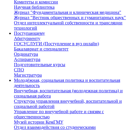
Комитеты и комиссии
Научная библиотека
Журнал "Фундаментальная и клиническая медицина"
Журнал "Вестник общественных и гуманитарных наук"
Отдел интеллектуальной собственности и трансляции
технологий
Поступающему
Абитуриенту
ГОСУСЛУГИ (Поступление в вуз онлайн)
Бакалавриат и специалитет
Ординатура
Аспирантура
Подготовительные курсы
СПО
Магистратура
Молодёжная, социальная политика и воспитательная
деятельность
Внеучебная, воспитательная (молодежная политика) и
социальная работа
Структура управления внеучебной, воспитательной и
социальной работой
Управление по внеучебной работе и связям с
общественностью
Музей истории КемГМУ
Отдел взаимодействия со студенческими