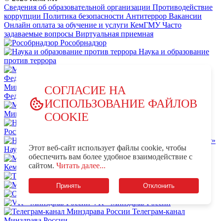
Сведения об образовательной организации
Противодействие
коррупции
Политика безопасности
Антитеррор
Вакансии
Онлайн оплата за обучение и услуги КемГМУ
Часто
задаваемые вопросы
Виртуальная приемная
Рособрнадзор
Наука и образование
против террора
Министерство науки и высшего образования Российской
СОГЛАСИЕ НА
Федерации
ИСПОЛЬЗОВАНИЕ ФАЙЛОВ
Министерство просвещения Российской Федерации
COOKIE
НЦПТИ.РФ
Роспотребнадзор
Этот веб-сайт использует файлы cookie, чтобы
Научно-образовательный центр мирового уровня «Кузбасс»
обеспечить вам более удобное взаимодействие с
MAX - КемГМУ
VK -
сайтом.
Читать далее...
КемГМУ
OK - КемГМУ
Телеграм-канал КемГМУ
Минздрав России
Принять
Отклонить
OK - Минздрав России
VK - Минздрав России
Телеграм-канал
Минздрава России