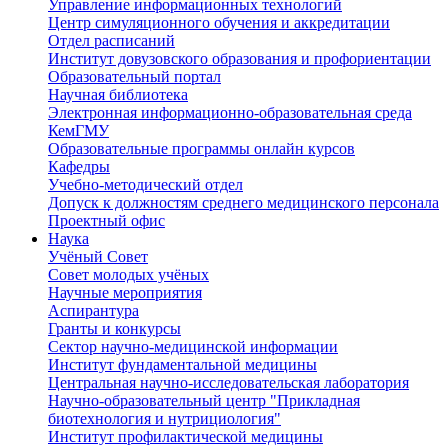
Управление информационных технологий
Центр симуляционного обучения и аккредитации
Отдел расписаний
Институт довузовского образования и профориентации
Образовательный портал
Научная библиотека
Электронная информационно-образовательная среда
КемГМУ
Образовательные программы онлайн курсов
Кафедры
Учебно-методический отдел
Допуск к должностям среднего медицинского персонала
Проектный офис
Наука
Учёный Cовет
Совет молодых учёных
Научные мероприятия
Аспирантура
Гранты и конкурсы
Сектор научно-медицинской информации
Институт фундаментальной медицины
Центральная научно-исследовательская лаборатория
Научно-образовательный центр "Прикладная
биотехнология и нутрициология"
Институт профилактической медицины