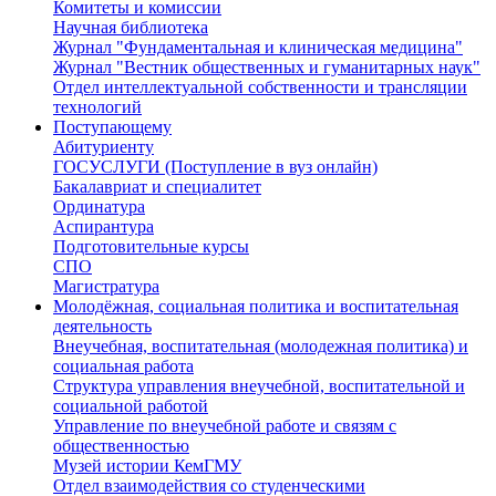
Комитеты и комиссии
Научная библиотека
Журнал "Фундаментальная и клиническая медицина"
Журнал "Вестник общественных и гуманитарных наук"
Отдел интеллектуальной собственности и трансляции
технологий
Поступающему
Абитуриенту
ГОСУСЛУГИ (Поступление в вуз онлайн)
Бакалавриат и специалитет
Ординатура
Аспирантура
Подготовительные курсы
СПО
Магистратура
Молодёжная, социальная политика и воспитательная
деятельность
Внеучебная, воспитательная (молодежная политика) и
социальная работа
Структура управления внеучебной, воспитательной и
социальной работой
Управление по внеучебной работе и связям с
общественностью
Музей истории КемГМУ
Отдел взаимодействия со студенческими