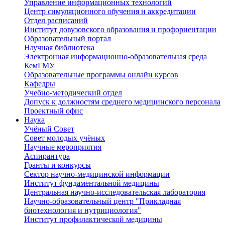
Управление информационных технологий
Центр симуляционного обучения и аккредитации
Отдел расписаний
Институт довузовского образования и профориентации
Образовательный портал
Научная библиотека
Электронная информационно-образовательная среда
КемГМУ
Образовательные программы онлайн курсов
Кафедры
Учебно-методический отдел
Допуск к должностям среднего медицинского персонала
Проектный офис
Наука
Учёный Cовет
Совет молодых учёных
Научные мероприятия
Аспирантура
Гранты и конкурсы
Сектор научно-медицинской информации
Институт фундаментальной медицины
Центральная научно-исследовательская лаборатория
Научно-образовательный центр "Прикладная
биотехнология и нутрициология"
Институт профилактической медицины