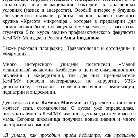
аппаратуру для выращивания бактерий в анаэробных
условиях (газпак и анаэростат). Особый интерес у будущих
абитуриентов вызвали работы членов нашего научного
кружка «Красота микромира», которые в преддверии дня
космонавтики были посвящены теме космоса», – рассказала
студентка 5-го курса медико-профилактического факультета
КемГМУ Минздрава России
Анна Богданова
.
Также работали площадки: «Травматология и ортопедия» и
«Фармация».
Много интересного увидели посетители «Малой
медицинской академии Кузбасса» в центре симуляционного
обучения и аккредитации, где для них преподаватели
КемГМУ провели мастер-классы по хирургии, УЗИ-
диагностике, базовой сердечно-легочной реанимации,
педиатрии и эндоскопии.
Девятиклассница
Камила Манукян
из Гурьевска с пяти лет
мечтает стать стоматологом. С вузом уже определилась,
поступать будет в КемГМУ, именно здесь когда-то училась её
мама. Сегодня школьница получила новые знания и много
восторженных эмоций.
«Я узнала, как проходит приём педиатра, как правильно