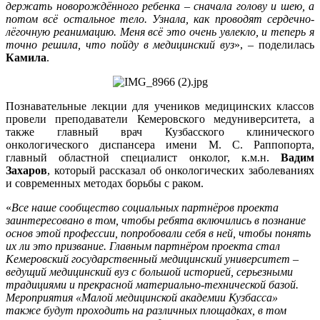
держать новорождённого ребенка – сначала голову и шею, а
потом всё остальное тело. Узнала, как проводят сердечно-
лёгочную реанимацию. Меня всё это очень увлекло, и теперь я
точно решила, что пойду в медицинский вуз
», – поделилась
Камила
.
Познавательные лекции для учеников медицинских классов
провели преподаватели Кемеровского медуниверситета, а
также главный врач Кузбасского клинического
онкологического диспансера имени М. С. Раппопорта,
главный областной специалист онколог, к.м.н.
Вадим
Захаров
, который рассказал об онкологических заболеваниях
и современных методах борьбы с раком.
«
Все наше сообщество социальных партнёров проекта
заинтересовано в том, чтобы ребята включились в познание
основ этой профессии, попробовали себя в ней, чтобы понять
их ли это призвание. Главным партнёром проекта стал
Кемеровский государственный медицинский университет –
ведущий медицинский вуз с большой историей, серьезными
традициями и прекрасной материально-технической базой.
Мероприятия «Малой медицинской академии Кузбасса»
также будут проходить на различных площадках, в том