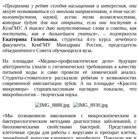
«
Программа у ребят сегодня насыщенная и интересная, они
могут познакомиться со многими направлениями, в том числе:
волонтёрством, наукой, всеми теми возможностями,
которые будут для них открыты, если они поступят в
КемГМУ. А также даю напутственные слова и советы, как
поступить, как в дальнейшем учиться
», – подчеркнула
Екатерина Голобокова
, студентка 4-го курса лечебного
факультета КемГМУ Минздрава России, председатель
объединённого Совета обучающихся вуза.
На площадке «Медико-профилактическое дело» будущие
абитуриенты узнали о гигиенических требованиях к качеству
питьевой воды и сами провели её химический анализ.
Студенты-стоматологи рассказали ребятам о возможностях
современной имплантации зубов. А на площадке «Красота
микромира» старшеклассникам наглядно показали, что
микробиология – творческая наука.
«Мы познакомили школьников с микроскопическим и
бактериологическим методами диагностики заболеваний, с
биохимическими свойствами бактерий. Представили
клеточные среды для работы с вирусами и препарат клеток,
заражённый вирусом клещевого энцефалита. Показали им и