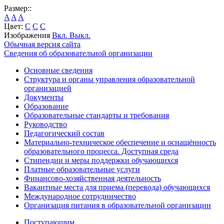
Размер::
A
A
A
Цвет:
C
C
C
Изображения
Вкл.
Выкл.
Обычная версия сайта
Сведения об образовательной организации
Основные сведения
Структура и органы управления образовательной
организацией
Документы
Образование
Образовательные стандарты и требования
Руководство
Педагогический состав
Материально-техническое обеспечение и оснащённость
образовательного процесса. Доступная среда
Стипендии и меры поддержки обучающихся
Платные образовательные услуги
Финансово-хозяйственная деятельность
Вакантные места для приема (перевода) обучающихся
Международное сотрудничество
Организация питания в образовательной организации
Поступающим