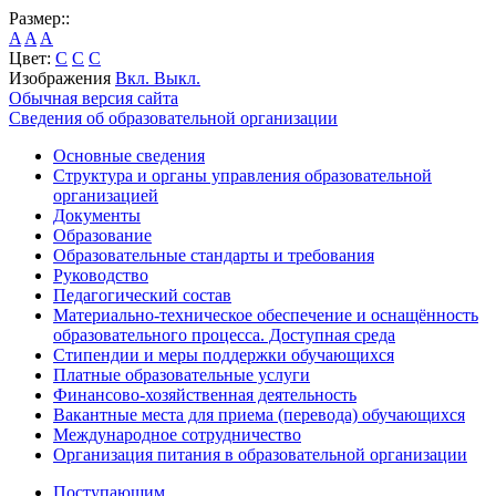
Размер::
A
A
A
Цвет:
C
C
C
Изображения
Вкл.
Выкл.
Обычная версия сайта
Сведения об образовательной организации
Основные сведения
Структура и органы управления образовательной
организацией
Документы
Образование
Образовательные стандарты и требования
Руководство
Педагогический состав
Материально-техническое обеспечение и оснащённость
образовательного процесса. Доступная среда
Стипендии и меры поддержки обучающихся
Платные образовательные услуги
Финансово-хозяйственная деятельность
Вакантные места для приема (перевода) обучающихся
Международное сотрудничество
Организация питания в образовательной организации
Поступающим