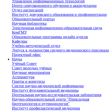
Управление информационных технологий
Центр симуляционного обучения и аккредитации
Отдел расписаний
Институт довузовского образования и профориентации
Образовательный портал
Научная библиотека
Электронная информационно-образовательная среда
КемГМУ
Образовательные программы онлайн курсов
Кафедры
Учебно-методический отдел
Допуск к должностям среднего медицинского персонала
Проектный офис
Наука
Учёный Cовет
Совет молодых учёных
Научные мероприятия
Аспирантура
Гранты и конкурсы
Сектор научно-медицинской информации
Институт фундаментальной медицины
Центральная научно-исследовательская лаборатория
Научно-образовательный центр "Прикладная
биотехнология и нутрициология"
Институт профилактической медицины