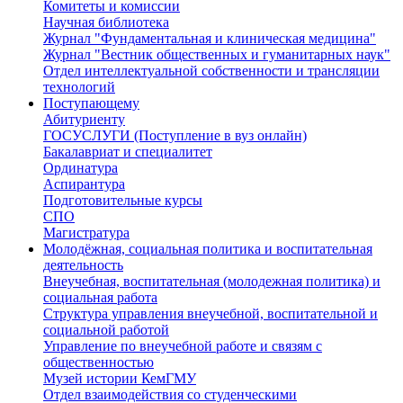
Комитеты и комиссии
Научная библиотека
Журнал "Фундаментальная и клиническая медицина"
Журнал "Вестник общественных и гуманитарных наук"
Отдел интеллектуальной собственности и трансляции
технологий
Поступающему
Абитуриенту
ГОСУСЛУГИ (Поступление в вуз онлайн)
Бакалавриат и специалитет
Ординатура
Аспирантура
Подготовительные курсы
СПО
Магистратура
Молодёжная, социальная политика и воспитательная
деятельность
Внеучебная, воспитательная (молодежная политика) и
социальная работа
Структура управления внеучебной, воспитательной и
социальной работой
Управление по внеучебной работе и связям с
общественностью
Музей истории КемГМУ
Отдел взаимодействия со студенческими