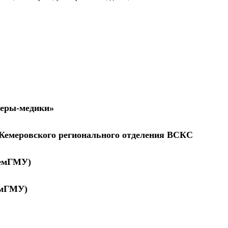
теры-медики»
Кемеровского регионального отделения ВСКС
КемГМУ)
емГМУ)