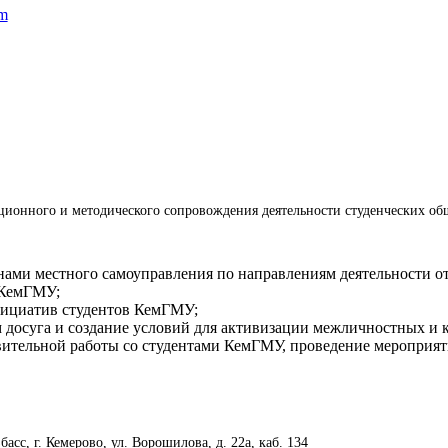
em
ационного и методического сопровождения деятельности студенческих о
ами местного самоуправления по направлениям деятельности от
 КемГМУ;
нициатив студентов КемГМУ;
досуга и создание условий для активизации межличностных и 
вительной работы со студентами КемГМУ, проведение мероприят
сс, г. Кемерово, ул. Ворошилова, д. 22а, каб. 134