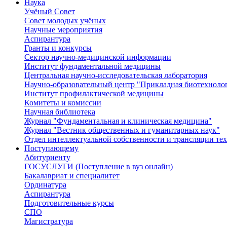
Наука
Учёный Cовет
Совет молодых учёных
Научные мероприятия
Аспирантура
Гранты и конкурсы
Сектор научно-медицинской информации
Институт фундаментальной медицины
Центральная научно-исследовательская лаборатория
Научно-образовательный центр "Прикладная биотехноло
Институт профилактической медицины
Комитеты и комиссии
Научная библиотека
Журнал "Фундаментальная и клиническая медицина"
Журнал "Вестник общественных и гуманитарных наук"
Отдел интеллектуальной собственности и трансляции те
Поступающему
Абитуриенту
ГОСУСЛУГИ (Поступление в вуз онлайн)
Бакалавриат и специалитет
Ординатура
Аспирантура
Подготовительные курсы
СПО
Магистратура