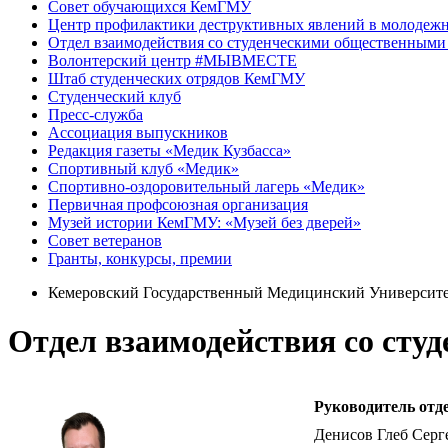
Совет обучающихся КемГМУ
Центр профилактики деструктивных явлений в молодежн
Отдел взаимодействия со студенческими общественными
Волонтерский центр #МЫВМЕСТЕ
Штаб студенческих отрядов КемГМУ
Студенческий клуб
Пресс-служба
Ассоциация выпускников
Редакция газеты «Медик Кузбасса»
Спортивный клуб «Медик»
Спортивно-оздоровительный лагерь «Медик»
Первичная профсоюзная организация
Музей истории КемГМУ: «Музей без дверей»
Совет ветеранов
Гранты, конкурсы, премии
Кемеровский Государственный Медицинский Университ
Отдел взаимодействия со ст
Руководитель отд
Денисов Глеб Серг