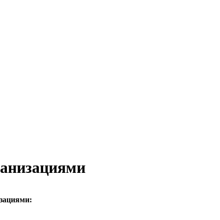
ганизациями
зациями: