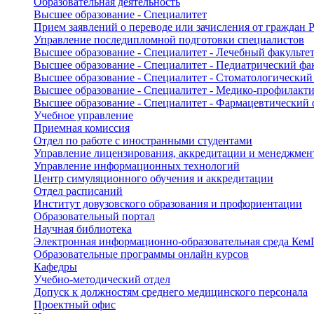
Образовательная деятельность
Высшее образование - Специалитет
Прием заявлений о переводе или зачисления от граждан
Управление последипломной подготовки специалистов
Высшее образование - Специалитет - Лечебный факульте
Высшее образование - Специалитет - Педиатрический фа
Высшее образование - Специалитет - Стоматологический
Высшее образование - Специалитет - Медико-профилакти
Высшее образование - Специалитет - Фармацевтический 
Учебное управление
Приемная комиссия
Отдел по работе с иностранными студентами
Управление лицензирования, аккредитации и менеджмент
Управление информационных технологий
Центр симуляционного обучения и аккредитации
Отдел расписаний
Институт довузовского образования и профориентации
Образовательный портал
Научная библиотека
Электронная информационно-образовательная среда Ке
Образовательные программы онлайн курсов
Кафедры
Учебно-методический отдел
Допуск к должностям среднего медицинского персонала
Проектный офис