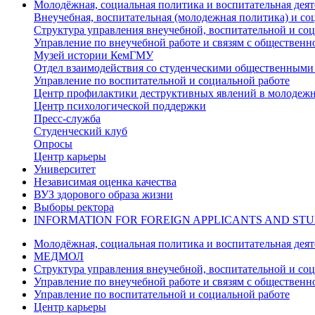
Молодёжная, социальная политика и воспитательная деят
Внеучебная, воспитательная (молодежная политика) и со
Структура управления внеучебной, воспитательной и со
Управление по внеучебной работе и связям с общественн
Музей истории КемГМУ
Отдел взаимодействия со студенческими общественными
Управление по воспитательной и социальной работе
Центр профилактики деструктивных явлений в молодежн
Центр психологической поддержки
Пресс-служба
Студенческий клуб
Опросы
Центр карьеры
Университет
Независимая оценка качества
ВУЗ здорового образа жизни
Выборы ректора
INFORMATION FOR FOREIGN APPLICANTS AND ST
Молодёжная, социальная политика и воспитательная деят
МЕДМОЛ
Структура управления внеучебной, воспитательной и со
Управление по внеучебной работе и связям с общественн
Управление по воспитательной и социальной работе
Центр карьеры