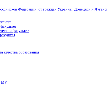
 Российской Федерации, от граждан Украины, Донецкой и Луган
т
культет
 факультет
ческий факультет
факультет
а качества образования
мГМУ