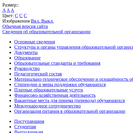
Размер::
A
A
A
Цвет:
C
C
C
Изображения
Вкл.
Выкл.
Обычная версия сайта
Сведения об образовательной организации
Основные сведения
Структура и органы управления образовательной органи
Документы
Образование
Образовательные стандарты и требования
Руководство
Педагогический состав
Материально-техническое обеспечение и оснащённость об
Стипендии и меры поддержки обучающихся
Платные образовательные услуги
Финансово-хозяйственная деятельность
Вакантные места для приема (перевода) обучающихся
Международное сотрудничество
Организация питания в образовательной организации
Поступающим
Студентам
Выпускникам