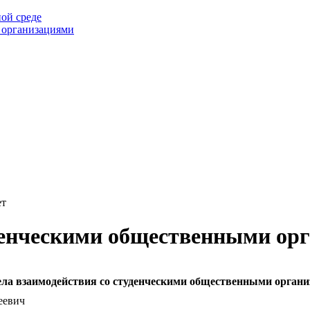
ой среде
 организациями
ет
уденческими общественными ор
ела взаимодействия со студенческими общественными органи
еевич