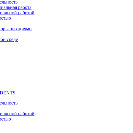
ельность
циальная работа
циальной работой
остью
 организациями
ой среде
UDENTS
ельность
циальной работой
остью