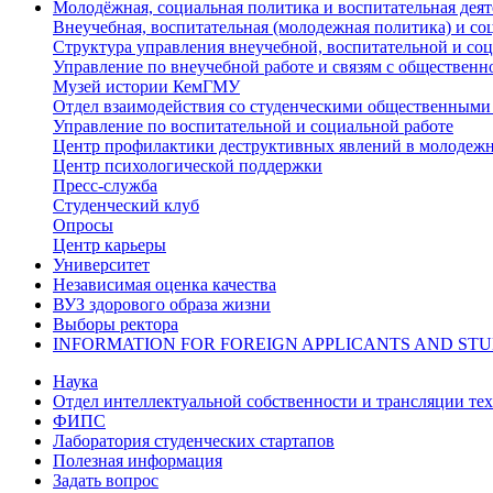
Молодёжная, социальная политика и воспитательная деят
Внеучебная, воспитательная (молодежная политика) и со
Структура управления внеучебной, воспитательной и со
Управление по внеучебной работе и связям с общественн
Музей истории КемГМУ
Отдел взаимодействия со студенческими общественными
Управление по воспитательной и социальной работе
Центр профилактики деструктивных явлений в молодежн
Центр психологической поддержки
Пресс-служба
Студенческий клуб
Опросы
Центр карьеры
Университет
Независимая оценка качества
ВУЗ здорового образа жизни
Выборы ректора
INFORMATION FOR FOREIGN APPLICANTS AND ST
Наука
Отдел интеллектуальной собственности и трансляции те
ФИПС
Лаборатория студенческих стартапов
Полезная информация
Задать вопрос