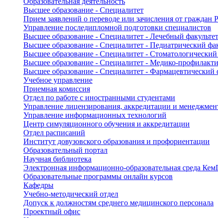
Образовательная деятельность
Высшее образование - Специалитет
Прием заявлений о переводе или зачисления от граждан
Управление последипломной подготовки специалистов
Высшее образование - Специалитет - Лечебный факульте
Высшее образование - Специалитет - Педиатрический фа
Высшее образование - Специалитет - Стоматологический
Высшее образование - Специалитет - Медико-профилакти
Высшее образование - Специалитет - Фармацевтический 
Учебное управление
Приемная комиссия
Отдел по работе с иностранными студентами
Управление лицензирования, аккредитации и менеджмент
Управление информационных технологий
Центр симуляционного обучения и аккредитации
Отдел расписаний
Институт довузовского образования и профориентации
Образовательный портал
Научная библиотека
Электронная информационно-образовательная среда Ке
Образовательные программы онлайн курсов
Кафедры
Учебно-методический отдел
Допуск к должностям среднего медицинского персонала
Проектный офис