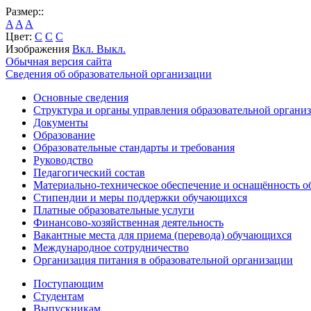
Размер::
A
A
A
Цвет:
C
C
C
Изображения
Вкл.
Выкл.
Обычная версия сайта
Сведения об образовательной организации
Основные сведения
Структура и органы управления образовательной органи
Документы
Образование
Образовательные стандарты и требования
Руководство
Педагогический состав
Материально-техническое обеспечение и оснащённость об
Стипендии и меры поддержки обучающихся
Платные образовательные услуги
Финансово-хозяйственная деятельность
Вакантные места для приема (перевода) обучающихся
Международное сотрудничество
Организация питания в образовательной организации
Поступающим
Студентам
Выпускникам