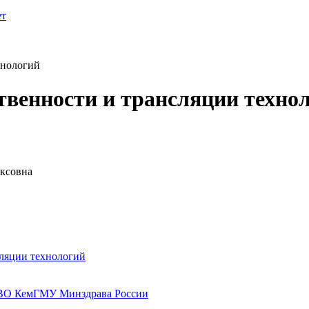
ет
хнологий
твенности и трансляции техно
ксовна
сляции технологий
 ВО КемГМУ Минздрава России