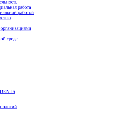
ельность
циальная работа
циальной работой
остью
 организациями
ой среде
UDENTS
хнологий