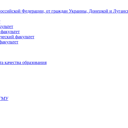
 Российской Федерации, от граждан Украины, Донецкой и Луган
т
культет
 факультет
ческий факультет
факультет
а качества образования
мГМУ