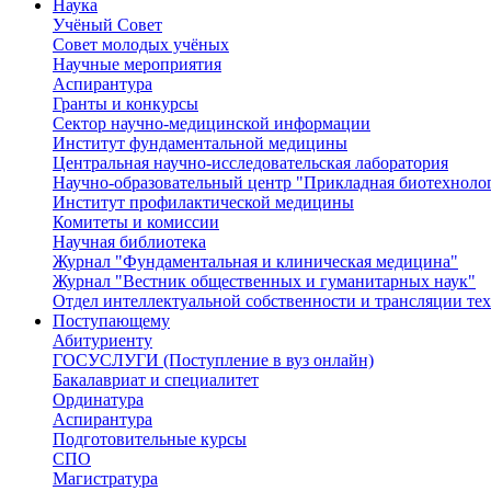
Наука
Учёный Cовет
Совет молодых учёных
Научные мероприятия
Аспирантура
Гранты и конкурсы
Сектор научно-медицинской информации
Институт фундаментальной медицины
Центральная научно-исследовательская лаборатория
Научно-образовательный центр "Прикладная биотехноло
Институт профилактической медицины
Комитеты и комиссии
Научная библиотека
Журнал "Фундаментальная и клиническая медицина"
Журнал "Вестник общественных и гуманитарных наук"
Отдел интеллектуальной собственности и трансляции те
Поступающему
Абитуриенту
ГОСУСЛУГИ (Поступление в вуз онлайн)
Бакалавриат и специалитет
Ординатура
Аспирантура
Подготовительные курсы
СПО
Магистратура