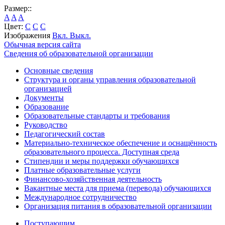
Размер::
A
A
A
Цвет:
C
C
C
Изображения
Вкл.
Выкл.
Обычная версия сайта
Сведения об образовательной организации
Основные сведения
Структура и органы управления образовательной
организацией
Документы
Образование
Образовательные стандарты и требования
Руководство
Педагогический состав
Материально-техническое обеспечение и оснащённость
образовательного процесса. Доступная среда
Стипендии и меры поддержки обучающихся
Платные образовательные услуги
Финансово-хозяйственная деятельность
Вакантные места для приема (перевода) обучающихся
Международное сотрудничество
Организация питания в образовательной организации
Поступающим