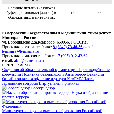
Наличие питания (включая
буфеты, столовые) (да/нет) в
нет
0
общежитиях, в интернатах
Кемеровский Государственный Медицинский Университет
Минздрава России
ул. Ворошилова 22а,
Кемерово, 650056, РОССИЯ
Приемная ректора
тел./факс:
8 (3842)
73-48-56
e-mail:
kemsma@kemsma.ru
Приемная комиссия
тел./факс:
+7 (905) 912-43-62
e-mail:
abit@kemsma.ru
© 2026 КемГМУ
Сведения об образовательной организации
Противодействие
коррупции
Политика безопасности
Антитеррор
Вакансии
Онлайн оплата за обучение и услуги КемГМУ
Часто
задаваемые вопросы
Виртуальная приемная
Рособрнадзор
Наука и образование
против террора
Министерство науки и высшего образования Российской