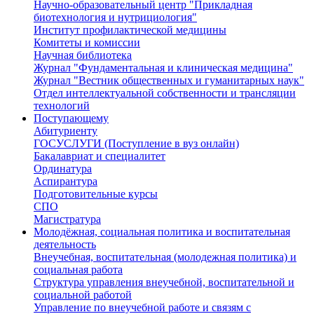
Научно-образовательный центр "Прикладная
биотехнология и нутрициология"
Институт профилактической медицины
Комитеты и комиссии
Научная библиотека
Журнал "Фундаментальная и клиническая медицина"
Журнал "Вестник общественных и гуманитарных наук"
Отдел интеллектуальной собственности и трансляции
технологий
Поступающему
Абитуриенту
ГОСУСЛУГИ (Поступление в вуз онлайн)
Бакалавриат и специалитет
Ординатура
Аспирантура
Подготовительные курсы
СПО
Магистратура
Молодёжная, социальная политика и воспитательная
деятельность
Внеучебная, воспитательная (молодежная политика) и
социальная работа
Структура управления внеучебной, воспитательной и
социальной работой
Управление по внеучебной работе и связям с