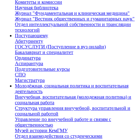
Комитеты и комиссии
Научная библиотека
Журнал "Фундаментальная и клиническая медицина"
Журнал "Вестник общественных и гуманитарных наук"
Отдел интеллектуальной собственности и трансляции
технологий
Поступающему
Абитуриенту
ГОСУСЛУГИ (Поступление в вуз онлайн)
Бакалавриат и специалитет
Ординатура
Аспирантура
Подготовительные курсы
СПО
Магистратура
Молодёжная, социальная политика и воспитательная
деятельность
Внеучебная, воспитательная (молодежная политика) и
социальная работа
Структура управления внеучебной, воспитательной и
социальной работой
Управление по внеучебной работе и связям с
общественностью
Музей истории КемГМУ
Отдел взаимодействия со студенческими