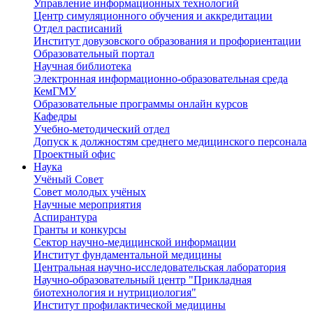
Управление информационных технологий
Центр симуляционного обучения и аккредитации
Отдел расписаний
Институт довузовского образования и профориентации
Образовательный портал
Научная библиотека
Электронная информационно-образовательная среда
КемГМУ
Образовательные программы онлайн курсов
Кафедры
Учебно-методический отдел
Допуск к должностям среднего медицинского персонала
Проектный офис
Наука
Учёный Cовет
Совет молодых учёных
Научные мероприятия
Аспирантура
Гранты и конкурсы
Сектор научно-медицинской информации
Институт фундаментальной медицины
Центральная научно-исследовательская лаборатория
Научно-образовательный центр "Прикладная
биотехнология и нутрициология"
Институт профилактической медицины