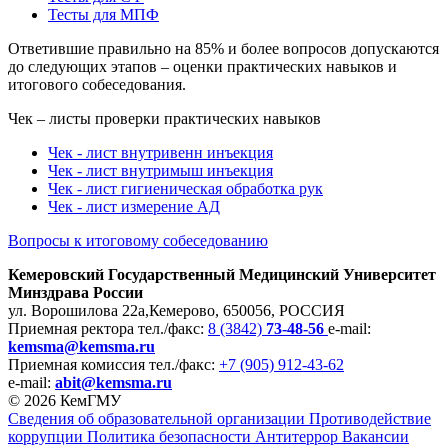
Тесты для МПФ
Ответившие правильно на 85% и более вопросов допускаются
до следующих этапов – оценки практических навыков и
итогового собеседования.
Чек – листы проверки практических навыков
Чек - лист внутривенн инъекция
Чек - лист внутримыш инъекция
Чек - лист гигиеническая обработка рук
Чек - лист измерение АД
Вопросы к итоговому собеседованию
Кемеровский Государственный Медицинский Университет
Минздрава России
ул. Ворошилова 22а,
Кемерово, 650056, РОССИЯ
Приемная ректора
тел./факс:
8 (3842)
73-48-56
e-mail:
kemsma@kemsma.ru
Приемная комиссия
тел./факс:
+7 (905) 912-43-62
e-mail:
abit@kemsma.ru
© 2026 КемГМУ
Сведения об образовательной организации
Противодействие
коррупции
Политика безопасности
Антитеррор
Вакансии