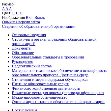
Размер::
A
A
A
Цвет:
C
C
C
Изображения
Вкл.
Выкл.
Обычная версия сайта
Сведения об образовательной организации
Основные сведения
Структура и органы управления образовательной
организацией
Документы
Образование
Образовательные стандарты и требования
Руководство
Педагогический состав
Материально-техническое обеспечение и оснащённость
образовательного процесса. Доступная среда
Стипендии и меры поддержки обучающихся
Платные образовательные услуги
Финансово-хозяйственная деятельность
Вакантные места для приема (перевода) обучающихся
Международное сотрудничество
Организация питания в образовательной организации
Поступающим