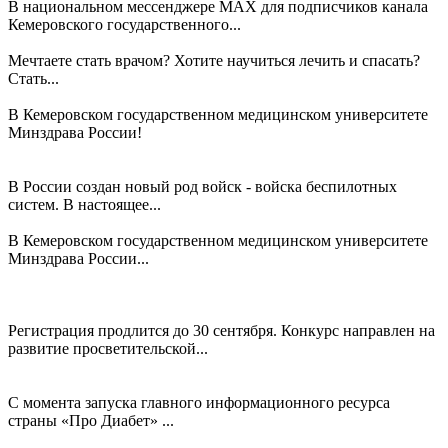
В национальном мессенджере MAX для подписчиков канала
Кемеровского государственного...
Приемная кампания — 2026!
Мечтаете стать врачом? Хотите научиться лечить и спасать?
Стать...
А вы знаете, где становятся врачами?
В Кемеровском государственном медицинском университете
Минздрава России!
Курс на победу! Военная служба в войсках беспилотных
систем
В России создан новый род войск - войска беспилотных
систем. В настоящее...
Уметь и учить спасать
В Кемеровском государственном медицинском университете
Минздрава России...
Российское общество «Знание» и Минобрнауки России
открыли прием заявок на второй сезон конкурса команд
образовательных организаций высшего образования
Регистрация продлится до 30 сентября. Конкурс направлен на
развитие просветительской...
Про Диабет: только проверенная информация о сахарном
диабете
С момента запуска главного информационного ресурса
страны «Про Диабет» ...
Три дня студенты КемГМУ отрабатывали действия в условиях