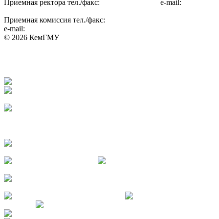
Приемная ректора
тел./факс:
8 (3842)
73-48-56
e-mail:
kemsma@kemsma.ru
Приемная комиссия
тел./факс:
+7 (905) 912-43-62
e-mail:
abit@kemsma.ru
© 2026 КемГМУ
Сведения об образовательной организации
Противодействие
коррупции
Политика безопасности
Антитеррор
Вакансии
Онлайн оплата за обучение и услуги КемГМУ
Часто
задаваемые вопросы
Виртуальная приемная
Рособрнадзор
Наука и образование
против террора
Министерство науки и высшего образования Российской
Федерации
Министерство просвещения Российской Федерации
НЦПТИ.РФ
Роспотребнадзор
Научно-образовательный центр мирового уровня «Кузбасс»
MAX - КемГМУ
VK -
КемГМУ
OK - КемГМУ
Телеграм-канал КемГМУ