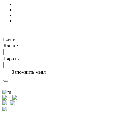
Студентам
Выпускникам
Врачам
Сотрудникам
Аа
Аа
Войти
Логин:
Пароль:
Запомнить меня
Войти
Забыли пароль?
федеральное государственное бюджетное
образовательное учреждение высшего образования
Кемеровский Государственный Медицинский Университет