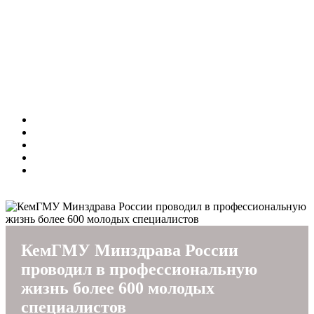
общественными организациями
Управление по воспитательной и социальной работе
Центр профилактики деструктивных явлений в
молодежной среде
Центр психологической поддержки
Пресс-служба
Студенческий клуб
Опросы
Центр карьеры
Университет
Независимая оценка качества
ВУЗ здорового образа жизни
Выборы ректора
INFORMATION FOR FOREIGN APPLICANTS AND
STUDENTS
КемГМУ Минздрава России
проводил в профессиональную
жизнь более 600 молодых
специалистов