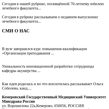
Сегодня в нашей рубрике, посвящённой 70-летнему юбилею
лечебного факультета...
НашЛечфак: Джигнеш Вайшнав
Сегодня в рубрике рассказываем о недавнем выпускнике
лечебного факультета...
СМИ О НАС
КемГМУ Минздрава России готовит корпус инструкторов-
спасателей
В вузе завершился курс повышения квалификации
«Организация преподавания ...
Зонд «Юнона» от молодого учёного КемГМУ Минздрава
России упрощает диагностику вируса папилломы человека
Уникальность инновационной разработки сотрудницы
кафедры акушерства ...
Микробиолог из КемГМУ использует бактерии как
инструмент для творчества
Как идея родилась и во что воплотилась рассказывает Ольга
Соболева, канд....
Кемеровский Государственный Медицинский Университет
Минздрава России
ул. Ворошилова 22а,
Кемерово, 650056, РОССИЯ