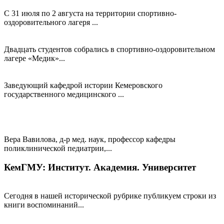
ЧС
С 31 июля по 2 августа на территории спортивно-
оздоровительного лагеря ...
Перезагрузка, знания и новые идеи — как прошла летняя
Школа актива Совета обучающихся
Двадцать студентов собрались в спортивно-оздоровительном
лагере «Медик»...
Заслуги преподавателя КемГМУ отмечены Русской
Православной Церковью
Заведующий кафедрой истории Кемеровского
государственного медицинского ...
Минобрнауки России объясняет, как поступить на места в
пределах целевой квоты
Научное сообщество высоко оценило вклад профессора
КемГМУ в развитие педиатрической науки
Вера Вавилова, д-р мед. наук, профессор кафедры
поликлинической педиатрии,...
КемГМУ: Институт. Академия. Университет
Воспоминания, которые вдохновляют
Сегодня в нашей исторической рубрике публикуем строки из
книги воспоминаний...
От санитара до главного токсиколога Кузбасса: путь
выпускника лечебного факультета КемГМУ