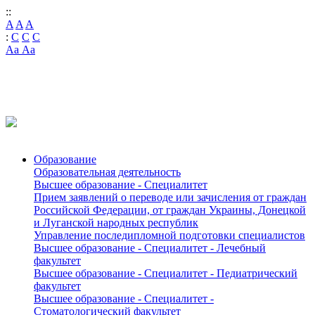
::
A
A
A
:
C
C
C
Аа
Аа
INFORMATION FOR FOREIGN APPLICANTS AND
STUDENTS
Образование
Образовательная деятельность
Высшее образование - Специалитет
Прием заявлений о переводе или зачисления от граждан
Российской Федерации, от граждан Украины, Донецкой
и Луганской народных республик
Управление последипломной подготовки специалистов
Высшее образование - Специалитет - Лечебный
факультет
Высшее образование - Специалитет - Педиатрический
факультет
Высшее образование - Специалитет -
Стоматологический факультет