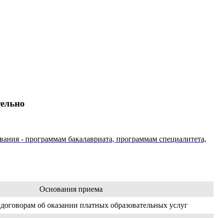
тельно
ния - программам бакалавриата, программам специалитета,
Основания приема
 договорам об оказании платных образовательных услуг