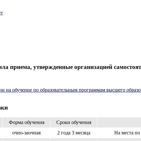
ет
ла приема, утвержденные организацией самостоя
на обучение по образовательным программам высшего образова
вки
Форма обучения
Сроки обучения
очно-заочная
2 года 3 месяца
На места по