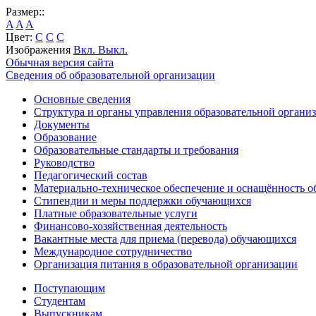
Размер::
A
A
A
Цвет:
C
C
C
Изображения
Вкл.
Выкл.
Обычная версия сайта
Сведения об образовательной организации
Основные сведения
Структура и органы управления образовательной органи
Документы
Образование
Образовательные стандарты и требования
Руководство
Педагогический состав
Материально-техническое обеспечение и оснащённость об
Стипендии и меры поддержки обучающихся
Платные образовательные услуги
Финансово-хозяйственная деятельность
Вакантные места для приема (перевода) обучающихся
Международное сотрудничество
Организация питания в образовательной организации
Поступающим
Студентам
Выпускникам