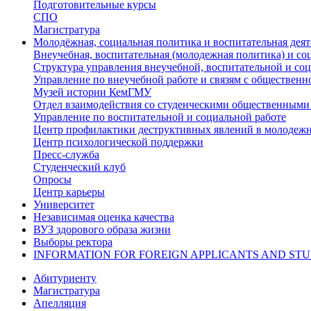
Подготовительные курсы
СПО
Магистратура
Молодёжная, социальная политика и воспитательная деят
Внеучебная, воспитательная (молодежная политика) и со
Структура управления внеучебной, воспитательной и со
Управление по внеучебной работе и связям с общественн
Музей истории КемГМУ
Отдел взаимодействия со студенческими общественными
Управление по воспитательной и социальной работе
Центр профилактики деструктивных явлений в молодежн
Центр психологической поддержки
Пресс-служба
Студенческий клуб
Опросы
Центр карьеры
Университет
Независимая оценка качества
ВУЗ здорового образа жизни
Выборы ректора
INFORMATION FOR FOREIGN APPLICANTS AND ST
Абитуриенту
Магистратура
Апелляция