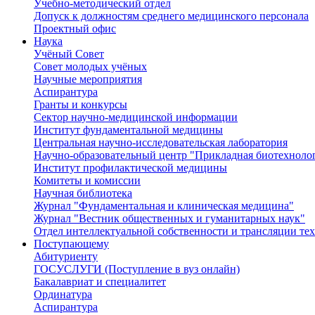
Учебно-методический отдел
Допуск к должностям среднего медицинского персонала
Проектный офис
Наука
Учёный Cовет
Совет молодых учёных
Научные мероприятия
Аспирантура
Гранты и конкурсы
Сектор научно-медицинской информации
Институт фундаментальной медицины
Центральная научно-исследовательская лаборатория
Научно-образовательный центр "Прикладная биотехноло
Институт профилактической медицины
Комитеты и комиссии
Научная библиотека
Журнал "Фундаментальная и клиническая медицина"
Журнал "Вестник общественных и гуманитарных наук"
Отдел интеллектуальной собственности и трансляции те
Поступающему
Абитуриенту
ГОСУСЛУГИ (Поступление в вуз онлайн)
Бакалавриат и специалитет
Ординатура
Аспирантура