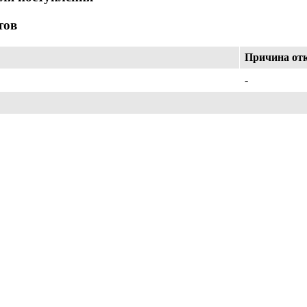
тов
Причина от
-