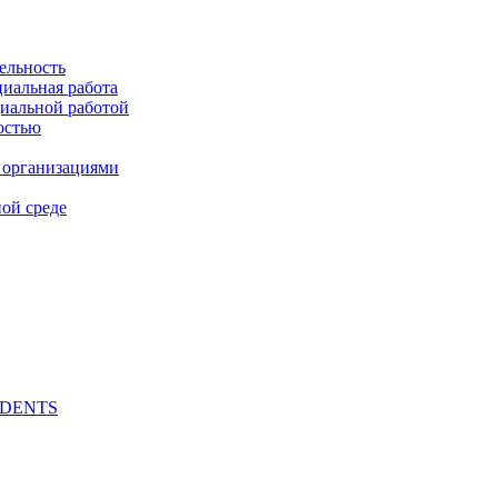
ельность
циальная работа
циальной работой
остью
 организациями
ой среде
UDENTS