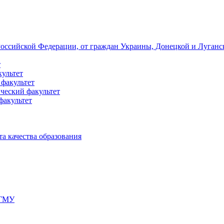
 Российской Федерации, от граждан Украины, Донецкой и Луган
т
культет
 факультет
ческий факультет
факультет
а качества образования
мГМУ