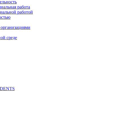
ельность
циальная работа
циальной работой
остью
 организациями
ой среде
UDENTS