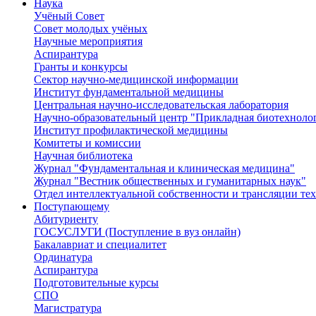
Наука
Учёный Cовет
Совет молодых учёных
Научные мероприятия
Аспирантура
Гранты и конкурсы
Сектор научно-медицинской информации
Институт фундаментальной медицины
Центральная научно-исследовательская лаборатория
Научно-образовательный центр "Прикладная биотехноло
Институт профилактической медицины
Комитеты и комиссии
Научная библиотека
Журнал "Фундаментальная и клиническая медицина"
Журнал "Вестник общественных и гуманитарных наук"
Отдел интеллектуальной собственности и трансляции те
Поступающему
Абитуриенту
ГОСУСЛУГИ (Поступление в вуз онлайн)
Бакалавриат и специалитет
Ординатура
Аспирантура
Подготовительные курсы
СПО
Магистратура