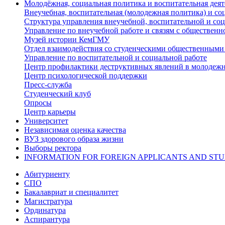
Молодёжная, социальная политика и воспитательная деят
Внеучебная, воспитательная (молодежная политика) и со
Структура управления внеучебной, воспитательной и со
Управление по внеучебной работе и связям с общественн
Музей истории КемГМУ
Отдел взаимодействия со студенческими общественными
Управление по воспитательной и социальной работе
Центр профилактики деструктивных явлений в молодежн
Центр психологической поддержки
Пресс-служба
Студенческий клуб
Опросы
Центр карьеры
Университет
Независимая оценка качества
ВУЗ здорового образа жизни
Выборы ректора
INFORMATION FOR FOREIGN APPLICANTS AND ST
Абитуриенту
СПО
Бакалавриат и специалитет
Магистратура
Ординатура
Аспирантура