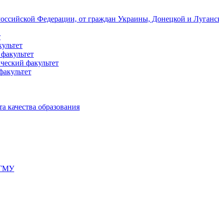
 Российской Федерации, от граждан Украины, Донецкой и Луган
т
культет
 факультет
ческий факультет
факультет
а качества образования
мГМУ