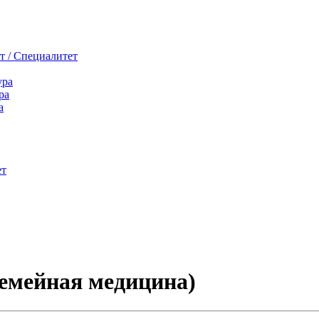
т / Специалитет
ура
ра
а
ет
емейная медицина)