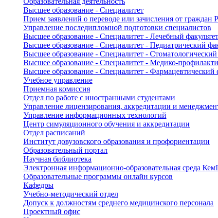
Образовательная деятельность
Высшее образование - Специалитет
Прием заявлений о переводе или зачисления от граждан
Управление последипломной подготовки специалистов
Высшее образование - Специалитет - Лечебный факульте
Высшее образование - Специалитет - Педиатрический фа
Высшее образование - Специалитет - Стоматологический
Высшее образование - Специалитет - Медико-профилакти
Высшее образование - Специалитет - Фармацевтический 
Учебное управление
Приемная комиссия
Отдел по работе с иностранными студентами
Управление лицензирования, аккредитации и менеджмент
Управление информационных технологий
Центр симуляционного обучения и аккредитации
Отдел расписаний
Институт довузовского образования и профориентации
Образовательный портал
Научная библиотека
Электронная информационно-образовательная среда Ке
Образовательные программы онлайн курсов
Кафедры
Учебно-методический отдел
Допуск к должностям среднего медицинского персонала
Проектный офис