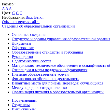
Размер::
A
A
A
Цвет:
C
C
C
Изображения
Вкл.
Выкл.
Обычная версия сайта
Сведения об образовательной организации
Основные сведения
Структура и органы управления образовательной органи
Документы
Образование
Образовательные стандарты и требования
Руководство
Педагогический состав
Материально-техническое обеспечение и оснащённость об
Стипендии и меры поддержки обучающихся
Платные образовательные услуги
Финансово-хозяйственная деятельность
Вакантные места для приема (перевода) обучающихся
Международное сотрудничество
Организация питания в образовательной организации
Поступающим
Студентам
Выпускникам