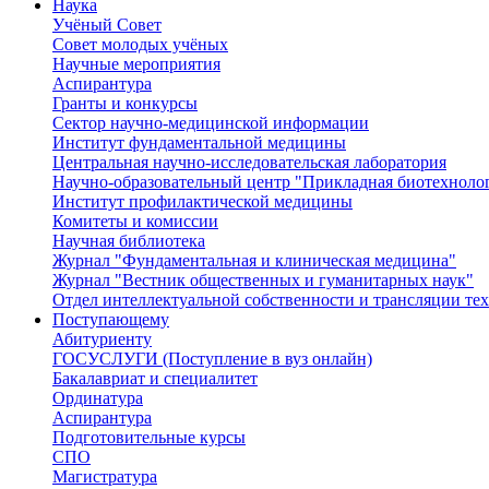
Наука
Учёный Cовет
Совет молодых учёных
Научные мероприятия
Аспирантура
Гранты и конкурсы
Сектор научно-медицинской информации
Институт фундаментальной медицины
Центральная научно-исследовательская лаборатория
Научно-образовательный центр "Прикладная биотехноло
Институт профилактической медицины
Комитеты и комиссии
Научная библиотека
Журнал "Фундаментальная и клиническая медицина"
Журнал "Вестник общественных и гуманитарных наук"
Отдел интеллектуальной собственности и трансляции те
Поступающему
Абитуриенту
ГОСУСЛУГИ (Поступление в вуз онлайн)
Бакалавриат и специалитет
Ординатура
Аспирантура
Подготовительные курсы
СПО
Магистратура