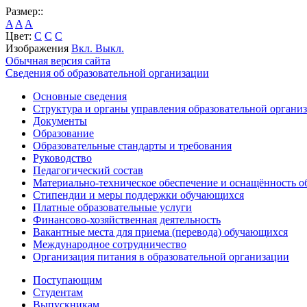
Размер::
A
A
A
Цвет:
C
C
C
Изображения
Вкл.
Выкл.
Обычная версия сайта
Сведения об образовательной организации
Основные сведения
Структура и органы управления образовательной органи
Документы
Образование
Образовательные стандарты и требования
Руководство
Педагогический состав
Материально-техническое обеспечение и оснащённость об
Стипендии и меры поддержки обучающихся
Платные образовательные услуги
Финансово-хозяйственная деятельность
Вакантные места для приема (перевода) обучающихся
Международное сотрудничество
Организация питания в образовательной организации
Поступающим
Студентам
Выпускникам