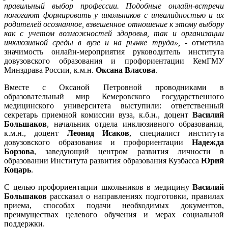
правильный выбор профессии. Подобные онлайн-встречи
помогают формировать у школьников с инвалидностью и их
родителей осознанное, взвешенное отношение к этому выбору
как с учетом возможностей здоровья, так и организации
инклюзивной среды в вузе и на рынке труда»,
- отметила
значимость онлайн-мероприятия руководитель института
довузовского образования и профориентации КемГМУ
Минздрава России, к.м.н.
Оксана Власова
.
Вместе с Оксаной Петровной проводниками в
образовательный мир Кемеровского государственного
медицинского университета выступили: ответственный
секретарь приемной комиссии вуза, к.б.н., доцент
Василий
Большаков
, начальник отдела инклюзивного образования,
к.м.н., доцент
Леонид Исаков
, специалист института
довузовского образования и профориентации
Надежда
Борзова
, заведующий центром развития личности в
образовании Института развития образования Кузбасса
Юрий
Коцарь
.
С целью профориентации школьников в медицину
Василий
Большаков
рассказал о направлениях подготовки,
правилах
приема, способах подачи необходимых документов,
преимуществах целевого обучения и мерах социальной
поддержки.