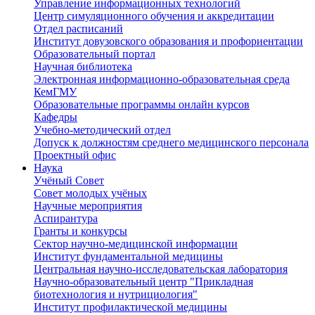
Управление информационных технологий
Центр симуляционного обучения и аккредитации
Отдел расписаний
Институт довузовского образования и профориентации
Образовательный портал
Научная библиотека
Электронная информационно-образовательная среда
КемГМУ
Образовательные программы онлайн курсов
Кафедры
Учебно-методический отдел
Допуск к должностям среднего медицинского персонала
Проектный офис
Наука
Учёный Cовет
Совет молодых учёных
Научные мероприятия
Аспирантура
Гранты и конкурсы
Сектор научно-медицинской информации
Институт фундаментальной медицины
Центральная научно-исследовательская лаборатория
Научно-образовательный центр "Прикладная
биотехнология и нутрициология"
Институт профилактической медицины