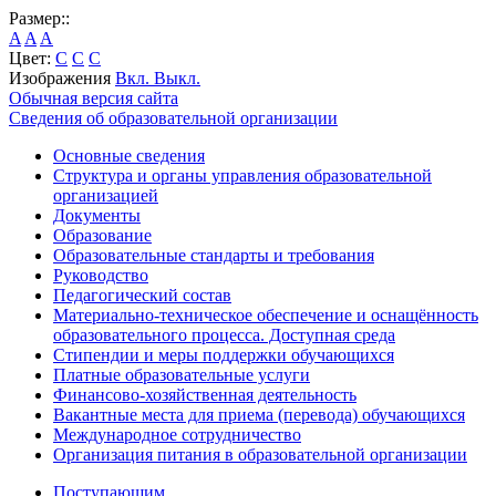
Размер::
A
A
A
Цвет:
C
C
C
Изображения
Вкл.
Выкл.
Обычная версия сайта
Сведения об образовательной организации
Основные сведения
Структура и органы управления образовательной
организацией
Документы
Образование
Образовательные стандарты и требования
Руководство
Педагогический состав
Материально-техническое обеспечение и оснащённость
образовательного процесса. Доступная среда
Стипендии и меры поддержки обучающихся
Платные образовательные услуги
Финансово-хозяйственная деятельность
Вакантные места для приема (перевода) обучающихся
Международное сотрудничество
Организация питания в образовательной организации
Поступающим