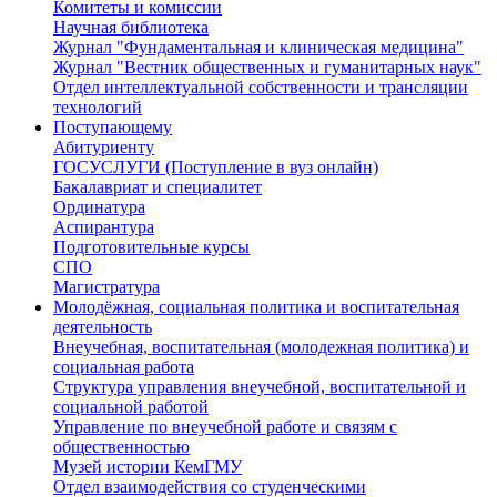
Комитеты и комиссии
Научная библиотека
Журнал "Фундаментальная и клиническая медицина"
Журнал "Вестник общественных и гуманитарных наук"
Отдел интеллектуальной собственности и трансляции
технологий
Поступающему
Абитуриенту
ГОСУСЛУГИ (Поступление в вуз онлайн)
Бакалавриат и специалитет
Ординатура
Аспирантура
Подготовительные курсы
СПО
Магистратура
Молодёжная, социальная политика и воспитательная
деятельность
Внеучебная, воспитательная (молодежная политика) и
социальная работа
Структура управления внеучебной, воспитательной и
социальной работой
Управление по внеучебной работе и связям с
общественностью
Музей истории КемГМУ
Отдел взаимодействия со студенческими