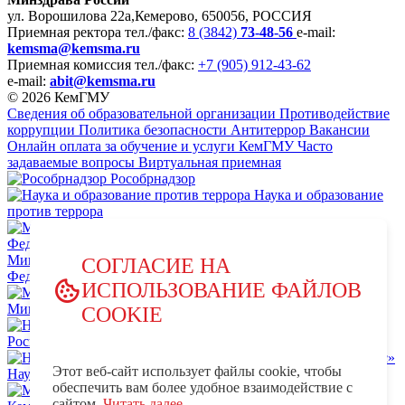
ул. Ворошилова 22а,
Кемерово, 650056, РОССИЯ
Приемная ректора
тел./факс:
8 (3842)
73-48-56
e-mail:
kemsma@kemsma.ru
Приемная комиссия
тел./факс:
+7 (905) 912-43-62
e-mail:
abit@kemsma.ru
© 2026 КемГМУ
Сведения об образовательной организации
Противодействие
коррупции
Политика безопасности
Антитеррор
Вакансии
Онлайн оплата за обучение и услуги КемГМУ
Часто
задаваемые вопросы
Виртуальная приемная
Рособрнадзор
Наука и образование
против террора
Министерство науки и высшего образования Российской
СОГЛАСИЕ НА
Федерации
ИСПОЛЬЗОВАНИЕ ФАЙЛОВ
Министерство просвещения Российской Федерации
COOKIE
НЦПТИ.РФ
Роспотребнадзор
Этот веб-сайт использует файлы cookie, чтобы
Научно-образовательный центр мирового уровня «Кузбасс»
обеспечить вам более удобное взаимодействие с
MAX - КемГМУ
VK -
сайтом.
Читать далее...