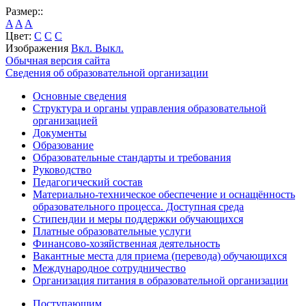
Размер::
A
A
A
Цвет:
C
C
C
Изображения
Вкл.
Выкл.
Обычная версия сайта
Сведения об образовательной организации
Основные сведения
Структура и органы управления образовательной
организацией
Документы
Образование
Образовательные стандарты и требования
Руководство
Педагогический состав
Материально-техническое обеспечение и оснащённость
образовательного процесса. Доступная среда
Стипендии и меры поддержки обучающихся
Платные образовательные услуги
Финансово-хозяйственная деятельность
Вакантные места для приема (перевода) обучающихся
Международное сотрудничество
Организация питания в образовательной организации
Поступающим