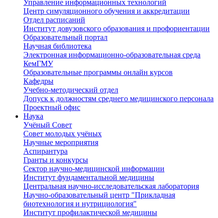
Управление информационных технологий
Центр симуляционного обучения и аккредитации
Отдел расписаний
Институт довузовского образования и профориентации
Образовательный портал
Научная библиотека
Электронная информационно-образовательная среда
КемГМУ
Образовательные программы онлайн курсов
Кафедры
Учебно-методический отдел
Допуск к должностям среднего медицинского персонала
Проектный офис
Наука
Учёный Cовет
Совет молодых учёных
Научные мероприятия
Аспирантура
Гранты и конкурсы
Сектор научно-медицинской информации
Институт фундаментальной медицины
Центральная научно-исследовательская лаборатория
Научно-образовательный центр "Прикладная
биотехнология и нутрициология"
Институт профилактической медицины