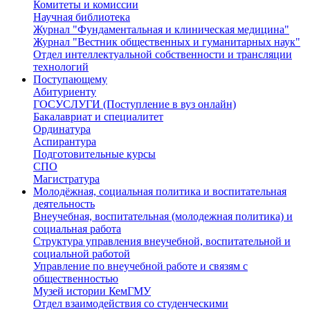
Комитеты и комиссии
Научная библиотека
Журнал "Фундаментальная и клиническая медицина"
Журнал "Вестник общественных и гуманитарных наук"
Отдел интеллектуальной собственности и трансляции
технологий
Поступающему
Абитуриенту
ГОСУСЛУГИ (Поступление в вуз онлайн)
Бакалавриат и специалитет
Ординатура
Аспирантура
Подготовительные курсы
СПО
Магистратура
Молодёжная, социальная политика и воспитательная
деятельность
Внеучебная, воспитательная (молодежная политика) и
социальная работа
Структура управления внеучебной, воспитательной и
социальной работой
Управление по внеучебной работе и связям с
общественностью
Музей истории КемГМУ
Отдел взаимодействия со студенческими