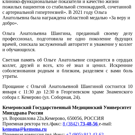
клинико-функциональные показатели и качество жизни
пожилых пациентов со стабильной стенокардией, сочетанной
с артериальной гипертензией». В 2021 году Ольга
Анатольевна была награждена областной медалью «За веру и
добро».
Ольга Анатольевна Шангина, преданный своему делу
профессионал, подготовила не одно поколение будущих
врачей, снискала заслуженный авторитет и уважение у коллег
и обучающихся.
Светлая память об Ольге Анатольевне сохранится в сердцах
коллег, друзей и всех, кто её знал и ценил. Искренние
соболезнования родным и близким, разделяем с вами боль
утраты.
Прощание с Ольгой Анатольевной Шангиной состоится 10
января с 11:30 до 12:30 в Георгиевском храме Знаменского
собора г. Кемерово (ул. Соборная, 24).
Кемеровский Государственный Медицинский Университет
Минздрава России
ул. Ворошилова 22а,
Кемерово, 650056, РОССИЯ
Приемная ректора
тел./факс:
8 (3842)
73-48-56
e-mail:
kemsma@kemsma.ru
Приемная комиссия
тел./факс:
+7 (905) 912-43-62