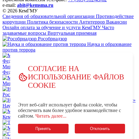
e-mail:
abit@kemsma.ru
© 2026 КемГМУ
Сведения об образовательной организации
Противодействие
коррупции
Политика безопасности
Антитеррор
Вакансии
Онлайн оплата за обучение и услуги КемГМУ
Часто
задаваемые вопросы
Виртуальная приемная
Рособрнадзор
Наука и образование
против террора
Министерство науки и высшего образования Российской
СОГЛАСИЕ НА
Федерации
ИСПОЛЬЗОВАНИЕ ФАЙЛОВ
Министерство просвещения Российской Федерации
COOKIE
НЦПТИ.РФ
Роспотребнадзор
Этот веб-сайт использует файлы cookie, чтобы
Научно-образовательный центр мирового уровня «Кузбасс»
обеспечить вам более удобное взаимодействие с
MAX - КемГМУ
VK -
сайтом.
Читать далее...
КемГМУ
OK - КемГМУ
Телеграм-канал КемГМУ
Минздрав России
Принять
Отклонить
OK - Минздрав России