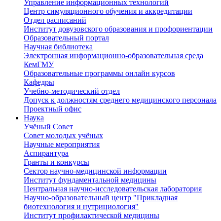
Управление информационных технологий
Центр симуляционного обучения и аккредитации
Отдел расписаний
Институт довузовского образования и профориентации
Образовательный портал
Научная библиотека
Электронная информационно-образовательная среда
КемГМУ
Образовательные программы онлайн курсов
Кафедры
Учебно-методический отдел
Допуск к должностям среднего медицинского персонала
Проектный офис
Наука
Учёный Cовет
Совет молодых учёных
Научные мероприятия
Аспирантура
Гранты и конкурсы
Сектор научно-медицинской информации
Институт фундаментальной медицины
Центральная научно-исследовательская лаборатория
Научно-образовательный центр "Прикладная
биотехнология и нутрициология"
Институт профилактической медицины