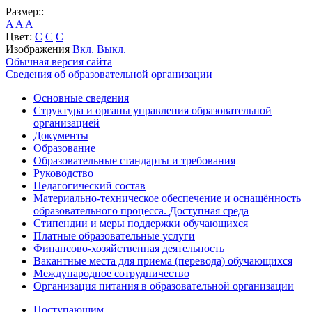
Размер::
A
A
A
Цвет:
C
C
C
Изображения
Вкл.
Выкл.
Обычная версия сайта
Сведения об образовательной организации
Основные сведения
Структура и органы управления образовательной
организацией
Документы
Образование
Образовательные стандарты и требования
Руководство
Педагогический состав
Материально-техническое обеспечение и оснащённость
образовательного процесса. Доступная среда
Стипендии и меры поддержки обучающихся
Платные образовательные услуги
Финансово-хозяйственная деятельность
Вакантные места для приема (перевода) обучающихся
Международное сотрудничество
Организация питания в образовательной организации
Поступающим