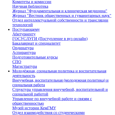
Комитеты и комиссии
Научная библиотека
Журнал "Фундаментальная и клиническая медицина"
Журнал "Вестник общественных и гуманитарных наук"
Отдел интеллектуальной собственности и трансляции
технологий
Поступающему
Абитуриенту
ГОСУСЛУГИ (Поступление в вуз онлайн)
Бакалавриат и специалитет
Ординатура
Аспирантура
Подготовительные курсы
СПО
Магистратура
Молодёжная, социальная политика и воспитательная
деятельность
Внеучебная, воспитательная (молодежная политика) и
социальная работа
Структура управления внеучебной, воспитательной и
социальной работой
Управление по внеучебной работе и связям с
общественностью
Музей истории КемГМУ
Отдел взаимодействия со студенческими