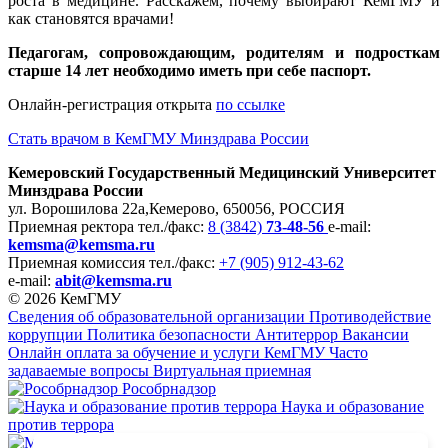
роста в медицине. Расскажем, почему выбирают КемГМУ и
как становятся врачами!
Педагогам, сопровождающим, родителям и подросткам
старше 14 лет необходимо иметь при себе паспорт.
Онлайн-регистрация открыта
по ссылке
Стать врачом в КемГМУ Минздрава России
Кемеровский Государственный Медицинский Университет
Минздрава России
ул. Ворошилова 22а,
Кемерово, 650056, РОССИЯ
Приемная ректора
тел./факс:
8 (3842)
73-48-56
e-mail:
kemsma@kemsma.ru
Приемная комиссия
тел./факс:
+7 (905) 912-43-62
e-mail:
abit@kemsma.ru
© 2026 КемГМУ
Сведения об образовательной организации
Противодействие
коррупции
Политика безопасности
Антитеррор
Вакансии
Онлайн оплата за обучение и услуги КемГМУ
Часто
задаваемые вопросы
Виртуальная приемная
Рособрнадзор
Наука и образование
против террора