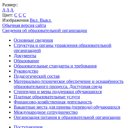
Размер::
A
A
A
Цвет:
C
C
C
Изображения
Вкл.
Выкл.
Обычная версия сайта
Сведения об образовательной организации
Основные сведения
Структура и органы управления образовательной
организацией
Документы
Образование
Образовательные стандарты и требования
Руководство
Педагогический состав
Материально-техническое обеспечение и оснащённость
образовательного процесса. Доступная среда
Стипендии и меры поддержки обучающихся
Платные образовательные услуги
Финансово-хозяйственная деятельность
Вакантные места для приема (перевода) обучающихся
Международное сотрудничество
Организация питания в образовательной организации
Поступающим