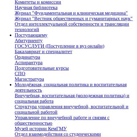
Комитеты и комиссии
Научная библиотека
Журнал "Фундаментальная и клиническая медицина"
Журнал "Вестник общественных и гуманитарных наук"
Отдел интеллектуальной собственности и трансляции
технологий
Поступающему
Абитуриенту
ГОСУСЛУГИ (Поступление в вуз онлайн)
Бакалавриат и специалитет
Ординатура
Аспирантура
Подготовительные курсы
СПО
Магистратура
Молодёжная, социальная политика и воспитательная
деятельность
Внеучебная, воспитательная (молодежная политика) и
социальная работа
Структура управления внеучебной, воспитательной и
социальной работой
Управление по внеучебной работе и связям с
общественностью
Музей истории КемГМУ
Отдел взаимодействия со студенческими