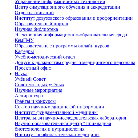
Управление информационных технологий
Центр симуляционного обучения и аккредитации
Отдел расписаний
Институт довузовского образования и профориентации
Образовательный портал
Научная библиотека
Электронная информационно-образовательная среда
КемГМУ
Образовательные программы онлайн курсов
Кафедры
Учебно-методический отдел
Допуск к должностям среднего медицинского персонала
Проектный офис
Наука
Учёный Cовет
Совет молодых учёных
Научные мероприятия
Аспирантура
Гранты и конкурсы
Сектор научно-медицинской информации
Институт фундаментальной медицины
Центральная научно-исследовательская лаборатория
Научно-образовательный центр "Прикладная
биотехнология и нутрициология"
Институт профилактической медицины