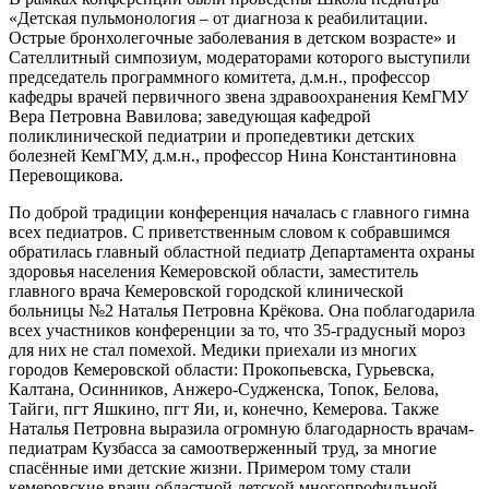
«Детская пульмонология – от диагноза к реабилитации.
Острые бронхолегочные заболевания в детском возрасте» и
Сателлитный симпозиум, модераторами которого выступили
председатель программного комитета, д.м.н., профессор
кафедры врачей первичного звена здравоохранения КемГМУ
Вера Петровна Вавилова; заведующая кафедрой
поликлинической педиатрии и пропедевтики детских
болезней КемГМУ, д.м.н., профессор Нина Константиновна
Перевощикова.
По доброй традиции конференция началась с главного гимна
всех педиатров. С приветственным словом к собравшимся
обратилась главный областной педиатр Департамента охраны
здоровья населения Кемеровской области, заместитель
главного врача Кемеровской городской клинической
больницы №2 Наталья Петровна Крёкова. Она поблагодарила
всех участников конференции за то, что 35-градусный мороз
для них не стал помехой. Медики приехали из многих
городов Кемеровской области: Прокопьевска, Гурьевска,
Калтана, Осинников, Анжеро-Судженска, Топок, Белова,
Тайги, пгт Яшкино, пгт Яи, и, конечно, Кемерова. Также
Наталья Петровна выразила огромную благодарность врачам-
педиатрам Кузбасса за самоотверженный труд, за многие
спасённые ими детские жизни. Примером тому стали
кемеровские врачи областной детской многопрофильной