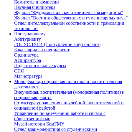
Комитеты и комиссии
Научная библиотека
Журнал "Фундаментальная и клиническая медицина"
Журнал "Вестник общественных и гуманитарных наук"
Отдел интеллектуальной собственности и трансляции
технологий
Поступающему
Абитуриенту
ГОСУСЛУГИ (Поступление в вуз онлайн)
Бакалавриат и специалитет
Ординатура
Аспирантура
Подготовительные курсы
СПО
Магистратура
Молодёжная, социальная политика и воспитательная
деятельность
Внеучебная, воспитательная (молодежная политика) и
социальная работа
Структура управления внеучебной, воспитательной и
социальной работой
Управление по внеучебной работе и связям с
общественностью
Музей истории КемГМУ
Отдел взаимодействия со студенческими