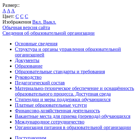
Размер::
A
A
A
Цвет:
C
C
C
Изображения
Вкл.
Выкл.
Обычная версия сайта
Сведения об образовательной организации
Основные сведения
Структура и органы управления образовательной
организацией
Документы
Образование
Образовательные стандарты и требования
Руководство
Педагогический состав
Материально-техническое обеспечение и оснащённость
образовательного процесса. Доступная среда
Стипендии и меры поддержки обучающихся
Платные образовательные услуги
Финансово-хозяйственная деятельность
Вакантные места для приема (перевода) обучающихся
Международное сотрудничество
Организация питания в образовательной организации
Поступающим