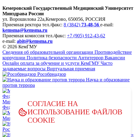
Кемеровский Государственный Медицинский Университет
Минздрава России
ул. Ворошилова 22а,
Кемерово, 650056, РОССИЯ
Приемная ректора
тел./факс:
8 (3842)
73-48-56
e-mail:
kemsma@kemsma.ru
Приемная комиссия
тел./факс:
+7 (905) 912-43-62
e-mail:
abit@kemsma.ru
© 2026 КемГМУ
Сведения об образовательной организации
Противодействие
коррупции
Политика безопасности
Антитеррор
Вакансии
Онлайн оплата за обучение и услуги КемГМУ
Часто
задаваемые вопросы
Виртуальная приемная
Рособрнадзор
Наука и образование
против террора
Министерство науки и высшего образования Российской
СОГЛАСИЕ НА
Федерации
ИСПОЛЬЗОВАНИЕ ФАЙЛОВ
Министерство просвещения Российской Федерации
COOKIE
НЦПТИ.РФ
Роспотребнадзор