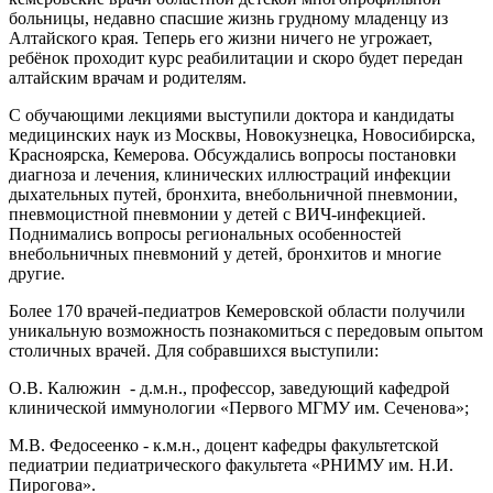
больницы, недавно спасшие жизнь грудному младенцу из
Алтайского края. Теперь его жизни ничего не угрожает,
ребёнок проходит курс реабилитации и скоро будет передан
алтайским врачам и родителям.
С обучающими лекциями выступили доктора и кандидаты
медицинских наук из Москвы, Новокузнецка, Новосибирска,
Красноярска, Кемерова. Обсуждались вопросы постановки
диагноза и лечения, клинических иллюстраций инфекции
дыхательных путей, бронхита, внебольничной пневмонии,
пневмоцистной пневмонии у детей с ВИЧ-инфекцией.
Поднимались вопросы региональных особенностей
внебольничных пневмоний у детей, бронхитов и многие
другие.
Более 170 врачей-педиатров Кемеровской области получили
уникальную возможность познакомиться с передовым опытом
столичных врачей. Для собравшихся выступили:
О.В. Калюжин - д.м.н., профессор, заведующий кафедрой
клинической иммунологии «Первого МГМУ им. Сеченова»;
М.В. Федосеенко - к.м.н., доцент кафедры факультетской
педиатрии педиатрического факультета «РНИМУ им. Н.И.
Пирогова».