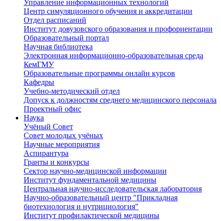
Управление информационных технологий
Центр симуляционного обучения и аккредитации
Отдел расписаний
Институт довузовского образования и профориентации
Образовательный портал
Научная библиотека
Электронная информационно-образовательная среда
КемГМУ
Образовательные программы онлайн курсов
Кафедры
Учебно-методический отдел
Допуск к должностям среднего медицинского персонала
Проектный офис
Наука
Учёный Cовет
Совет молодых учёных
Научные мероприятия
Аспирантура
Гранты и конкурсы
Сектор научно-медицинской информации
Институт фундаментальной медицины
Центральная научно-исследовательская лаборатория
Научно-образовательный центр "Прикладная
биотехнология и нутрициология"
Институт профилактической медицины