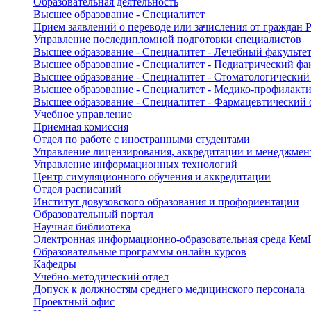
Образовательная деятельность
Высшее образование - Специалитет
Прием заявлений о переводе или зачисления от граждан
Управление последипломной подготовки специалистов
Высшее образование - Специалитет - Лечебный факульте
Высшее образование - Специалитет - Педиатрический фа
Высшее образование - Специалитет - Стоматологический
Высшее образование - Специалитет - Медико-профилакти
Высшее образование - Специалитет - Фармацевтический 
Учебное управление
Приемная комиссия
Отдел по работе с иностранными студентами
Управление лицензирования, аккредитации и менеджмент
Управление информационных технологий
Центр симуляционного обучения и аккредитации
Отдел расписаний
Институт довузовского образования и профориентации
Образовательный портал
Научная библиотека
Электронная информационно-образовательная среда Ке
Образовательные программы онлайн курсов
Кафедры
Учебно-методический отдел
Допуск к должностям среднего медицинского персонала
Проектный офис