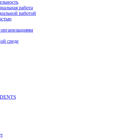
ельность
циальная работа
циальной работой
остью
 организациями
ой среде
UDENTS
ет