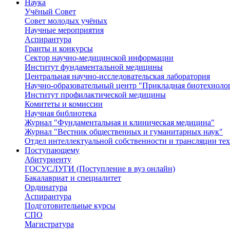
Наука
Учёный Cовет
Совет молодых учёных
Научные мероприятия
Аспирантура
Гранты и конкурсы
Сектор научно-медицинской информации
Институт фундаментальной медицины
Центральная научно-исследовательская лаборатория
Научно-образовательный центр "Прикладная биотехноло
Институт профилактической медицины
Комитеты и комиссии
Научная библиотека
Журнал "Фундаментальная и клиническая медицина"
Журнал "Вестник общественных и гуманитарных наук"
Отдел интеллектуальной собственности и трансляции те
Поступающему
Абитуриенту
ГОСУСЛУГИ (Поступление в вуз онлайн)
Бакалавриат и специалитет
Ординатура
Аспирантура
Подготовительные курсы
СПО
Магистратура