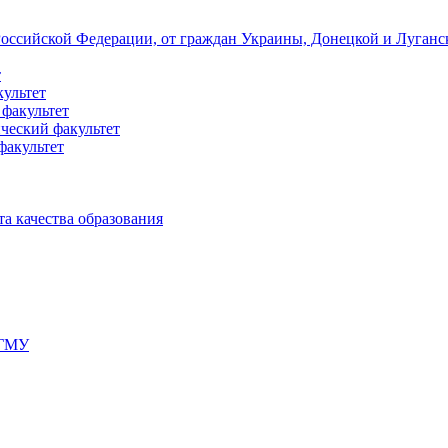
 Российской Федерации, от граждан Украины, Донецкой и Луган
т
культет
 факультет
ческий факультет
факультет
а качества образования
мГМУ