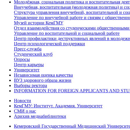
Молодёжная, социальная политика и воспитательная деят
Внеучебная, воспитательная (молодежная политика) и со
Структура управления внеучебной, воспитательной и со
Управление по внеучебной работе и связям с общественн
Музей истории КемГМУ
Отдел взаимодействия со студенческими общественными
Управление по воспитательной и социальной работе
Центр профилактики деструктивных явлений в молодежн
Центр психологической поддержки
Пресс-служба
Студенческий клуб
Опросы
Центр карьеры
Университет
Независимая оценка качества
ВУЗ здорового образа жизни
Выборы ректора
INFORMATION FOR FOREIGN APPLICANTS AND ST
Новости
КемГМУ: Институт. Академия. Университет
СМИ о нас
Арихив медиабиблиотеки
Кемеровский Государственный Медицинский Университ