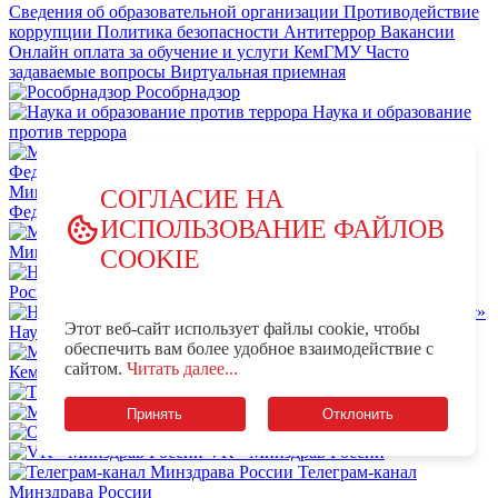
Сведения об образовательной организации
Противодействие
коррупции
Политика безопасности
Антитеррор
Вакансии
Онлайн оплата за обучение и услуги КемГМУ
Часто
задаваемые вопросы
Виртуальная приемная
Рособрнадзор
Наука и образование
против террора
Министерство науки и высшего образования Российской
СОГЛАСИЕ НА
Федерации
ИСПОЛЬЗОВАНИЕ ФАЙЛОВ
Министерство просвещения Российской Федерации
COOKIE
НЦПТИ.РФ
Роспотребнадзор
Этот веб-сайт использует файлы cookie, чтобы
Научно-образовательный центр мирового уровня «Кузбасс»
обеспечить вам более удобное взаимодействие с
MAX - КемГМУ
VK -
сайтом.
Читать далее...
КемГМУ
OK - КемГМУ
Телеграм-канал КемГМУ
Минздрав России
Принять
Отклонить
OK - Минздрав России
VK - Минздрав России
Телеграм-канал
Минздрава России