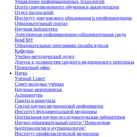
Управление информационных технологий
Центр симуляционного обучения и аккредитации
Отдел расписаний
Институт довузовского образования и профориентации
Образовательный портал
Научная библиотека
Электронная информационно-образовательная среда
КемГМУ
Образовательные программы онлайн курсов
Кафедры
Учебно-методический отдел
Допуск к должностям среднего медицинского персонала
Проектный офис
Наука
Учёный Cовет
Совет молодых учёных
Научные мероприятия
Аспирантура
Гранты и конкурсы
Сектор научно-медицинской информации
Институт фундаментальной медицины
Центральная научно-исследовательская лаборатория
Научно-образовательный центр "Прикладная
биотехнология и нутрициология"
Институт профилактической медицины