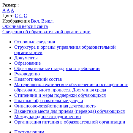
Размер::
A
A
A
Цвет:
C
C
C
Изображения
Вкл.
Выкл.
Обычная версия сайта
Сведения об образовательной организации
Основные сведения
Структура и органы управления образовательной
организацией
Документы
Образование
Образовательные стандарты и требования
Руководство
Педагогический состав
Материально-техническое обеспечение и оснащённость
образовательного процесса. Доступная среда
Стипендии и меры поддержки обучающихся
Платные образовательные услуги
Финансово-хозяйственная деятельность
Вакантные места для приема (перевода) обучающихся
Международное сотрудничество
Организация питания в образовательной организации
Поступающим