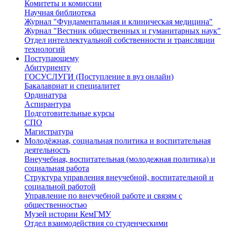
Комитеты и комиссии
Научная библиотека
Журнал "Фундаментальная и клиническая медицина"
Журнал "Вестник общественных и гуманитарных наук"
Отдел интеллектуальной собственности и трансляции
технологий
Поступающему
Абитуриенту
ГОСУСЛУГИ (Поступление в вуз онлайн)
Бакалавриат и специалитет
Ординатура
Аспирантура
Подготовительные курсы
СПО
Магистратура
Молодёжная, социальная политика и воспитательная
деятельность
Внеучебная, воспитательная (молодежная политика) и
социальная работа
Структура управления внеучебной, воспитательной и
социальной работой
Управление по внеучебной работе и связям с
общественностью
Музей истории КемГМУ
Отдел взаимодействия со студенческими