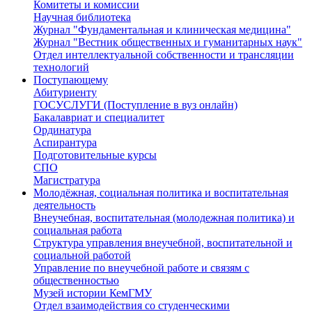
Комитеты и комиссии
Научная библиотека
Журнал "Фундаментальная и клиническая медицина"
Журнал "Вестник общественных и гуманитарных наук"
Отдел интеллектуальной собственности и трансляции
технологий
Поступающему
Абитуриенту
ГОСУСЛУГИ (Поступление в вуз онлайн)
Бакалавриат и специалитет
Ординатура
Аспирантура
Подготовительные курсы
СПО
Магистратура
Молодёжная, социальная политика и воспитательная
деятельность
Внеучебная, воспитательная (молодежная политика) и
социальная работа
Структура управления внеучебной, воспитательной и
социальной работой
Управление по внеучебной работе и связям с
общественностью
Музей истории КемГМУ
Отдел взаимодействия со студенческими