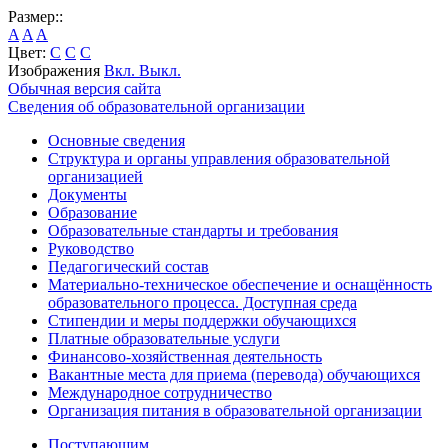
Размер::
A
A
A
Цвет:
C
C
C
Изображения
Вкл.
Выкл.
Обычная версия сайта
Сведения об образовательной организации
Основные сведения
Структура и органы управления образовательной
организацией
Документы
Образование
Образовательные стандарты и требования
Руководство
Педагогический состав
Материально-техническое обеспечение и оснащённость
образовательного процесса. Доступная среда
Стипендии и меры поддержки обучающихся
Платные образовательные услуги
Финансово-хозяйственная деятельность
Вакантные места для приема (перевода) обучающихся
Международное сотрудничество
Организация питания в образовательной организации
Поступающим