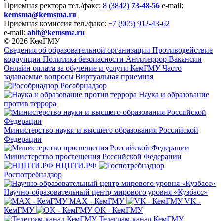
Приемная ректора
тел./факс:
8 (3842)
73-48-56
e-mail:
kemsma@kemsma.ru
Приемная комиссия
тел./факс:
+7 (905) 912-43-62
e-mail:
abit@kemsma.ru
© 2026 КемГМУ
Сведения об образовательной организации
Противодействие
коррупции
Политика безопасности
Антитеррор
Вакансии
Онлайн оплата за обучение и услуги КемГМУ
Часто
задаваемые вопросы
Виртуальная приемная
Рособрнадзор
Наука и образование
против террора
Министерство науки и высшего образования Российской
Федерации
Министерство просвещения Российской Федерации
НЦПТИ.РФ
Роспотребнадзор
Научно-образовательный центр мирового уровня «Кузбасс»
MAX - КемГМУ
VK -
КемГМУ
OK - КемГМУ
Телеграм-канал КемГМУ