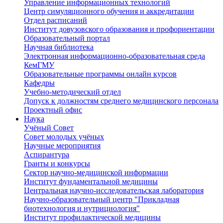
Управление информационных технологий
Центр симуляционного обучения и аккредитации
Отдел расписаний
Институт довузовского образования и профориентации
Образовательный портал
Научная библиотека
Электронная информационно-образовательная среда
КемГМУ
Образовательные программы онлайн курсов
Кафедры
Учебно-методический отдел
Допуск к должностям среднего медицинского персонала
Проектный офис
Наука
Учёный Cовет
Совет молодых учёных
Научные мероприятия
Аспирантура
Гранты и конкурсы
Сектор научно-медицинской информации
Институт фундаментальной медицины
Центральная научно-исследовательская лаборатория
Научно-образовательный центр "Прикладная
биотехнология и нутрициология"
Институт профилактической медицины