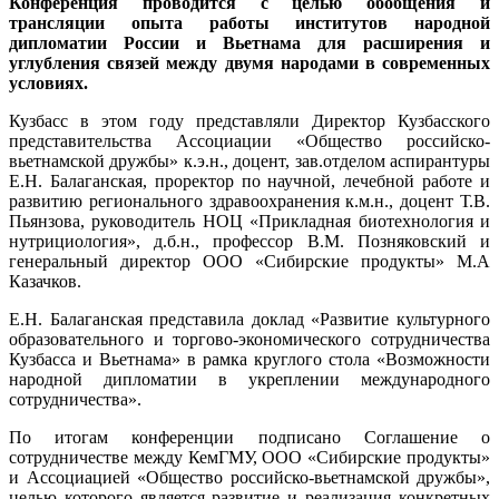
Конференция проводится с целью обобщения и
трансляции опыта работы институтов народной
дипломатии России и Вьетнама для расширения и
углубления связей между двумя народами в современных
условиях.
Кузбасс в этом году представляли Директор Кузбасского
представительства Ассоциации «Общество российско-
вьетнамской дружбы» к.э.н., доцент, зав.отделом аспирантуры
Е.Н. Балаганская, проректор по научной, лечебной работе и
развитию регионального здравоохранения к.м.н., доцент Т.В.
Пьянзова, руководитель НОЦ «Прикладная биотехнология и
нутрициология», д.б.н., профессор В.М. Позняковский и
генеральный директор ООО «Сибирские продукты» М.А
Казачков.
Е.Н. Балаганская представила доклад «Развитие культурного
образовательного и торгово-экономического сотрудничества
Кузбасса и Вьетнама» в рамка круглого стола «Возможности
народной дипломатии в укреплении международного
сотрудничества».
По итогам конференции подписано Соглашение о
сотрудничестве между КемГМУ, ООО «Сибирские продукты»
и Ассоциацией «Общество российско-вьетнамской дружбы»,
целью которого является развитие и реализация конкретных