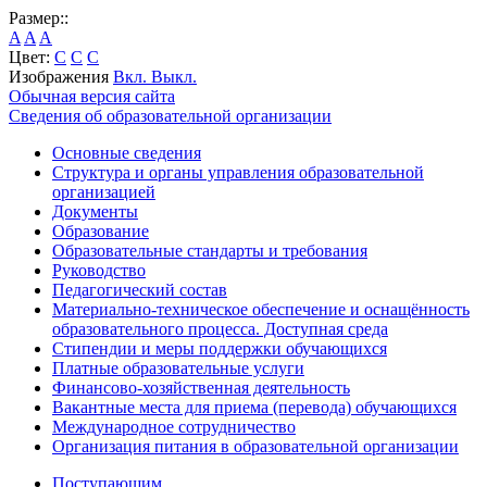
Размер::
A
A
A
Цвет:
C
C
C
Изображения
Вкл.
Выкл.
Обычная версия сайта
Сведения об образовательной организации
Основные сведения
Структура и органы управления образовательной
организацией
Документы
Образование
Образовательные стандарты и требования
Руководство
Педагогический состав
Материально-техническое обеспечение и оснащённость
образовательного процесса. Доступная среда
Стипендии и меры поддержки обучающихся
Платные образовательные услуги
Финансово-хозяйственная деятельность
Вакантные места для приема (перевода) обучающихся
Международное сотрудничество
Организация питания в образовательной организации
Поступающим