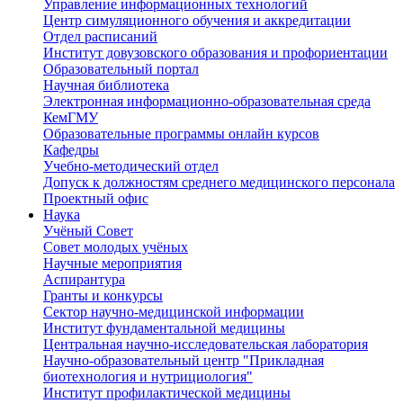
Управление информационных технологий
Центр симуляционного обучения и аккредитации
Отдел расписаний
Институт довузовского образования и профориентации
Образовательный портал
Научная библиотека
Электронная информационно-образовательная среда
КемГМУ
Образовательные программы онлайн курсов
Кафедры
Учебно-методический отдел
Допуск к должностям среднего медицинского персонала
Проектный офис
Наука
Учёный Cовет
Совет молодых учёных
Научные мероприятия
Аспирантура
Гранты и конкурсы
Сектор научно-медицинской информации
Институт фундаментальной медицины
Центральная научно-исследовательская лаборатория
Научно-образовательный центр "Прикладная
биотехнология и нутрициология"
Институт профилактической медицины