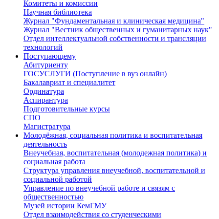
Комитеты и комиссии
Научная библиотека
Журнал "Фундаментальная и клиническая медицина"
Журнал "Вестник общественных и гуманитарных наук"
Отдел интеллектуальной собственности и трансляции
технологий
Поступающему
Абитуриенту
ГОСУСЛУГИ (Поступление в вуз онлайн)
Бакалавриат и специалитет
Ординатура
Аспирантура
Подготовительные курсы
СПО
Магистратура
Молодёжная, социальная политика и воспитательная
деятельность
Внеучебная, воспитательная (молодежная политика) и
социальная работа
Структура управления внеучебной, воспитательной и
социальной работой
Управление по внеучебной работе и связям с
общественностью
Музей истории КемГМУ
Отдел взаимодействия со студенческими