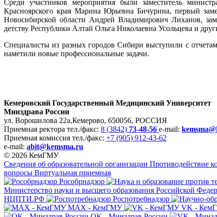
Среди участников мероприятия были заместитель министра
Красноярского края Марина Юрьевна Бичурина, первый заме
Новосибирской области Андрей Владимирович Лиханов, заме
детству Республики Алтай Ольга Николаевна Усольцева и друг
Специалисты из разных городов Сибири выступили с отчетам
наметили новые профессиональные задачи.
Кемеровский Государственный Медицинский Университет
Минздрава России
ул. Ворошилова 22а,
Кемерово, 650056, РОССИЯ
Приемная ректора
тел./факс:
8 (3842)
73-48-56
e-mail:
kemsma@
Приемная комиссия
тел./факс:
+7 (905) 912-43-62
e-mail:
abit@kemsma.ru
© 2026 КемГМУ
Сведения об образовательной организации
Противодействие к
вопросы
Виртуальная приемная
Рособрнадзор
Министерство науки и высшего образования Российской Феде
НЦПТИ.РФ
Роспотребнадзор
MAX - КемГМУ
VK - Ке
OK - Минздрав России