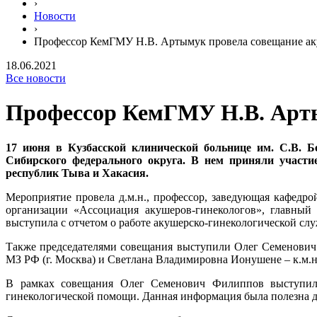
›
Новости
›
Профессор КемГМУ Н.В. Артымук провела совещание ак
18.06.2021
Все новости
Профессор КемГМУ Н.В. Арты
17 июня в Кузбасской клинической больнице им. С.В. Б
Сибирского федерального округа. В нем приняли участие
республик Тыва и Хакасия.
Мероприятие провела д.м.н., профессор, заведующая кафедр
организации «Ассоциация акушеров-гинекологов», главны
выступила с отчетом о работе акушерско-гинекологической слу
Также председателями совещания выступили Олег Семенович 
МЗ РФ (г. Москва) и Светлана Владимировна Ионушене – к.м.н.
В рамках совещания Олег Семенович Филиппов выступил п
гинекологической помощи. Данная информация была полезна 