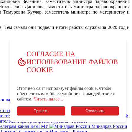
хайловна Зеленина, заместитель министра здравоохранения
иколаевна Данилова, заместитель министра здравоохранения
 Томуровна Куулар, заместитель министра по материнству и
. Тем самым они подвели итоги работы службы за 2020 год и
СОГЛАСИЕ НА
ИСПОЛЬЗОВАНИЕ ФАЙЛОВ
COOKIE
Этот веб-сайт использует файлы cookie, чтобы
обеспечить вам более удобное взаимодействие с
сайтом.
Читать далее...
оплата за обучение и услуги КемГМУ
Часто задаваемые
Принять
Отклонить
истерство просвещения Российской Федерации
ательный центр мирового уровня «Кузбасс»
Телеграм-канал КемГМУ
Минздрав России
Телеграм-канал Минздрава России