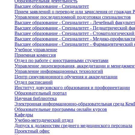
Образовательная деятельность
Высшее образование - Специалитет
Прием заявлений о переводе или зачисления от граждан
Управление последипломной подготовки специалистов
Высшее образование - Специалитет - Лечебный факульте
Высшее образование - Специалитет - Педиатрический фа
Высшее образование - Специалитет - Стоматологический
Высшее образование - Специалитет - Медико-профилакти
Высшее образование - Специалитет - Фармацевтический 
Учебное управление
Приемная комиссия
Отдел по работе с иностранными студентами
Управление лицензирования, аккредитации и менеджмент
Управление информационных технологий
Центр симуляционного обучения и аккредитации
Отдел расписаний
Институт довузовского образования и профориентации
Образовательный портал
Научная библиотека
Электронная информационно-образовательная среда Ке
Образовательные программы онлайн курсов
Кафедры
Учебно-методический отдел
Допуск к должностям среднего медицинского персонала
Проектный офис