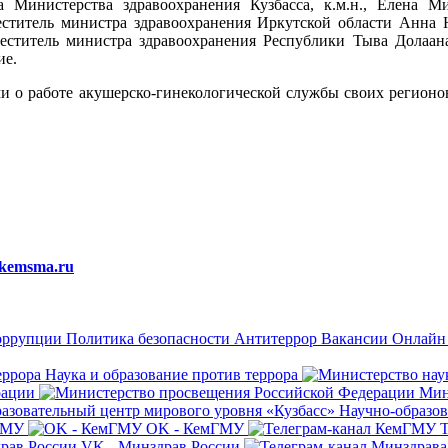
 Министерства здравоохранения Кузбасса, к.м.н., Елена Ми
ститель министра здравоохранения Иркутской области Анна Н
ститель министра здравоохранения Республики Тыва Долаана
ие.
и о работе акушерско-гинекологической службы своих регионов
kemsma.ru
оррупции
Политика безопасности
Антитеррор
Вакансии
Онлайн 
Наука и образование против террора
рации
Мин
Научно-образов
мГМУ
OK - КемГМУ
VK - Минздрав России