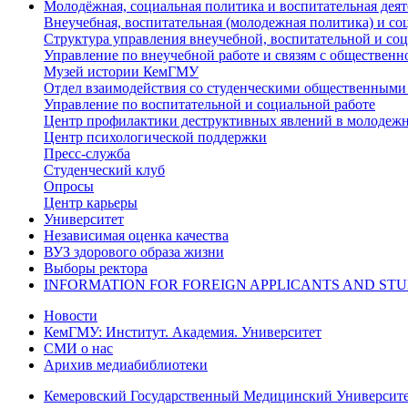
Молодёжная, социальная политика и воспитательная деят
Внеучебная, воспитательная (молодежная политика) и со
Структура управления внеучебной, воспитательной и со
Управление по внеучебной работе и связям с общественн
Музей истории КемГМУ
Отдел взаимодействия со студенческими общественными
Управление по воспитательной и социальной работе
Центр профилактики деструктивных явлений в молодежн
Центр психологической поддержки
Пресс-служба
Студенческий клуб
Опросы
Центр карьеры
Университет
Независимая оценка качества
ВУЗ здорового образа жизни
Выборы ректора
INFORMATION FOR FOREIGN APPLICANTS AND ST
Новости
КемГМУ: Институт. Академия. Университет
СМИ о нас
Арихив медиабиблиотеки
Кемеровский Государственный Медицинский Университ