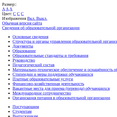
Размер::
A
A
A
Цвет:
C
C
C
Изображения
Вкл.
Выкл.
Обычная версия сайта
Сведения об образовательной организации
Основные сведения
Структура и органы управления образовательной органи
Документы
Образование
Образовательные стандарты и требования
Руководство
Педагогический состав
Материально-техническое обеспечение и оснащённость об
Стипендии и меры поддержки обучающихся
Платные образовательные услуги
Финансово-хозяйственная деятельность
Вакантные места для приема (перевода) обучающихся
Международное сотрудничество
Организация питания в образовательной организации
Поступающим
Студентам
Выпускникам