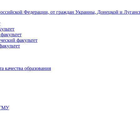
 Российской Федерации, от граждан Украины, Донецкой и Луган
т
культет
 факультет
ческий факультет
факультет
а качества образования
мГМУ