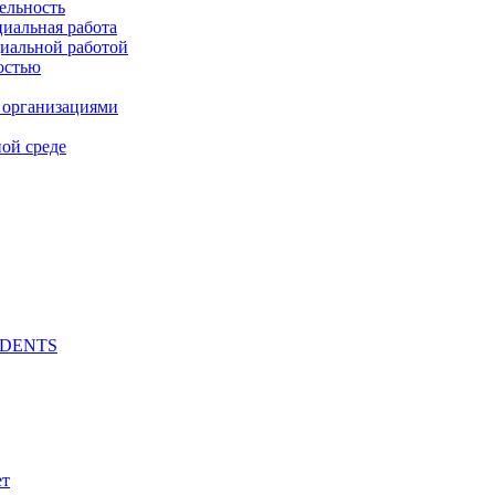
ельность
циальная работа
циальной работой
остью
 организациями
ой среде
UDENTS
ет