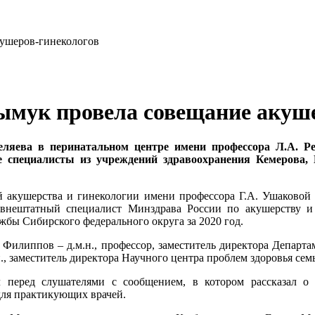
ушеров-гинекологов
мук провела совещание акуше
еляева в перинатальном центре имени профессора Л.А. Ре
 специалисты из учреждений здравоохранения Кемерова, 
ой акушерства и гинекологии имени профессора Г.А. Ушаково
й внештатный специалист Минздрава России по акушерству
жбы Сибирского федерального округа за 2020 год.
Филиппов – д.м.н., профессор, заместитель директора Депар
, заместитель директора Научного центра проблем здоровья семь
еред слушателями с сообщением, в котором рассказал о 
для практикующих врачей.