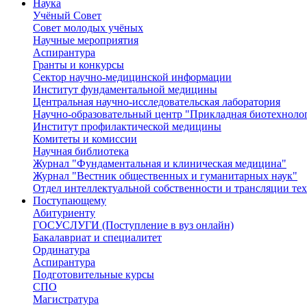
Наука
Учёный Cовет
Совет молодых учёных
Научные мероприятия
Аспирантура
Гранты и конкурсы
Сектор научно-медицинской информации
Институт фундаментальной медицины
Центральная научно-исследовательская лаборатория
Научно-образовательный центр "Прикладная биотехноло
Институт профилактической медицины
Комитеты и комиссии
Научная библиотека
Журнал "Фундаментальная и клиническая медицина"
Журнал "Вестник общественных и гуманитарных наук"
Отдел интеллектуальной собственности и трансляции те
Поступающему
Абитуриенту
ГОСУСЛУГИ (Поступление в вуз онлайн)
Бакалавриат и специалитет
Ординатура
Аспирантура
Подготовительные курсы
СПО
Магистратура