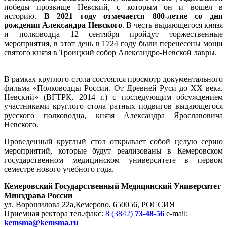
победы прозвище Невский, с которым он и вошел в
историю.
В 2021 году отмечается 800-летие со дня
рождения Александра Невского
. В честь выдающегося князя
и полководца 12 сентября пройдут торжественные
мероприятия, в этот день в 1724 году были перенесены мощи
святого князя в Троицкий собор Александро-Невской лавры.
В рамках круглого стола состоялся просмотр документального
фильма «Полководцы России. От Древней Руси до ХХ века.
Невский» (ВГТРК, 2014 г.) с последующим обсуждением
участниками круглого стола ратных подвигов выдающегося
русского полководца, князя Александра Ярославовича
Невского.
Проведенный круглый стол открывает собой целую серию
мероприятий, которые будут реализованы в Кемеровском
государственном медицинском университете в первом
семестре нового учебного года.
Кемеровский Государственный Медицинский Университет
Минздрава России
ул. Ворошилова 22а,
Кемерово, 650056, РОССИЯ
Приемная ректора
тел./факс:
8 (3842)
73-48-56
e-mail:
kemsma@kemsma.ru