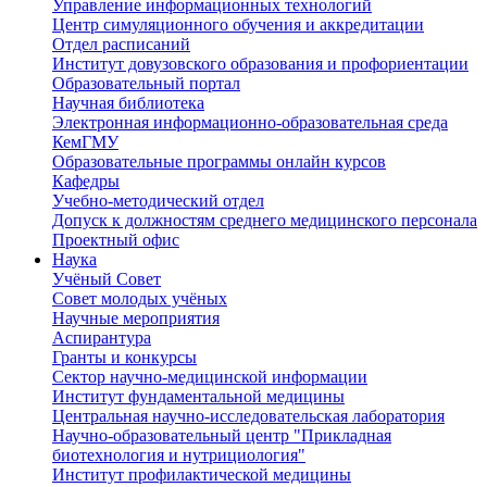
Управление информационных технологий
Центр симуляционного обучения и аккредитации
Отдел расписаний
Институт довузовского образования и профориентации
Образовательный портал
Научная библиотека
Электронная информационно-образовательная среда
КемГМУ
Образовательные программы онлайн курсов
Кафедры
Учебно-методический отдел
Допуск к должностям среднего медицинского персонала
Проектный офис
Наука
Учёный Cовет
Совет молодых учёных
Научные мероприятия
Аспирантура
Гранты и конкурсы
Сектор научно-медицинской информации
Институт фундаментальной медицины
Центральная научно-исследовательская лаборатория
Научно-образовательный центр "Прикладная
биотехнология и нутрициология"
Институт профилактической медицины