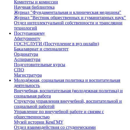
Комитеты и комиссии
Научная библиотека
Журнал "Фундаментальная и клиническая медицина"
Журнал "Вестник общественных и гуманитарных наук"
Отдел интеллектуальной собственности и трансляции
технологий
Поступающему
Абитуриенту
ГОСУСЛУГИ (Поступление в вуз онлайн)
Бакалавриат и специалитет
Ординатура
Аспирантура
Подготовительные курсы
СПО
Магистратура
Молодёжная, социальная политика и воспитательная
деятельность
Внеучебная, воспитательная (молодежная политика) и
социальная работа
Структура управления внеучебной, воспитательной и
социальной работой
Управление по внеучебной работе и связям с
общественностью
Музей истории КемГМУ
Отдел взаимодействия со студенческими