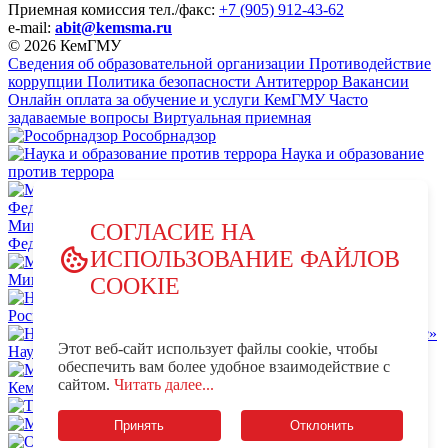
Приемная комиссия
тел./факс:
+7 (905) 912-43-62
e-mail:
abit@kemsma.ru
© 2026 КемГМУ
Сведения об образовательной организации
Противодействие
коррупции
Политика безопасности
Антитеррор
Вакансии
Онлайн оплата за обучение и услуги КемГМУ
Часто
задаваемые вопросы
Виртуальная приемная
Рособрнадзор
Наука и образование
против террора
Министерство науки и высшего образования Российской
СОГЛАСИЕ НА
Федерации
ИСПОЛЬЗОВАНИЕ ФАЙЛОВ
Министерство просвещения Российской Федерации
COOKIE
НЦПТИ.РФ
Роспотребнадзор
Этот веб-сайт использует файлы cookie, чтобы
Научно-образовательный центр мирового уровня «Кузбасс»
обеспечить вам более удобное взаимодействие с
MAX - КемГМУ
VK -
сайтом.
Читать далее...
КемГМУ
OK - КемГМУ
Телеграм-канал КемГМУ
Минздрав России
Принять
Отклонить
OK - Минздрав России