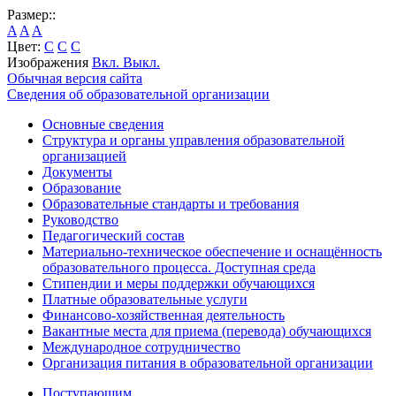
Размер::
A
A
A
Цвет:
C
C
C
Изображения
Вкл.
Выкл.
Обычная версия сайта
Сведения об образовательной организации
Основные сведения
Структура и органы управления образовательной
организацией
Документы
Образование
Образовательные стандарты и требования
Руководство
Педагогический состав
Материально-техническое обеспечение и оснащённость
образовательного процесса. Доступная среда
Стипендии и меры поддержки обучающихся
Платные образовательные услуги
Финансово-хозяйственная деятельность
Вакантные места для приема (перевода) обучающихся
Международное сотрудничество
Организация питания в образовательной организации
Поступающим