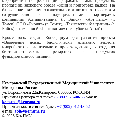
мероприятий по реализации разрабатываемых продуктов,
пропаганде здорового образа жизни и подготовке кадров. На
ближайшие пять лет заключены соглашения о творческом
сотрудничестве с индустриальными партнерами:
компаниями Алтайвитамины (г. Бийск), «Арт-Лайф» (г.
Томск), ООО «Биолит» (г. Томск), «Технологии без границ» (г.
Бийск) и компанией «Пантовитал» (Республика Алтай).
Кроме того, создан Консорциум для развития проекта
«Выделение новых биологически активных веществ
микробного и растительного происхождения для создания
биотерапевтических препаратов и продуктов
функционального питания».
Кемеровский Государственный Медицинский Университет
Минздрава России
ул. Ворошилова 22а,
Кемерово, 650056, РОССИЯ
Приемная ректора
тел./факс:
8 (3842)
73-48-56
e-mail:
kemsma@kemsma.ru
Приемная комиссия
тел./факс:
+7 (905) 912-43-62
e-mail:
abit@kemsma.ru
© 2026 КемГМУ