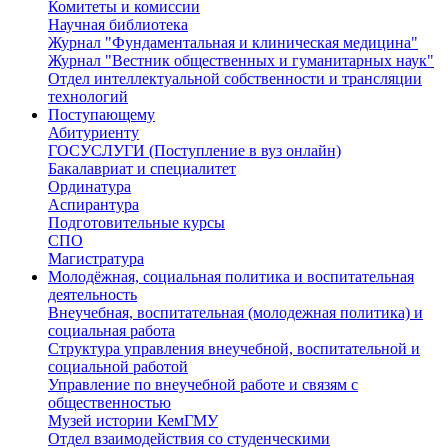
Комитеты и комиссии
Научная библиотека
Журнал "Фундаментальная и клиническая медицина"
Журнал "Вестник общественных и гуманитарных наук"
Отдел интеллектуальной собственности и трансляции
технологий
Поступающему
Абитуриенту
ГОСУСЛУГИ (Поступление в вуз онлайн)
Бакалавриат и специалитет
Ординатура
Аспирантура
Подготовительные курсы
СПО
Магистратура
Молодёжная, социальная политика и воспитательная
деятельность
Внеучебная, воспитательная (молодежная политика) и
социальная работа
Структура управления внеучебной, воспитательной и
социальной работой
Управление по внеучебной работе и связям с
общественностью
Музей истории КемГМУ
Отдел взаимодействия со студенческими