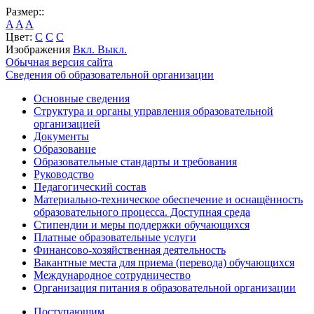
Размер::
A
A
A
Цвет:
C
C
C
Изображения
Вкл.
Выкл.
Обычная версия сайта
Сведения об образовательной организации
Основные сведения
Структура и органы управления образовательной
организацией
Документы
Образование
Образовательные стандарты и требования
Руководство
Педагогический состав
Материально-техническое обеспечение и оснащённость
образовательного процесса. Доступная среда
Стипендии и меры поддержки обучающихся
Платные образовательные услуги
Финансово-хозяйственная деятельность
Вакантные места для приема (перевода) обучающихся
Международное сотрудничество
Организация питания в образовательной организации
Поступающим