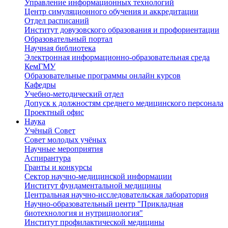
Управление информационных технологий
Центр симуляционного обучения и аккредитации
Отдел расписаний
Институт довузовского образования и профориентации
Образовательный портал
Научная библиотека
Электронная информационно-образовательная среда
КемГМУ
Образовательные программы онлайн курсов
Кафедры
Учебно-методический отдел
Допуск к должностям среднего медицинского персонала
Проектный офис
Наука
Учёный Cовет
Совет молодых учёных
Научные мероприятия
Аспирантура
Гранты и конкурсы
Сектор научно-медицинской информации
Институт фундаментальной медицины
Центральная научно-исследовательская лаборатория
Научно-образовательный центр "Прикладная
биотехнология и нутрициология"
Институт профилактической медицины