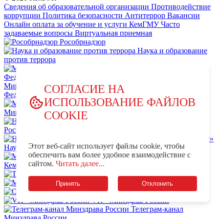
Сведения об образовательной организации
Противодействие
коррупции
Политика безопасности
Антитеррор
Вакансии
Онлайн оплата за обучение и услуги КемГМУ
Часто
задаваемые вопросы
Виртуальная приемная
Рособрнадзор
Наука и образование
против террора
Министерство науки и высшего образования Российской
СОГЛАСИЕ НА
Федерации
ИСПОЛЬЗОВАНИЕ ФАЙЛОВ
Министерство просвещения Российской Федерации
COOKIE
НЦПТИ.РФ
Роспотребнадзор
Этот веб-сайт использует файлы cookie, чтобы
Научно-образовательный центр мирового уровня «Кузбасс»
обеспечить вам более удобное взаимодействие с
MAX - КемГМУ
VK -
сайтом.
Читать далее...
КемГМУ
OK - КемГМУ
Телеграм-канал КемГМУ
Минздрав России
Принять
Отклонить
OK - Минздрав России
VK - Минздрав России
Телеграм-канал
Минздрава России