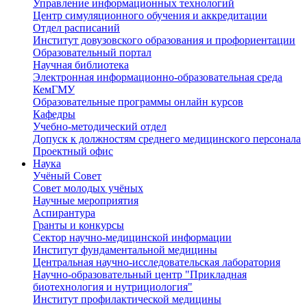
Управление информационных технологий
Центр симуляционного обучения и аккредитации
Отдел расписаний
Институт довузовского образования и профориентации
Образовательный портал
Научная библиотека
Электронная информационно-образовательная среда
КемГМУ
Образовательные программы онлайн курсов
Кафедры
Учебно-методический отдел
Допуск к должностям среднего медицинского персонала
Проектный офис
Наука
Учёный Cовет
Совет молодых учёных
Научные мероприятия
Аспирантура
Гранты и конкурсы
Сектор научно-медицинской информации
Институт фундаментальной медицины
Центральная научно-исследовательская лаборатория
Научно-образовательный центр "Прикладная
биотехнология и нутрициология"
Институт профилактической медицины