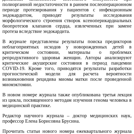
полиорганной недостаточности в раннем послеоперационном
периоде протезирования у пациентов с инфекционным
эндокардитом, приводят результаты исследования
морфологического строения створок ксеноперикардиальных
биопротезов клапанов сердца, извлеченных при замене
протеза вследствие эндокардита.
В журнале представлены результаты поиска предикторов
неблагоприятных исходов у новорожденных детей в
критическом состоянии, материалы о проблемах
репродуктивного здоровья женщин. Авторы анализируют
критические акушерские состояния в период пандемии
COVID-19. Кроме того, приводятся результаты разработки
прогностической модели для расчета вероятности
возникновения рецидива миомы матки после проведенной
миомэктомии.
В новом номере журнала также опубликована третья лекция
из цикла, посвященного методам изучения генома человека в
медицинской практике.
Редактор научного журнала – доктор медицинских наук,
профессор Елена Борисовна Брусина.
Прочитать статьи нового номера ежеквартального журнала