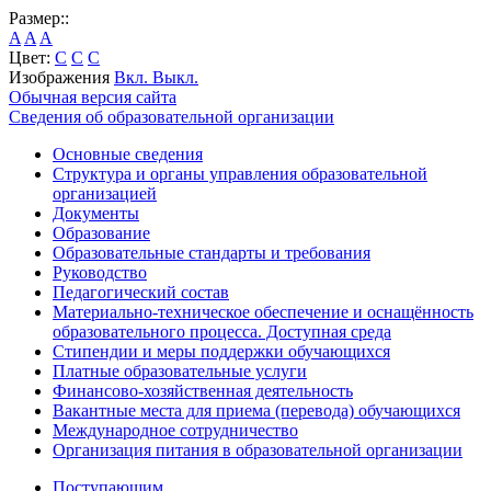
Размер::
A
A
A
Цвет:
C
C
C
Изображения
Вкл.
Выкл.
Обычная версия сайта
Сведения об образовательной организации
Основные сведения
Структура и органы управления образовательной
организацией
Документы
Образование
Образовательные стандарты и требования
Руководство
Педагогический состав
Материально-техническое обеспечение и оснащённость
образовательного процесса. Доступная среда
Стипендии и меры поддержки обучающихся
Платные образовательные услуги
Финансово-хозяйственная деятельность
Вакантные места для приема (перевода) обучающихся
Международное сотрудничество
Организация питания в образовательной организации
Поступающим