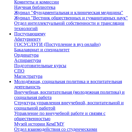
Комитеты и комиссии
Научная библиотека
Журнал "Фундаментальная и клиническая медицина"
Журнал "Вестник общественных и гуманитарных наук"
Отдел интеллектуальной собственности и трансляции
технологий
Поступающему
Абитуриенту
ГОСУСЛУГИ (Поступление в вуз онлайн)
Бакалавриат и специалитет
Ординатура
Аспирантура
Подготовительные курсы
СПО
Магистратура
Молодёжная, социальная политика и воспитательная
деятельность
Внеучебная, воспитательная (молодежная политика) и
социальная работа
Структура управления внеучебной, воспитательной и
социальной работой
Управление по внеучебной работе и связям с
общественностью
Музей истории КемГМУ
Отдел взаимодействия со студенческими