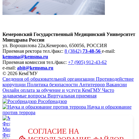
Кемеровский Государственный Медицинский Университет
Минздрава России
ул. Ворошилова 22а,
Кемерово, 650056, РОССИЯ
Приемная ректора
тел./факс:
8 (3842)
73-48-56
e-mail:
kemsma@kemsma.ru
Приемная комиссия
тел./факс:
+7 (905) 912-43-62
e-mail:
abit@kemsma.ru
© 2026 КемГМУ
Сведения об образовательной организации
Противодействие
коррупции
Политика безопасности
Антитеррор
Вакансии
Онлайн оплата за обучение и услуги КемГМУ
Часто
задаваемые вопросы
Виртуальная приемная
Рособрнадзор
Наука и образование
против террора
Министерство науки и высшего образования Российской
СОГЛАСИЕ НА
Федерации