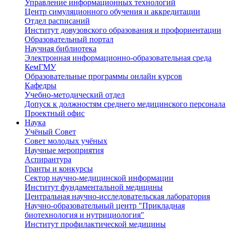
Управление информационных технологий
Центр симуляционного обучения и аккредитации
Отдел расписаний
Институт довузовского образования и профориентации
Образовательный портал
Научная библиотека
Электронная информационно-образовательная среда
КемГМУ
Образовательные программы онлайн курсов
Кафедры
Учебно-методический отдел
Допуск к должностям среднего медицинского персонала
Проектный офис
Наука
Учёный Cовет
Совет молодых учёных
Научные мероприятия
Аспирантура
Гранты и конкурсы
Сектор научно-медицинской информации
Институт фундаментальной медицины
Центральная научно-исследовательская лаборатория
Научно-образовательный центр "Прикладная
биотехнология и нутрициология"
Институт профилактической медицины