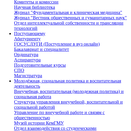
Комитеты и комиссии
Научная библиотека
Журнал "Фундаментальная и клиническая медицина"
Журнал "Вестник общественных и гуманитарных наук"
Отдел интеллектуальной собственности и трансляции
технологий
Поступающему
Абитуриенту
ГОСУСЛУГИ (Поступление в вуз онлайн)
Бакалавриат и специалитет
Ординатура
Аспирантура
Подготовительные курсы
СПО
Магистратура
Молодёжная, социальная политика и воспитательная
деятельность
Внеучебная, воспитательная (молодежная политика) и
социальная работа
Структура управления внеучебной, воспитательной и
социальной работой
Управление по внеучебной работе и связям с
общественностью
Музей истории КемГМУ
Отдел взаимодействия со студенческими