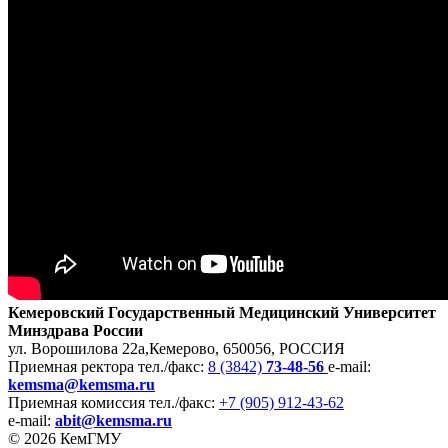
Кемеровский Государственный Медицинский Университет
Минздрава России
ул. Ворошилова 22а,
Кемерово, 650056, РОССИЯ
Приемная ректора
тел./факс:
8 (3842)
73-48-56
e-mail:
kemsma@kemsma.ru
Приемная комиссия
тел./факс:
+7 (905) 912-43-62
e-mail:
abit@kemsma.ru
© 2026 КемГМУ