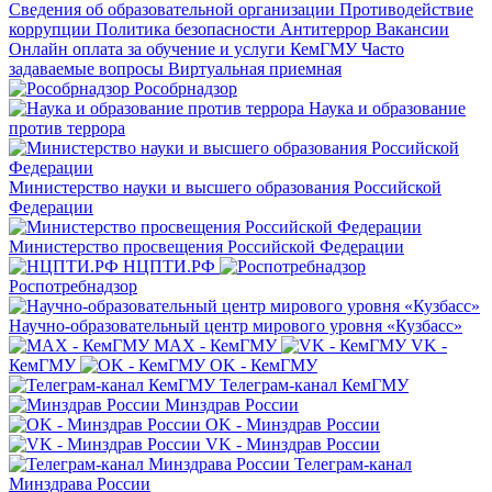
Сведения об образовательной организации
Противодействие
коррупции
Политика безопасности
Антитеррор
Вакансии
Онлайн оплата за обучение и услуги КемГМУ
Часто
задаваемые вопросы
Виртуальная приемная
Рособрнадзор
Наука и образование
против террора
Министерство науки и высшего образования Российской
Федерации
Министерство просвещения Российской Федерации
НЦПТИ.РФ
Роспотребнадзор
Научно-образовательный центр мирового уровня «Кузбасс»
MAX - КемГМУ
VK -
КемГМУ
OK - КемГМУ
Телеграм-канал КемГМУ
Минздрав России
OK - Минздрав России
VK - Минздрав России
Телеграм-канал
Минздрава России