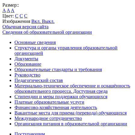
Размер::
A
A
A
Цвет:
C
C
C
Изображения
Вкл.
Выкл.
Обычная версия сайта
Сведения об образовательной организации
Основные сведения
Структура и органы управления образовательной
организацией
Документы
Образование
Образовательные стандарты и требования
Руководство
Педагогический состав
Материально-техническое обеспечение и оснащённость
образовательного процесса. Доступная среда
Стипендии и меры поддержки обучающихся
Платные образовательные услуги
Финансово-хозяйственная деятельность
Вакантные места для приема (перевода) обучающихся
Международное сотрудничество
Организация питания в образовательной организации
Поступающим