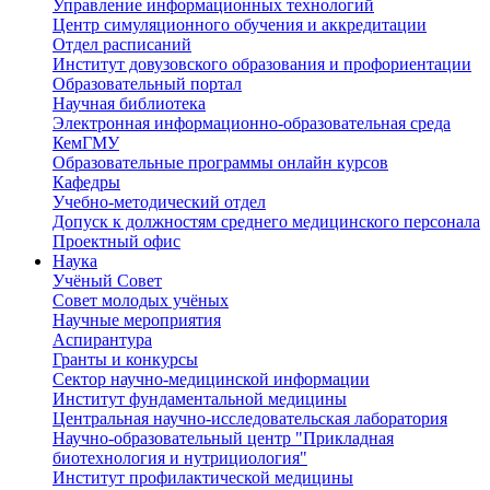
Управление информационных технологий
Центр симуляционного обучения и аккредитации
Отдел расписаний
Институт довузовского образования и профориентации
Образовательный портал
Научная библиотека
Электронная информационно-образовательная среда
КемГМУ
Образовательные программы онлайн курсов
Кафедры
Учебно-методический отдел
Допуск к должностям среднего медицинского персонала
Проектный офис
Наука
Учёный Cовет
Совет молодых учёных
Научные мероприятия
Аспирантура
Гранты и конкурсы
Сектор научно-медицинской информации
Институт фундаментальной медицины
Центральная научно-исследовательская лаборатория
Научно-образовательный центр "Прикладная
биотехнология и нутрициология"
Институт профилактической медицины