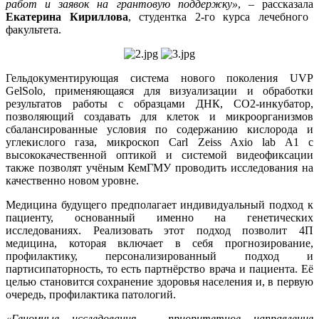
работ и заявок на грантовую поддержку»
, – рассказала
Екатерина Кириллова
, студентка 2-го курса лечебного
факультета.
Гельдокументирующая система нового поколения UVP
GelSolo, применяющаяся для визуализации и обработки
результатов работы с образцами ДНК, CO2-инкубатор,
позволяющий создавать для клеток и микроорганизмов
сбалансированные условия по содержанию кислорода и
углекислого газа, микроскоп Carl Zeiss Axio lab A1 с
высококачественной оптикой и системой видеофиксации
также позволят учёным КемГМУ проводить исследования на
качественно новом уровне.
Медицина будущего предполагает индивидуальный подход к
пациенту, основанный именно на генетических
исследованиях. Реализовать этот подход позволит 4П
медицина, которая включает в себя прогнозирование,
профилактику, персонализированный подход и
партисипаторность, то есть партнёрство врача и пациента. Её
целью становится сохранение здоровья населения и, в первую
очередь, профилактика патологий.
«Геномные исследования – приоритетное направление