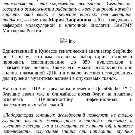
необходимость, это современная реальность. Сегодня мы
говорим о возможности работать в ногу с мировой наукой и
вносить свой вклад в решение важных для медицины
проблем»
, – отметила
Мария Лавряшина
, д.б.н., заведующая
кафедрой молекулярной и клеточной биологии КемГМУ
Минздрава России.
Единственный в Кузбассе генетический анализатор SeqStudio
по Сэнгеру, которым оснащена лаборатория, позволяет
проводить секвенирование до 850 нуклеотидов и
фрагментный анализ. Также его можно использовать при
анализе плазмидной ДНК и в онкологических исследованиях
для изучения мутантных аллелей в опухолевых тканях.
На системе ПЦР в «реальном времени» QuantStudio ™ 5
будущие врачи уже в ближайшее время будут на практике
осваивать ПЦР-диагностику инфекционных и
наследственных заболеваний.
«Лаборатория геномных исследований позволяет не только
глубинно изучать молекулярную клеточную биологию и
генетику в теории, но и совмещать её с практикой, а также
использовать полученные знания при написании научных