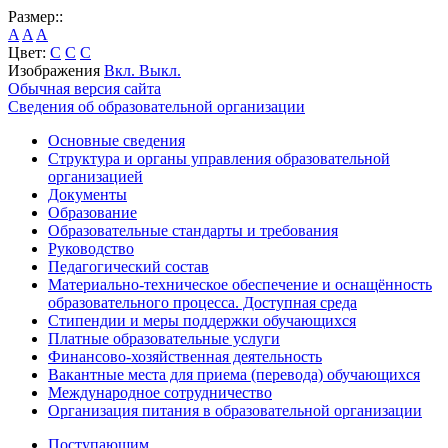
Размер::
A
A
A
Цвет:
C
C
C
Изображения
Вкл.
Выкл.
Обычная версия сайта
Сведения об образовательной организации
Основные сведения
Структура и органы управления образовательной
организацией
Документы
Образование
Образовательные стандарты и требования
Руководство
Педагогический состав
Материально-техническое обеспечение и оснащённость
образовательного процесса. Доступная среда
Стипендии и меры поддержки обучающихся
Платные образовательные услуги
Финансово-хозяйственная деятельность
Вакантные места для приема (перевода) обучающихся
Международное сотрудничество
Организация питания в образовательной организации
Поступающим