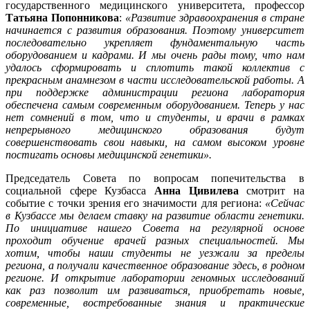
государственного медицинского университета, профессор
Татьяна Попонникова
:
«Развитие здравоохранения в стране
начинается с развития образования. Поэтому университет
последовательно укрепляет фундаментальную часть
оборудованием и кадрами. И мы очень рады тому, что нам
удалось сформировать и сплотить такой коллектив с
прекрасным анамнезом в части исследовательской работы. А
при поддержке администрации региона лаборатория
обеспечена самым современным оборудованием. Теперь у нас
нет сомнений в том, что и студенты, и врачи в рамках
непрерывного медицинского образования будут
совершенствовать свои навыки, на самом высоком уровне
постигать основы медицинской генетики».
Председатель Совета по вопросам попечительства в
социальной сфере Кузбасса
Анна Цивилева
смотрит на
событие с точки зрения его значимости для региона:
«Сейчас
в Кузбассе мы делаем ставку на развитие области генетики.
По инициативе нашего Совета на регулярной основе
проходит обучение врачей разных специальностей. Мы
хотим, чтобы наши студенты не уезжали за пределы
региона, а получали качественное образование здесь, в родном
регионе. И открытие лаборатории геномных исследований
как раз позволит им развиваться, приобретать новые,
современные, востребованные знания и практические