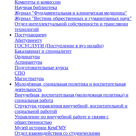
Комитеты и комиссии
Научная библиотека
Журнал "Фундаментальная и клиническая медицина"
Журнал "Вестник общественных и гуманитарных наук"
Отдел интеллектуальной собственности и трансляции
технологий
Поступающему
Абитуриенту
ГОСУСЛУГИ (Поступление в вуз онлайн)
Бакалавриат и специалитет
Ординатура
Аспирантура
Подготовительные курсы
СПО
Магистратура
Молодёжная, социальная политика и воспитательная
деятельность
Внеучебная, воспитательная (молодежная политика) и
социальная работа
Структура управления внеучебной, воспитательной и
социальной работой
Управление по внеучебной работе и связям с
общественностью
Музей истории КемГМУ
Отдел взаимодействия со студенческими