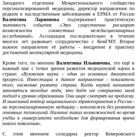
Западного отделения Межрегионального сообщества
персонализированной медицины, директор направления по
редким и наследственным заболеваниям в EPMA от России
Валентина Ларионова
подчеркивает практическую
значимость события:
«Это существенно расширит
возможности совместных междисциплинарных
исследований».
Ассоциация последовательно в течение
многих лет развивает сотрудничество с КемГМУ. Второе
важное направление её работы - внедрение в практику
достижений молекулярной медицины.
Кроме того, по мнению
Валентины Ильиничны
, это ещё и
важный шаг с точки зрения развития медицинской науки в
стране:
«Вузовская наука – один из основных двигателей
прогресса. Инвестиции в данное направление - показатель
того, насколько развита страна. Когда наукой начинают
заниматься молодые люди, это даёт им совершенно иной
подход к уровню образования. Они шире смотрят на проблему.
И нынешний вектор национального здравоохранения в России -
на персонализированную медицину - невозможен без развития
геномных технологий. Наличие таких возможностей во время
учёбы в университете необходимо для формирования врача
нового поколения».
С этим мнением солидарна ректор Кемеровского