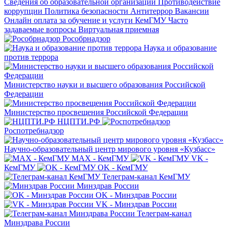
Сведения об образовательной организации
Противодействие
коррупции
Политика безопасности
Антитеррор
Вакансии
Онлайн оплата за обучение и услуги КемГМУ
Часто
задаваемые вопросы
Виртуальная приемная
Рособрнадзор
Наука и образование
против террора
Министерство науки и высшего образования Российской
Федерации
Министерство просвещения Российской Федерации
НЦПТИ.РФ
Роспотребнадзор
Научно-образовательный центр мирового уровня «Кузбасс»
MAX - КемГМУ
VK -
КемГМУ
OK - КемГМУ
Телеграм-канал КемГМУ
Минздрав России
OK - Минздрав России
VK - Минздрав России
Телеграм-канал
Минздрава России