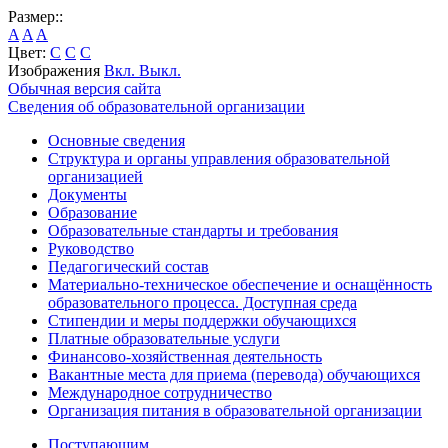
Размер::
A
A
A
Цвет:
C
C
C
Изображения
Вкл.
Выкл.
Обычная версия сайта
Сведения об образовательной организации
Основные сведения
Структура и органы управления образовательной
организацией
Документы
Образование
Образовательные стандарты и требования
Руководство
Педагогический состав
Материально-техническое обеспечение и оснащённость
образовательного процесса. Доступная среда
Стипендии и меры поддержки обучающихся
Платные образовательные услуги
Финансово-хозяйственная деятельность
Вакантные места для приема (перевода) обучающихся
Международное сотрудничество
Организация питания в образовательной организации
Поступающим