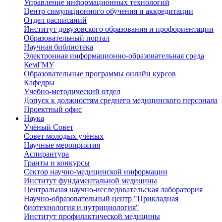
Управление информационных технологий
Центр симуляционного обучения и аккредитации
Отдел расписаний
Институт довузовского образования и профориентации
Образовательный портал
Научная библиотека
Электронная информационно-образовательная среда
КемГМУ
Образовательные программы онлайн курсов
Кафедры
Учебно-методический отдел
Допуск к должностям среднего медицинского персонала
Проектный офис
Наука
Учёный Cовет
Совет молодых учёных
Научные мероприятия
Аспирантура
Гранты и конкурсы
Сектор научно-медицинской информации
Институт фундаментальной медицины
Центральная научно-исследовательская лаборатория
Научно-образовательный центр "Прикладная
биотехнология и нутрициология"
Институт профилактической медицины