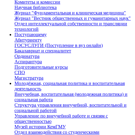
Комитеты и комиссии
Научная библиотека
Журнал "Фундаментальная и клиническая медицина"
Журнал "Вестник общественных и гуманитарных наук"
Отдел интеллектуальной собственности и трансляции
технологий
Поступающему
Абитуриенту
ГОСУСЛУГИ (Поступление в вуз онлайн)
Бакалавриат и специалитет
Ординатура
Аспирантура
Подготовительные курсы
СПО
Магистратура
Молодёжная, социальная политика и воспитательная
деятельность
Внеучебная, воспитательная (молодежная политика) и
социальная работа
Структура управления внеучебной, воспитательной и
социальной работой
Управление по внеучебной работе и связям с
общественностью
Музей истории КемГМУ
Отдел взаимодействия со студенческими