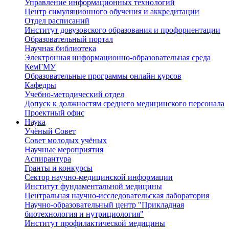
Управление информационных технологий
Центр симуляционного обучения и аккредитации
Отдел расписаний
Институт довузовского образования и профориентации
Образовательный портал
Научная библиотека
Электронная информационно-образовательная среда
КемГМУ
Образовательные программы онлайн курсов
Кафедры
Учебно-методический отдел
Допуск к должностям среднего медицинского персонала
Проектный офис
Наука
Учёный Cовет
Совет молодых учёных
Научные мероприятия
Аспирантура
Гранты и конкурсы
Сектор научно-медицинской информации
Институт фундаментальной медицины
Центральная научно-исследовательская лаборатория
Научно-образовательный центр "Прикладная
биотехнология и нутрициология"
Институт профилактической медицины