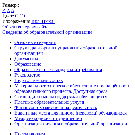
Размер::
A
A
A
Цвет:
C
C
C
Изображения
Вкл.
Выкл.
Обычная версия сайта
Сведения об образовательной организации
Основные сведения
Структура и органы управления образовательной
организацией
Документы
Образование
Образовательные стандарты и требования
Руководство
Педагогический состав
Материально-техническое обеспечение и оснащённость
образовательного процесса. Доступная среда
Стипендии и меры поддержки обучающихся
Платные образовательные услуги
Финансово-хозяйственная деятельность
Вакантные места для приема (перевода) обучающихся
Международное сотрудничество
Организация питания в образовательной организации
Поступающим