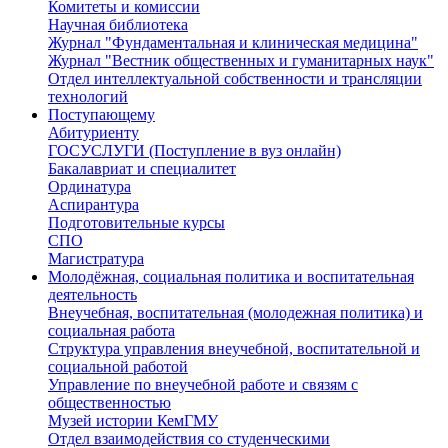
Комитеты и комиссии
Научная библиотека
Журнал "Фундаментальная и клиническая медицина"
Журнал "Вестник общественных и гуманитарных наук"
Отдел интеллектуальной собственности и трансляции
технологий
Поступающему
Абитуриенту
ГОСУСЛУГИ (Поступление в вуз онлайн)
Бакалавриат и специалитет
Ординатура
Аспирантура
Подготовительные курсы
СПО
Магистратура
Молодёжная, социальная политика и воспитательная
деятельность
Внеучебная, воспитательная (молодежная политика) и
социальная работа
Структура управления внеучебной, воспитательной и
социальной работой
Управление по внеучебной работе и связям с
общественностью
Музей истории КемГМУ
Отдел взаимодействия со студенческими