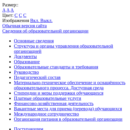
Размер::
A
A
A
Цвет:
C
C
C
Изображения
Вкл.
Выкл.
Обычная версия сайта
Сведения об образовательной организации
Основные сведения
Структура и органы управления образовательной
организацией
Документы
Образование
Образовательные стандарты и требования
Руководство
Педагогический состав
Материально-техническое обеспечение и оснащённость
образовательного процесса. Доступная среда
Стипендии и меры поддержки обучающихся
Платные образовательные услуги
Финансово-хозяйственная деятельность
Вакантные места для приема (перевода) обучающихся
Международное сотрудничество
Организация питания в образовательной организации
Поступающим