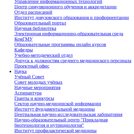
Управление информационных технологий
Центр симуляционного обучения и аккредитации
Отдел расписаний
Институт довузовского образования и профориентации
Образовательный портал
Научная библиотека
Электронная информационно-образовательная среда
КемГМУ
Образовательные программы онлайн курсов
Кафедры
Учебно-методический отдел
Допуск к должностям среднего медицинского персонала
Проектный офис
Наука
Учёный Cовет
Совет молодых учёных
Научные мероприятия
Аспирантура
Гранты и конкурсы
Сектор научно-медицинской информации
Институт фундаментальной медицины
Центральная научно-исследовательская лаборатория
Научно-образовательный центр "Прикладная
биотехнология и нутрициология"
Институт профилактической медицины