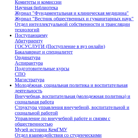
Комитеты и комиссии
Научная библиотека
Журнал "Фундаментальная и клиническая медицина"
Журнал "Вестник общественных и гуманитарных наук"
Отдел интеллектуальной собственности и трансляции
технологий
Поступающему
Абитуриенту
ГОСУСЛУГИ (Поступление в вуз онлайн)
Бакалавриат и специалитет
Ординатура
Аспирантура
Подготовительные курсы
СПО
Магистратура
Молодёжная, социальная политика и воспитательная
деятельность
Внеучебная, воспитательная (молодежная политика) и
социальная работа
Структура управления внеучебной, воспитательной и
социальной работой
Управление по внеучебной работе и связям с
общественностью
Музей истории КемГМУ
Отдел взаимодействия со студенческими