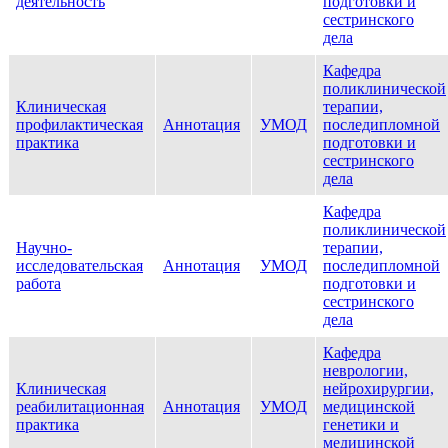
деятельность
подготовки и
сестринского
дела
Кафедра
поликлинической
Клиническая
терапии,
профилактическая
Аннотация
УМОД
последипломной
практика
подготовки и
сестринского
дела
Кафедра
поликлинической
Научно-
терапии,
исследовательская
Аннотация
УМОД
последипломной
работа
подготовки и
сестринского
дела
Кафедра
неврологии,
Клиническая
нейрохирургии,
реабилитационная
Аннотация
УМОД
медицинской
практика
генетики и
медицинской