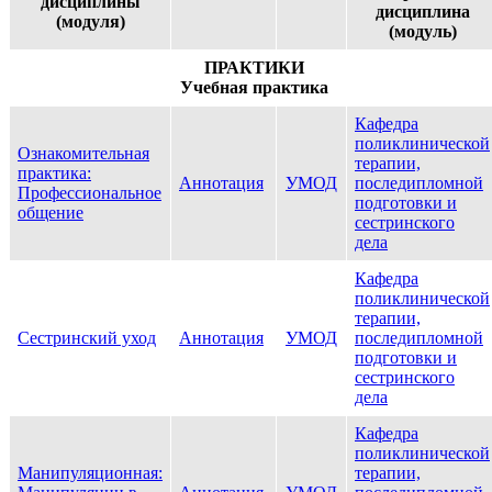
дисциплины
дисциплина
(модуля)
(модуль)
ПРАКТИКИ
Учебная практика
Кафедра
поликлинической
Ознакомительная
терапии,
практика:
Аннотация
УМОД
последипломной
Профессиональное
подготовки и
общение
сестринского
дела
Кафедра
поликлинической
терапии,
Сестринский уход
Аннотация
УМОД
последипломной
подготовки и
сестринского
дела
Кафедра
поликлинической
Манипуляционная:
терапии,