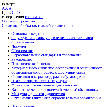
Размер::
A
A
A
Цвет:
C
C
C
Изображения
Вкл.
Выкл.
Обычная версия сайта
Сведения об образовательной организации
Основные сведения
Структура и органы управления образовательной
организацией
Документы
Образование
Образовательные стандарты и требования
Руководство
Педагогический состав
Материально-техническое обеспечение и оснащённость
образовательного процесса. Доступная среда
Стипендии и меры поддержки обучающихся
Платные образовательные услуги
Финансово-хозяйственная деятельность
Вакантные места для приема (перевода) обучающихся
Международное сотрудничество
Организация питания в образовательной организации
Поступающим