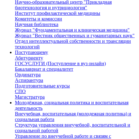
Научно-образовательный центр "Прикладная
биотехнология и нутрициология"
Институт профилактической медицины
Комитеты и комиссии
Научная библиотека
Журнал "Фундаментальная и клиническая медицина"
Журнал "Вестник общественных и гуманитарных наук"
Отдел интеллектуальной собственности и трансляции
технологий
Поступающему
Абитуриенту
ГОСУСЛУГИ (Поступление в вуз онлайн)
Бакалавриат и специалитет
Ординатура
Аспирантура
Подготовительные курсы
СПО
Магистратура
Молодёжная, социальная политика и воспитательная
деятельность
Внеучебная, воспитательная (молодежная политика) и
социальная работа
Структура управления внеучебной, воспитательной и
социальной работой
Управление по внеучебной работе и связям с