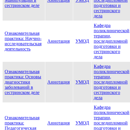
Манипуляции в
Аннотация
УМОД
последипломной
сестринском деле
подготовки и
сестринского
дела
Кафедра
поликлинической
Ознакомительная
терапии,
практика: Научно-
Аннотация
УМОД
последипломной
исследовательская
подготовки и
деятельность
сестринского
дела
Кафедра
Ознакомительная
поликлинической
практика: Основы
терапии,
диагностики
Аннотация
УМОД
последипломной
заболеваний в
подготовки и
сестринском деле
сестринского
дела
Кафедра
поликлинической
Ознакомительная
терапии,
практика:
Аннотация
УМОД
последипломной
Педагогическая
подготовки и