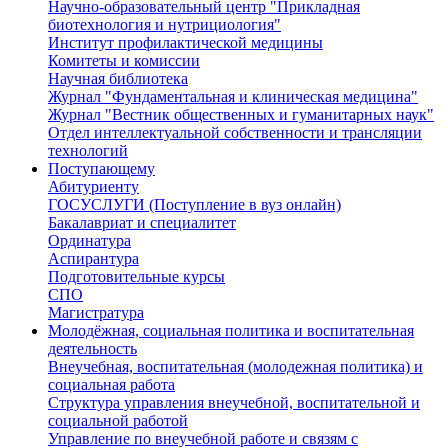
Научно-образовательный центр "Прикладная
биотехнология и нутрициология"
Институт профилактической медицины
Комитеты и комиссии
Научная библиотека
Журнал "Фундаментальная и клиническая медицина"
Журнал "Вестник общественных и гуманитарных наук"
Отдел интеллектуальной собственности и трансляции
технологий
Поступающему
Абитуриенту
ГОСУСЛУГИ (Поступление в вуз онлайн)
Бакалавриат и специалитет
Ординатура
Аспирантура
Подготовительные курсы
СПО
Магистратура
Молодёжная, социальная политика и воспитательная
деятельность
Внеучебная, воспитательная (молодежная политика) и
социальная работа
Структура управления внеучебной, воспитательной и
социальной работой
Управление по внеучебной работе и связям с