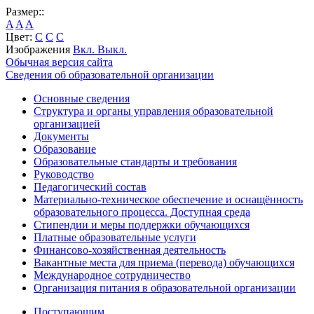
Размер::
A
A
A
Цвет:
C
C
C
Изображения
Вкл.
Выкл.
Обычная версия сайта
Сведения об образовательной организации
Основные сведения
Структура и органы управления образовательной
организацией
Документы
Образование
Образовательные стандарты и требования
Руководство
Педагогический состав
Материально-техническое обеспечение и оснащённость
образовательного процесса. Доступная среда
Стипендии и меры поддержки обучающихся
Платные образовательные услуги
Финансово-хозяйственная деятельность
Вакантные места для приема (перевода) обучающихся
Международное сотрудничество
Организация питания в образовательной организации
Поступающим