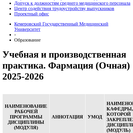
Допуск к должностям среднего медицинского персонала
Центр содействия трудоустройству выпускников
Проектный офис
Кемеровский Государственный Медицинский
Университет
›
Образование
Учебная и производственная
практика. Фармация (Очная)
2025-2026
НАИМЕНО
НАИМЕНОВАНИЕ
КАФЕДРЫ,
РАБОЧЕЙ
КОТОРОЙ
ПРОГРАММЫ
АННОТАЦИЯ
УМОД
ЗАКРЕПЛ
ДИСЦИПЛИНЫ
ДИСЦИПЛ
(МОДУЛЯ)
(МОДУЛЬ)