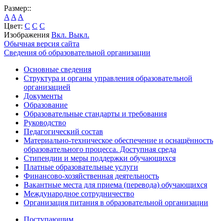
Размер::
A
A
A
Цвет:
C
C
C
Изображения
Вкл.
Выкл.
Обычная версия сайта
Сведения об образовательной организации
Основные сведения
Структура и органы управления образовательной
организацией
Документы
Образование
Образовательные стандарты и требования
Руководство
Педагогический состав
Материально-техническое обеспечение и оснащённость
образовательного процесса. Доступная среда
Стипендии и меры поддержки обучающихся
Платные образовательные услуги
Финансово-хозяйственная деятельность
Вакантные места для приема (перевода) обучающихся
Международное сотрудничество
Организация питания в образовательной организации
Поступающим