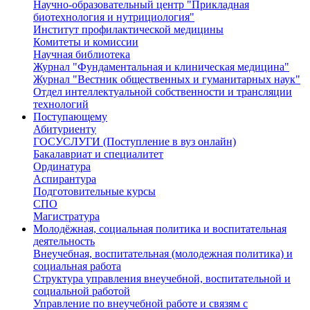
Научно-образовательный центр "Прикладная
биотехнология и нутрициология"
Институт профилактической медицины
Комитеты и комиссии
Научная библиотека
Журнал "Фундаментальная и клиническая медицина"
Журнал "Вестник общественных и гуманитарных наук"
Отдел интеллектуальной собственности и трансляции
технологий
Поступающему
Абитуриенту
ГОСУСЛУГИ (Поступление в вуз онлайн)
Бакалавриат и специалитет
Ординатура
Аспирантура
Подготовительные курсы
СПО
Магистратура
Молодёжная, социальная политика и воспитательная
деятельность
Внеучебная, воспитательная (молодежная политика) и
социальная работа
Структура управления внеучебной, воспитательной и
социальной работой
Управление по внеучебной работе и связям с