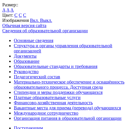
Размер::
A
A
A
Цвет:
C
C
C
Изображения
Вкл.
Выкл.
Обычная версия сайта
Сведения об образовательной организации
Основные сведения
Структура и органы управления образовательной
организацией
Документы
Образование
Образовательные стандарты и требования
Руководство
Педагогический состав
Материально-техническое обеспечение и оснащённость
образовательного процесса. Доступная среда
Стипендии и меры поддержки обучающихся
Платные образовательные услуги
Финансово-хозяйственная деятельность
Вакантные места для приема (перевода) обучающихся
Международное сотрудничество
Организация питания в образовательной организации
Поступающим