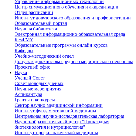
Управление информационных технологий
Центр симуляционного обучения и аккредитации
Отдел расписаний
Институт довузовского образования и профориентации
Образовательный портал
Научная библиотека
Электронная информационно-образовательная среда
КемГМУ
Образовательные программы онлайн курсов
Кафедры
Учебно-методический отдел
Допуск к должностям среднего медицинского персонала
Проектный офис
Наука
Учёный Cовет
Совет молодых учёных
Научные мероприятия
Аспирантура
Гранты и конкурсы
Сектор научно-медицинской информации
Институт фундаментальной медицины
Центральная научно-исследовательская лаборатория
Научно-образовательный центр "Прикладная
биотехнология и нутрициология"
Институт профилактической медицины