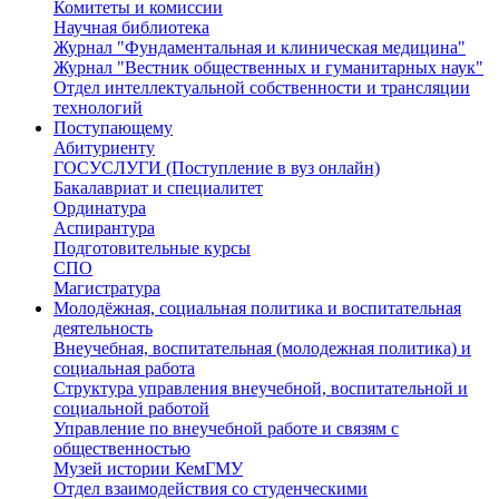
Комитеты и комиссии
Научная библиотека
Журнал "Фундаментальная и клиническая медицина"
Журнал "Вестник общественных и гуманитарных наук"
Отдел интеллектуальной собственности и трансляции
технологий
Поступающему
Абитуриенту
ГОСУСЛУГИ (Поступление в вуз онлайн)
Бакалавриат и специалитет
Ординатура
Аспирантура
Подготовительные курсы
СПО
Магистратура
Молодёжная, социальная политика и воспитательная
деятельность
Внеучебная, воспитательная (молодежная политика) и
социальная работа
Структура управления внеучебной, воспитательной и
социальной работой
Управление по внеучебной работе и связям с
общественностью
Музей истории КемГМУ
Отдел взаимодействия со студенческими