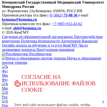
Кемеровский Государственный Медицинский Университет
Минздрава России
ул. Ворошилова 22а,
Кемерово, 650056, РОССИЯ
Приемная ректора
тел./факс:
8 (3842)
73-48-56
e-mail:
kemsma@kemsma.ru
Приемная комиссия
тел./факс:
+7 (905) 912-43-62
e-mail:
abit@kemsma.ru
© 2026 КемГМУ
Сведения об образовательной организации
Противодействие
коррупции
Политика безопасности
Антитеррор
Вакансии
Онлайн оплата за обучение и услуги КемГМУ
Часто
задаваемые вопросы
Виртуальная приемная
Рособрнадзор
Наука и образование
против террора
Министерство науки и высшего образования Российской
СОГЛАСИЕ НА
Федерации
ИСПОЛЬЗОВАНИЕ ФАЙЛОВ
Министерство просвещения Российской Федерации
COOKIE
НЦПТИ.РФ
Роспотребнадзор
Этот веб-сайт использует файлы cookie, чтобы
Научно-образовательный центр мирового уровня «Кузбасс»