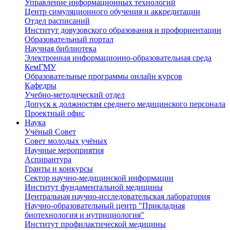
Управление информационных технологий
Центр симуляционного обучения и аккредитации
Отдел расписаний
Институт довузовского образования и профориентации
Образовательный портал
Научная библиотека
Электронная информационно-образовательная среда
КемГМУ
Образовательные программы онлайн курсов
Кафедры
Учебно-методический отдел
Допуск к должностям среднего медицинского персонала
Проектный офис
Наука
Учёный Cовет
Совет молодых учёных
Научные мероприятия
Аспирантура
Гранты и конкурсы
Сектор научно-медицинской информации
Институт фундаментальной медицины
Центральная научно-исследовательская лаборатория
Научно-образовательный центр "Прикладная
биотехнология и нутрициология"
Институт профилактической медицины