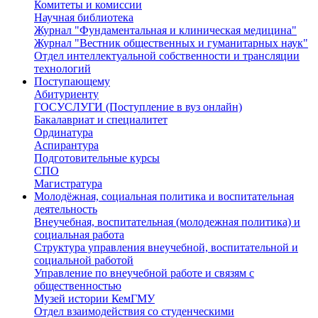
Комитеты и комиссии
Научная библиотека
Журнал "Фундаментальная и клиническая медицина"
Журнал "Вестник общественных и гуманитарных наук"
Отдел интеллектуальной собственности и трансляции
технологий
Поступающему
Абитуриенту
ГОСУСЛУГИ (Поступление в вуз онлайн)
Бакалавриат и специалитет
Ординатура
Аспирантура
Подготовительные курсы
СПО
Магистратура
Молодёжная, социальная политика и воспитательная
деятельность
Внеучебная, воспитательная (молодежная политика) и
социальная работа
Структура управления внеучебной, воспитательной и
социальной работой
Управление по внеучебной работе и связям с
общественностью
Музей истории КемГМУ
Отдел взаимодействия со студенческими