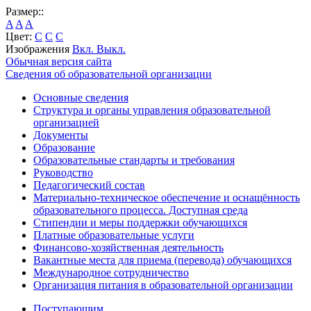
Размер::
A
A
A
Цвет:
C
C
C
Изображения
Вкл.
Выкл.
Обычная версия сайта
Сведения об образовательной организации
Основные сведения
Структура и органы управления образовательной
организацией
Документы
Образование
Образовательные стандарты и требования
Руководство
Педагогический состав
Материально-техническое обеспечение и оснащённость
образовательного процесса. Доступная среда
Стипендии и меры поддержки обучающихся
Платные образовательные услуги
Финансово-хозяйственная деятельность
Вакантные места для приема (перевода) обучающихся
Международное сотрудничество
Организация питания в образовательной организации
Поступающим