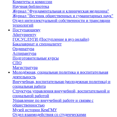
Комитеты и комиссии
Научная библиотека
Журнал "Фундаментальная и клиническая медицина"
Журнал "Вестник общественных и гуманитарных наук"
Отдел интеллектуальной собственности и трансляции
технологий
Поступающему
Абитуриенту
ГОСУСЛУГИ (Поступление в вуз онлайн)
Бакалавриат и специалитет
Ординатура
Аспирантура
Подготовительные курсы
СПО
Магистратура
Молодёжная, социальная политика и воспитательная
деятельность
Внеучебная, воспитательная (молодежная политика) и
социальная работа
Структура управления внеучебной, воспитательной и
социальной работой
Управление по внеучебной работе и связям с
общественностью
Музей истории КемГМУ
Отдел взаимодействия со студенческими