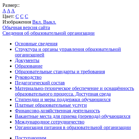
Размер::
A
A
A
Цвет:
C
C
C
Изображения
Вкл.
Выкл.
Обычная версия сайта
Сведения об образовательной организации
Основные сведения
Структура и органы управления образовательной
организацией
Документы
Образование
Образовательные стандарты и требования
Руководство
Педагогический состав
Материально-техническое обеспечение и оснащённость
образовательного процесса. Доступная среда
Стипендии и меры поддержки обучающихся
Платные образовательные услуги
Финансово-хозяйственная деятельность
Вакантные места для приема (перевода) обучающихся
Международное сотрудничество
Организация питания в образовательной организации
Поступающим