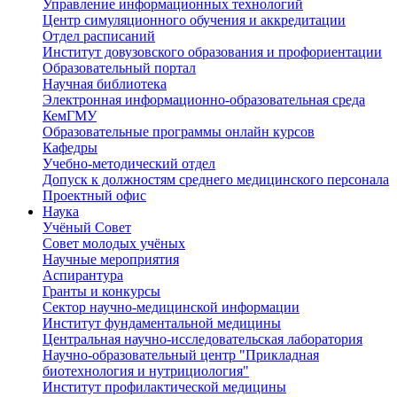
Управление информационных технологий
Центр симуляционного обучения и аккредитации
Отдел расписаний
Институт довузовского образования и профориентации
Образовательный портал
Научная библиотека
Электронная информационно-образовательная среда
КемГМУ
Образовательные программы онлайн курсов
Кафедры
Учебно-методический отдел
Допуск к должностям среднего медицинского персонала
Проектный офис
Наука
Учёный Cовет
Совет молодых учёных
Научные мероприятия
Аспирантура
Гранты и конкурсы
Сектор научно-медицинской информации
Институт фундаментальной медицины
Центральная научно-исследовательская лаборатория
Научно-образовательный центр "Прикладная
биотехнология и нутрициология"
Институт профилактической медицины