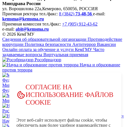
Минздрава России
ул. Ворошилова 22а,
Кемерово, 650056, РОССИЯ
Приемная ректора
тел./факс:
8 (3842)
73-48-56
e-mail:
kemsma@kemsma.ru
Приемная комиссия
тел./факс:
+7 (905) 912-43-62
e-mail:
abit@kemsma.ru
© 2026 КемГМУ
Сведения об образовательной организации
Противодействие
коррупции
Политика безопасности
Антитеррор
Вакансии
Онлайн оплата за обучение и услуги КемГМУ
Часто
задаваемые вопросы
Виртуальная приемная
Рособрнадзор
Наука и образование
против террора
Министерство науки и высшего образования Российской
СОГЛАСИЕ НА
Федерации
ИСПОЛЬЗОВАНИЕ ФАЙЛОВ
Министерство просвещения Российской Федерации
COOKIE
НЦПТИ.РФ
Роспотребнадзор
Этот веб-сайт использует файлы cookie, чтобы
Научно-образовательный центр мирового уровня «Кузбасс»
обеспечить вам более удобное взаимодействие с
MAX - КемГМУ
VK -