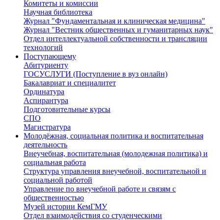
Комитеты и комиссии
Научная библиотека
Журнал "Фундаментальная и клиническая медицина"
Журнал "Вестник общественных и гуманитарных наук"
Отдел интеллектуальной собственности и трансляции
технологий
Поступающему
Абитуриенту
ГОСУСЛУГИ (Поступление в вуз онлайн)
Бакалавриат и специалитет
Ординатура
Аспирантура
Подготовительные курсы
СПО
Магистратура
Молодёжная, социальная политика и воспитательная
деятельность
Внеучебная, воспитательная (молодежная политика) и
социальная работа
Структура управления внеучебной, воспитательной и
социальной работой
Управление по внеучебной работе и связям с
общественностью
Музей истории КемГМУ
Отдел взаимодействия со студенческими