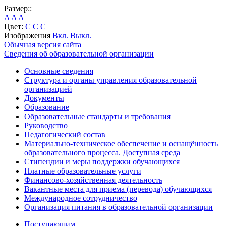
Размер::
A
A
A
Цвет:
C
C
C
Изображения
Вкл.
Выкл.
Обычная версия сайта
Сведения об образовательной организации
Основные сведения
Структура и органы управления образовательной
организацией
Документы
Образование
Образовательные стандарты и требования
Руководство
Педагогический состав
Материально-техническое обеспечение и оснащённость
образовательного процесса. Доступная среда
Стипендии и меры поддержки обучающихся
Платные образовательные услуги
Финансово-хозяйственная деятельность
Вакантные места для приема (перевода) обучающихся
Международное сотрудничество
Организация питания в образовательной организации
Поступающим