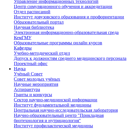
Управление информационных технологий
Центр симуляционного обучения и аккредитации
Отдел расписаний
Институт довузовского образования и профориентации
Образовательный портал
Научная библиотека
Электронная информационно-образовательная среда
КемГМУ
Образовательные программы онлайн курсов
Кафедры
Учебно-методический отдел
Допуск к должностям среднего медицинского персонала
Проектный офис
Наука
Учёный Cовет
Совет молодых учёных
Научные мероприятия
Аспирантура
Гранты и конкурсы
Сектор научно-медицинской информации
Институт фундаментальной медицины
Центральная научно-исследовательская лаборатория
Научно-образовательный центр "Прикладная
биотехнология и нутрициология"
Институт профилактической медицины