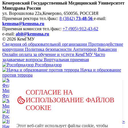
Кемеровский Государственный Медицинский Университет
Минздрава России
ул. Ворошилова 22а,
Кемерово, 650056, РОССИЯ
Приемная ректора
тел./факс:
8 (3842)
73-48-56
e-mail:
kemsma@kemsma.ru
Приемная комиссия
тел./факс:
+7 (905) 912-43-62
e-mail:
abit@kemsma.ru
© 2026 КемГМУ
Сведения об образовательной организации
Противодействие
коррупции
Политика безопасности
Антитеррор
Вакансии
Онлайн оплата за обучение и услуги КемГМУ
Часто
задаваемые вопросы
Виртуальная приемная
Рособрнадзор
Наука и образование
против террора
Министерство науки и высшего образования Российской
СОГЛАСИЕ НА
Федерации
ИСПОЛЬЗОВАНИЕ ФАЙЛОВ
Министерство просвещения Российской Федерации
COOKIE
НЦПТИ.РФ
Роспотребнадзор
Этот веб-сайт использует файлы cookie, чтобы
Научно-образовательный центр мирового уровня «Кузбасс»