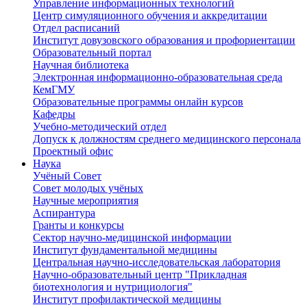
Управление информационных технологий
Центр симуляционного обучения и аккредитации
Отдел расписаний
Институт довузовского образования и профориентации
Образовательный портал
Научная библиотека
Электронная информационно-образовательная среда
КемГМУ
Образовательные программы онлайн курсов
Кафедры
Учебно-методический отдел
Допуск к должностям среднего медицинского персонала
Проектный офис
Наука
Учёный Cовет
Совет молодых учёных
Научные мероприятия
Аспирантура
Гранты и конкурсы
Сектор научно-медицинской информации
Институт фундаментальной медицины
Центральная научно-исследовательская лаборатория
Научно-образовательный центр "Прикладная
биотехнология и нутрициология"
Институт профилактической медицины