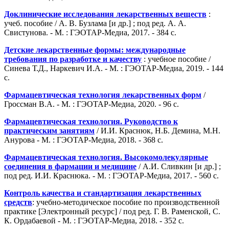
Доклинические исследования лекарственных веществ
:
учеб. пособие / А. В. Бузлама [и др.] ; под ред. А. А.
Свистунова. - М. : ГЭОТАР-Медиа, 2017. - 384 с.
Детские лекарственные формы: международные
требования по разработке и качеству
: учебное пособие /
Синева Т.Д., Наркевич И.А. - М. : ГЭОТАР-Медиа, 2019. - 144
с.
Фармацевтическая технология лекарственных форм
/
Гроссман В.А. - М. : ГЭОТАР-Медиа, 2020. - 96 с.
Фармацевтическая технология. Руководство к
практическим занятиям
/ И.И. Краснюк, Н.Б. Демина, М.Н.
Анурова - М. : ГЭОТАР-Медиа, 2018. - 368 с.
Фармацевтическая технология. Высокомолекулярные
соединения в фармации и медицине
/ А.И. Сливкин [и др.] ;
под ред. И.И. Краснюка. - М. : ГЭОТАР-Медиа, 2017. - 560 с.
Контроль качества и стандартизация лекарственных
средств
: учебно-методическое пособие по производственной
практике [Электронный ресурс] / под ред. Г. В. Раменской, С.
К. Ордабаевой - М. : ГЭОТАР-Медиа, 2018. - 352 с.