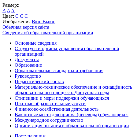
Размер::
A
A
A
Цвет:
C
C
C
Изображения
Вкл.
Выкл.
Обычная версия сайта
Сведения об образовательной организации
Основные сведения
Структура и органы управления образовательной
организацией
Документы
Образование
Образовательные стандарты и требования
Руководство
Педагогический состав
Материально-техническое обеспечение и оснащённость
образовательного процесса. Доступная среда
Стипендии и меры поддержки обучающихся
Платные образовательные услуги
Финансово-хозяйственная деятельность
Вакантные места для приема (перевода) обучающихся
Международное сотрудничество
Организация питания в образовательной организации
Поступающим