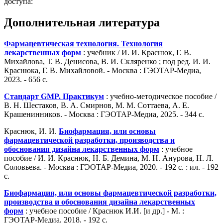
доступа:
Дополнительная литература
Фармацевтическая технология. Технология
лекарственных форм
: учебник / И. И. Краснюк, Г. В.
Михайлова, Т. В. Денисова, В. И. Скляренко ; под ред. И. И.
Краснюка, Г. В. Михайловой. - Москва : ГЭОТАР-Медиа,
2023. - 656 с.
Стандарт GMP. Практикум
: учебно-методическое пособие /
В. Н. Шестаков, В. А. Смирнов, М. М. Соттаева, А. Е.
Крашенинников. - Москва : ГЭОТАР-Медиа, 2025. - 344 с.
Краснюк, И. И.
Биофармация, или основы
фармацевтической разработки, производства и
обоснования дизайна лекарственных форм
: учебное
пособие / И. И. Краснюк, Н. Б. Демина, М. Н. Анурова, Н. Л.
Соловьева. - Москва : ГЭОТАР-Медиа, 2020. - 192 с. : ил. - 192
с.
Биофармация, или основы фармацевтической разработки,
производства и обоснования дизайна лекарственных
форм
: учебное пособие / Краснюк И.И. [и др.] - М. :
ГЭОТАР-Медиа, 2018. - 192 с.