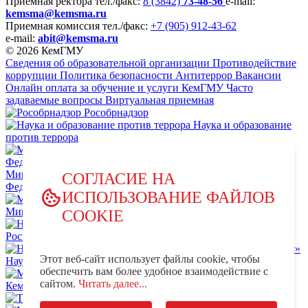
Приемная ректора
тел./факс:
8 (3842)
73-48-56
e-mail:
kemsma@kemsma.ru
Приемная комиссия
тел./факс:
+7 (905) 912-43-62
e-mail:
abit@kemsma.ru
© 2026 КемГМУ
Сведения об образовательной организации
Противодействие
коррупции
Политика безопасности
Антитеррор
Вакансии
Онлайн оплата за обучение и услуги КемГМУ
Часто
задаваемые вопросы
Виртуальная приемная
Рособрнадзор
Наука и образование
против террора
Министерство науки и высшего образования Российской
СОГЛАСИЕ НА
Федерации
ИСПОЛЬЗОВАНИЕ ФАЙЛОВ
Министерство просвещения Российской Федерации
COOKIE
НЦПТИ.РФ
Роспотребнадзор
Этот веб-сайт использует файлы cookie, чтобы
Научно-образовательный центр мирового уровня «Кузбасс»
обеспечить вам более удобное взаимодействие с
MAX - КемГМУ
VK -
сайтом.
Читать далее...
КемГМУ
OK - КемГМУ
Телеграм-канал КемГМУ