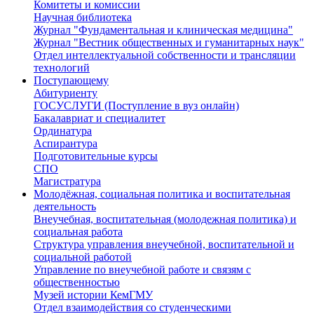
Комитеты и комиссии
Научная библиотека
Журнал "Фундаментальная и клиническая медицина"
Журнал "Вестник общественных и гуманитарных наук"
Отдел интеллектуальной собственности и трансляции
технологий
Поступающему
Абитуриенту
ГОСУСЛУГИ (Поступление в вуз онлайн)
Бакалавриат и специалитет
Ординатура
Аспирантура
Подготовительные курсы
СПО
Магистратура
Молодёжная, социальная политика и воспитательная
деятельность
Внеучебная, воспитательная (молодежная политика) и
социальная работа
Структура управления внеучебной, воспитательной и
социальной работой
Управление по внеучебной работе и связям с
общественностью
Музей истории КемГМУ
Отдел взаимодействия со студенческими