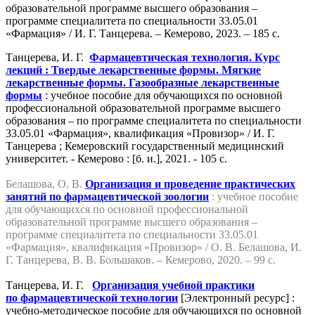
образовательной программе высшего образования –
программе специалитета по специальности 33.05.01
«Фармация» / И. Г. Танцерева. – Кемерово, 2023. – 185 с.
Танцерева, И. Г.
Фармацевтическая технология. Курс
лекций : Твердые лекарственные формы. Мягкие
лекарственные формы. Газообразные лекарственные
формы
: учебное пособие для обучающихся по основной
профессиональной образовательной программе высшего
образования – по программе специалитета по специальности
33.05.01 «Фармация», квалификация «Провизор» / И. Г.
Танцерева ; Кемеровский государственный медицинский
университет. - Кемерово : [б. и.], 2021. - 105 с.
Белашова, О. В.
Организация и проведение практических
занятий по фармацевтической зоологии
: учебное пособие
для обучающихся по основной профессиональной
образовательной программе высшего образования –
программе специалитета по специальности 33.05.01
«Фармация», квалификация «Провизор» / О. В. Белашова, И.
Г. Танцерева, В. В. Большаков. – Кемерово, 2020. – 99 с.
Танцерева, И. Г.
Организация учебной практики
по фармацевтической технологии
[Электронный ресурс] :
учебно-методическое пособие для обучающихся по основной