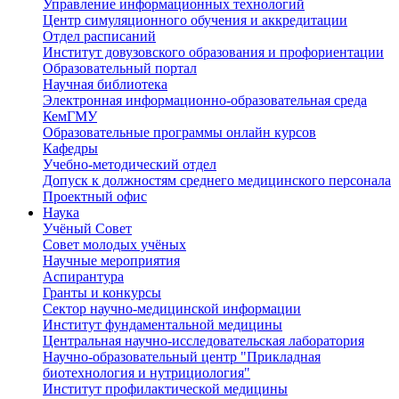
Управление информационных технологий
Центр симуляционного обучения и аккредитации
Отдел расписаний
Институт довузовского образования и профориентации
Образовательный портал
Научная библиотека
Электронная информационно-образовательная среда
КемГМУ
Образовательные программы онлайн курсов
Кафедры
Учебно-методический отдел
Допуск к должностям среднего медицинского персонала
Проектный офис
Наука
Учёный Cовет
Совет молодых учёных
Научные мероприятия
Аспирантура
Гранты и конкурсы
Сектор научно-медицинской информации
Институт фундаментальной медицины
Центральная научно-исследовательская лаборатория
Научно-образовательный центр "Прикладная
биотехнология и нутрициология"
Институт профилактической медицины