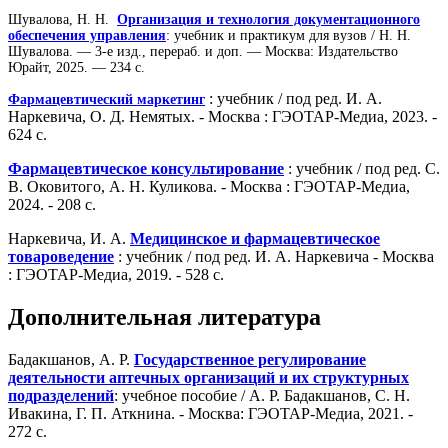
Шувалова, Н. Н.
Организация и технология документационного
обеспечения управления
: учебник и практикум для вузов / Н. Н.
Шувалова. — 3-е изд., перераб. и доп. — Москва: Издательство
Юрайт, 2025. — 234 с.
: учебник / под ред. И. А.
Фармацевтический маркетинг
Наркевича, О. Д. Немятых. - Москва : ГЭОТАР-Медиа, 2023. -
624 с.
Фармацевтическое консультирование
: учебник / под ред. С.
В. Оковитого, А. Н. Куликова. - Москва : ГЭОТАР-Медиа,
2024. - 208 с.
Наркевича, И. А.
Медицинское и фармацевтическое
товароведение
: учебник / под ред. И. А. Наркевича - Москва
: ГЭОТАР-Медиа, 2019. - 528 с.
Дополнительная литература
Бадакшанов, А. Р.
Государственное регулирование
деятельности аптечных организаций и их структурных
подразделений
: учебное пособие / А. Р. Бадакшанов, С. Н.
Ивакина, Г. П. Аткнина. - Москва: ГЭОТАР-Медиа, 2021. -
272 с.