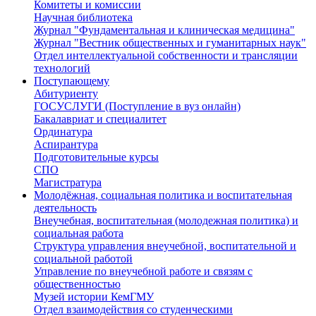
Комитеты и комиссии
Научная библиотека
Журнал "Фундаментальная и клиническая медицина"
Журнал "Вестник общественных и гуманитарных наук"
Отдел интеллектуальной собственности и трансляции
технологий
Поступающему
Абитуриенту
ГОСУСЛУГИ (Поступление в вуз онлайн)
Бакалавриат и специалитет
Ординатура
Аспирантура
Подготовительные курсы
СПО
Магистратура
Молодёжная, социальная политика и воспитательная
деятельность
Внеучебная, воспитательная (молодежная политика) и
социальная работа
Структура управления внеучебной, воспитательной и
социальной работой
Управление по внеучебной работе и связям с
общественностью
Музей истории КемГМУ
Отдел взаимодействия со студенческими