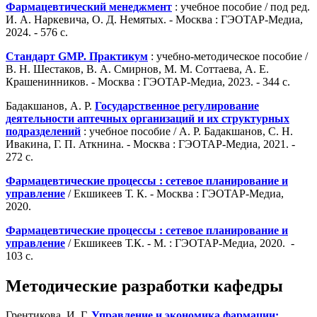
Фармацевтический менеджмент
: учебное пособие / под ред.
И. А. Наркевича, О. Д. Немятых. - Москва : ГЭОТАР-Медиа,
2024. - 576 с.
Стандарт GMP. Практикум
: учебно-методическое пособие /
В. Н. Шестаков, В. А. Смирнов, М. М. Соттаева, А. Е.
Крашенинников. - Москва : ГЭОТАР-Медиа, 2023. - 344 с.
Бадакшанов, А. Р.
Государственное регулирование
деятельности аптечных организаций и их структурных
подразделений
: учебное пособие / А. Р. Бадакшанов, С. Н.
Ивакина, Г. П. Аткнина. - Москва : ГЭОТАР-Медиа, 2021. -
272 с.
Фармацевтические процессы : сетевое планирование и
управление
/ Екшикеев Т. К. - Москва : ГЭОТАР-Медиа,
2020.
Фармацевтические процессы : сетевое планирование и
управление
/ Екшикеев Т.К. - М. : ГЭОТАР-Медиа, 2020. -
103 с.
Методические разработки кафедры
Грентикова, И. Г.
Управление и экономика фармации: