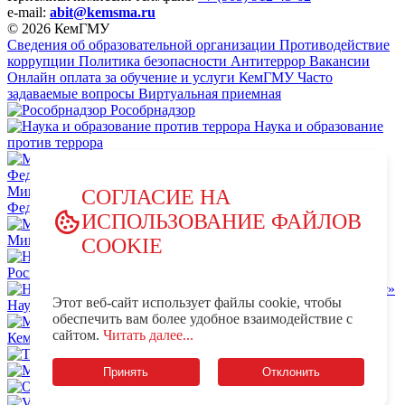
e-mail:
abit@kemsma.ru
© 2026 КемГМУ
Сведения об образовательной организации
Противодействие
коррупции
Политика безопасности
Антитеррор
Вакансии
Онлайн оплата за обучение и услуги КемГМУ
Часто
задаваемые вопросы
Виртуальная приемная
Рособрнадзор
Наука и образование
против террора
Министерство науки и высшего образования Российской
СОГЛАСИЕ НА
Федерации
ИСПОЛЬЗОВАНИЕ ФАЙЛОВ
Министерство просвещения Российской Федерации
COOKIE
НЦПТИ.РФ
Роспотребнадзор
Этот веб-сайт использует файлы cookie, чтобы
Научно-образовательный центр мирового уровня «Кузбасс»
обеспечить вам более удобное взаимодействие с
MAX - КемГМУ
VK -
сайтом.
Читать далее...
КемГМУ
OK - КемГМУ
Телеграм-канал КемГМУ
Минздрав России
Принять
Отклонить
OK - Минздрав России
VK - Минздрав России