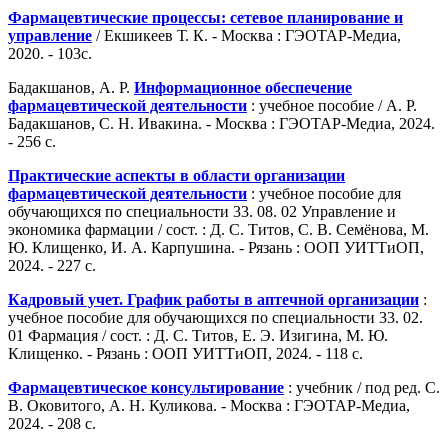
Фармацевтические процессы: сетевое планирование и
управление
/ Екшикеев Т. К. - Москва : ГЭОТАР-Медиа,
2020. - 103с.
Бадакшанов, А. Р.
Информационное обеспечение
фармацевтической деятельности
: учебное пособие / А. Р.
Бадакшанов, С. Н. Ивакина. - Москва : ГЭОТАР-Медиа, 2024.
- 256 с.
Практические аспекты в области организации
фармацевтической деятельности
: учебное пособие для
обучающихся по специальности 33. 08. 02 Управление и
экономика фармации / сост. : Д. С. Титов, С. В. Семёнова, М.
Ю. Клищенко, И. А. Карпушина. - Рязань : ООП УИТТиОП,
2024. - 227 с.
Кадровый учет. График работы в аптечной организации
:
учебное пособие для обучающихся по специальности 33. 02.
01 Фармация / сост. : Д. С. Титов, Е. Э. Изигина, М. Ю.
Клищенко. - Рязань : ООП УИТТиОП, 2024. - 118 с.
Фармацевтическое консультирование
: учебник / под ред. С.
В. Оковитого, А. Н. Куликова. - Москва : ГЭОТАР-Медиа,
2024. - 208 с.