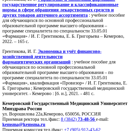
государственное регулирование и классификационные
нормы в сфере обращения лекарственных средств и
других товаров аптечного ассортимента
: учебное пособие
для обучающихся по основной профессиональной
образовательной программе высшего образования –
программе специалитета по специальности 33.05.01
«Фармация» / И. Г. Грентикова, Е. Б. Григорьева – Кемерово,
2022. – 165 с.
Грентикова, И. Г.
Экономика и учёт финансово-
хозяйственной деятельности
фармацевтических организаций
: учебное пособие для
обучающихся по основной профессиональной
образовательной программе высшего образования – по
программе специалитета по специальности 33.05.01
«Фармация», квалификация «Провизор» / И. Г. Грентикова, Е.
Б. Григорьева ; Кемеровский государственный медицинский
университет. - Кемерово : [б. и.], 2021. - 481 с.
Кемеровский Государственный Медицинский Университет
Минздрава России
ул. Ворошилова 22а,
Кемерово, 650056, РОССИЯ
Приемная ректора
тел./факс:
8 (3842)
73-48-56
e-mail:
kemsma@kemsma.ru
Приемная комиссия
тел./факс:
+7 (905) 912-43-62