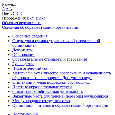
Размер::
A
A
A
Цвет:
C
C
C
Изображения
Вкл.
Выкл.
Обычная версия сайта
Сведения об образовательной организации
Основные сведения
Структура и органы управления образовательной
организацией
Документы
Образование
Образовательные стандарты и требования
Руководство
Педагогический состав
Материально-техническое обеспечение и оснащённость
образовательного процесса. Доступная среда
Стипендии и меры поддержки обучающихся
Платные образовательные услуги
Финансово-хозяйственная деятельность
Вакантные места для приема (перевода) обучающихся
Международное сотрудничество
Организация питания в образовательной организации
Поступающим