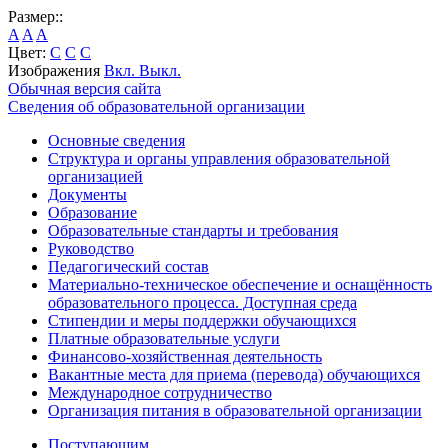
Размер::
A
A
A
Цвет:
C
C
C
Изображения
Вкл.
Выкл.
Обычная версия сайта
Сведения об образовательной организации
Основные сведения
Структура и органы управления образовательной
организацией
Документы
Образование
Образовательные стандарты и требования
Руководство
Педагогический состав
Материально-техническое обеспечение и оснащённость
образовательного процесса. Доступная среда
Стипендии и меры поддержки обучающихся
Платные образовательные услуги
Финансово-хозяйственная деятельность
Вакантные места для приема (перевода) обучающихся
Международное сотрудничество
Организация питания в образовательной организации
Поступающим