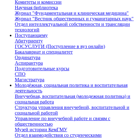
Комитеты и комиссии
Научная библиотека
Журнал "Фундаментальная и клиническая медицина"
Журнал "Вестник общественных и гуманитарных наук"
Отдел интеллектуальной собственности и трансляции
технологий
Поступающему
Абитуриенту
ГОСУСЛУГИ (Поступление в вуз онлайн)
Бакалавриат и специалитет
Ординатура
Аспирантура
Подготовительные курсы
СПО
Магистратура
Молодёжная, социальная политика и воспитательная
деятельность
Внеучебная, воспитательная (молодежная политика) и
социальная работа
Структура управления внеучебной, воспитательной и
социальной работой
Управление по внеучебной работе и связям с
общественностью
Музей истории КемГМУ
Отдел взаимодействия со студенческими