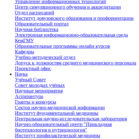
Управление информационных технологий
Центр симуляционного обучения и аккредитации
Отдел расписаний
Институт довузовского образования и профориентации
Образовательный портал
Научная библиотека
Электронная информационно-образовательная среда
КемГМУ
Образовательные программы онлайн курсов
Кафедры
Учебно-методический отдел
Допуск к должностям среднего медицинского персонала
Проектный офис
Наука
Учёный Cовет
Совет молодых учёных
Научные мероприятия
Аспирантура
Гранты и конкурсы
Сектор научно-медицинской информации
Институт фундаментальной медицины
Центральная научно-исследовательская лаборатория
Научно-образовательный центр "Прикладная
биотехнология и нутрициология"
Институт профилактической медицины