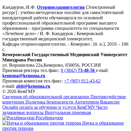
Кандауров, И.Ф.
Оториноларингология
[Электронный
ресурс] : учебно-методическое пособие для самостоятельной
внеаудиторной работы обучающихся по основной
профессиональной образовательной программе высшего
образования – программа специалитета по специальности
«Лечебное дело» / И. Ф. Кандауров ; Кемеровский
государственный медицинский университет,
Кафедра оториноларингологии. - Кемерово : [б. и.], 2019. - 106
с.
Кемеровский Государственный Медицинский Университет
Минздрава России
ул. Ворошилова 22а,
Кемерово, 650056, РОССИЯ
Приемная ректора
тел./факс:
8 (3842)
73-48-56
e-mail:
kemsma@kemsma.ru
Приемная комиссия
тел./факс:
+7 (905) 912-43-62
e-mail:
abit@kemsma.ru
© 2026 КемГМУ
Сведения об образовательной организации
Противодействие
коррупции
Политика безопасности
Антитеррор
Вакансии
Онлайн оплата за обучение и услуги КемГМУ
Часто
задаваемые вопросы
Виртуальная приемная
Рособрнадзор
Наука и образование
против террора