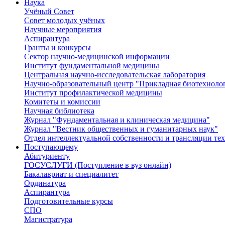
Наука
Учёный Cовет
Совет молодых учёных
Научные мероприятия
Аспирантура
Гранты и конкурсы
Сектор научно-медицинской информации
Институт фундаментальной медицины
Центральная научно-исследовательская лаборатория
Научно-образовательный центр "Прикладная биотехноло
Институт профилактической медицины
Комитеты и комиссии
Научная библиотека
Журнал "Фундаментальная и клиническая медицина"
Журнал "Вестник общественных и гуманитарных наук"
Отдел интеллектуальной собственности и трансляции те
Поступающему
Абитуриенту
ГОСУСЛУГИ (Поступление в вуз онлайн)
Бакалавриат и специалитет
Ординатура
Аспирантура
Подготовительные курсы
СПО
Магистратура