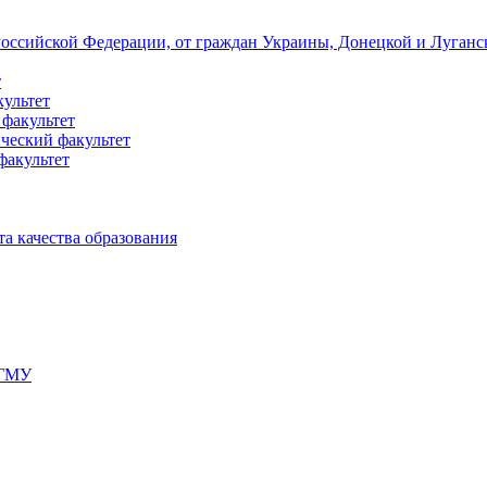
 Российской Федерации, от граждан Украины, Донецкой и Луган
т
культет
 факультет
ческий факультет
факультет
а качества образования
мГМУ