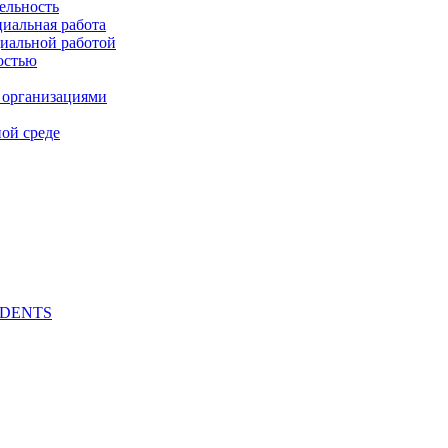
ельность
циальная работа
циальной работой
остью
 организациями
ой среде
UDENTS