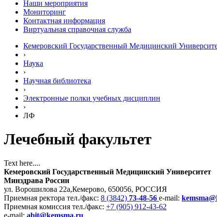
Наши мероприятия
Мониторинг
Контактная информация
Виртуальная справочная служба
Кемеровский Государственный Медицинский Университ
›
Наука
›
Научная библиотека
›
Электронные полки учебных диcциплин
›
ЛФ
Лечебный факультет
Text here....
Кемеровский Государственный Медицинский Университет
Минздрава России
ул. Ворошилова 22а,
Кемерово, 650056, РОССИЯ
Приемная ректора
тел./факс:
8 (3842)
73-48-56
e-mail:
kemsma@
Приемная комиссия
тел./факс:
+7 (905) 912-43-62
e-mail:
abit@kemsma.ru