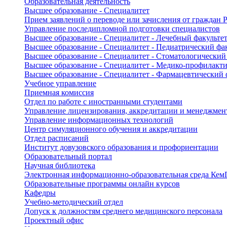
Образовательная деятельность
Высшее образование - Специалитет
Прием заявлений о переводе или зачисления от граждан
Управление последипломной подготовки специалистов
Высшее образование - Специалитет - Лечебный факульте
Высшее образование - Специалитет - Педиатрический фа
Высшее образование - Специалитет - Стоматологический
Высшее образование - Специалитет - Медико-профилакти
Высшее образование - Специалитет - Фармацевтический 
Учебное управление
Приемная комиссия
Отдел по работе с иностранными студентами
Управление лицензирования, аккредитации и менеджмент
Управление информационных технологий
Центр симуляционного обучения и аккредитации
Отдел расписаний
Институт довузовского образования и профориентации
Образовательный портал
Научная библиотека
Электронная информационно-образовательная среда Ке
Образовательные программы онлайн курсов
Кафедры
Учебно-методический отдел
Допуск к должностям среднего медицинского персонала
Проектный офис