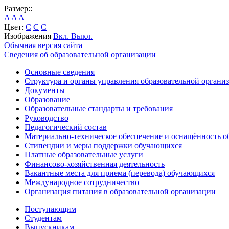
Размер::
A
A
A
Цвет:
C
C
C
Изображения
Вкл.
Выкл.
Обычная версия сайта
Сведения об образовательной организации
Основные сведения
Структура и органы управления образовательной органи
Документы
Образование
Образовательные стандарты и требования
Руководство
Педагогический состав
Материально-техническое обеспечение и оснащённость об
Стипендии и меры поддержки обучающихся
Платные образовательные услуги
Финансово-хозяйственная деятельность
Вакантные места для приема (перевода) обучающихся
Международное сотрудничество
Организация питания в образовательной организации
Поступающим
Студентам
Выпускникам