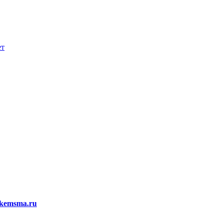
ет
kemsma.ru