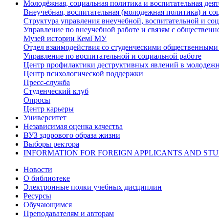
Молодёжная, социальная политика и воспитательная деят
Внеучебная, воспитательная (молодежная политика) и со
Структура управления внеучебной, воспитательной и со
Управление по внеучебной работе и связям с общественн
Музей истории КемГМУ
Отдел взаимодействия со студенческими общественными
Управление по воспитательной и социальной работе
Центр профилактики деструктивных явлений в молодежн
Центр психологической поддержки
Пресс-служба
Студенческий клуб
Опросы
Центр карьеры
Университет
Независимая оценка качества
ВУЗ здорового образа жизни
Выборы ректора
INFORMATION FOR FOREIGN APPLICANTS AND ST
Новости
О библиотеке
Электронные полки учебных дисциплин
Ресурсы
Обучающимся
Преподавателям и авторам