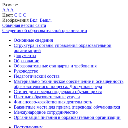
Размер::
A
A
A
Цвет:
C
C
C
Изображения
Вкл.
Выкл.
Обычная версия сайта
Сведения об образовательной организации
Основные сведения
Структура и органы управления образовательной
организацией
Документы
Образование
Образовательные стандарты и требования
Руководство
Педагогический состав
Материально-техническое обеспечение и оснащённость
образовательного процесса. Доступная среда
Стипендии и меры поддержки обучающихся
Платные образовательные услуги
Финансово-хозяйственная деятельность
Вакантные места для приема (перевода) обучающихся
Международное сотрудничество
Организация питания в образовательной организации
Поступающим