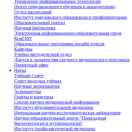
Управление информационных технологий
Центр симуляционного обучения и аккредитации
Отдел расписаний
Институт довузовского образования и профориентации
Образовательный портал
Научная библиотека
Электронная информационно-образовательная среда
КемГМУ
Образовательные программы онлайн курсов
Кафедры
Учебно-методический отдел
Допуск к должностям среднего медицинского персонала
Проектный офис
Наука
Учёный Cовет
Совет молодых учёных
Научные мероприятия
Аспирантура
Гранты и конкурсы
Сектор научно-медицинской информации
Институт фундаментальной медицины
Центральная научно-исследовательская лаборатория
Научно-образовательный центр "Прикладная
биотехнология и нутрициология"
Институт профилактической медицины