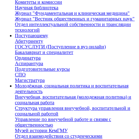
Комитеты и комиссии
Научная библиотека
Журнал "Фундаментальная и клиническая медицина"
Журнал "Вестник общественных и гуманитарных наук"
Отдел интеллектуальной собственности и трансляции
технологий
Поступающему
Абитуриенту
ГОСУСЛУГИ (Поступление в вуз онлайн)
Бакалавриат и специалитет
Ординатура
Аспирантура
Подготовительные курсы
СПО
Магистратура
Молодёжная, социальная политика и воспитательная
деятельность
Внеучебная, воспитательная (молодежная политика) и
социальная работа
Структура управления внеучебной, воспитательной и
социальной работой
Управление по внеучебной работе и связям с
общественностью
Музей истории КемГМУ
Отдел взаимодействия со студенческими