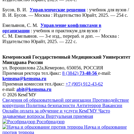
Бусов, В. И.
Управленческие решения
: учебник для вузов /
В. И. Бусов. — Москва : Издательство Юрайт, 2025. — 254 с.
Емельянов, С. М.
Управление конфликтами в
организации
: учебник и практикум для вузов /
С. М. Емельянов. — 3-е изд., перераб. и доп. — Москва :
Издательство Юрайт, 2025. — 222 с.
Кемеровский Государственный Медицинский Университет
Минздрава России
ул. Ворошилова 22а,
Кемерово, 650056, РОССИЯ
Приемная ректора
тел./факс:
8 (3842)
73-48-56
e-mail:
kemsma@kemsma.ru
Приемная комиссия
тел./факс:
+7 (905) 912-43-62
e-mail:
abit@kemsma.ru
© 2026 КемГМУ
Сведения об образовательной организации
Противодействие
коррупции
Политика безопасности
Антитеррор
Вакансии
Онлайн оплата за обучение и услуги КемГМУ
Часто
задаваемые вопросы
Виртуальная приемная
Рособрнадзор
Наука и образование
против террора