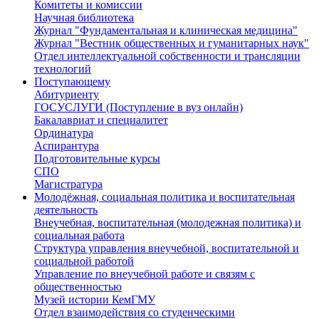
Комитеты и комиссии
Научная библиотека
Журнал "Фундаментальная и клиническая медицина"
Журнал "Вестник общественных и гуманитарных наук"
Отдел интеллектуальной собственности и трансляции
технологий
Поступающему
Абитуриенту
ГОСУСЛУГИ (Поступление в вуз онлайн)
Бакалавриат и специалитет
Ординатура
Аспирантура
Подготовительные курсы
СПО
Магистратура
Молодёжная, социальная политика и воспитательная
деятельность
Внеучебная, воспитательная (молодежная политика) и
социальная работа
Структура управления внеучебной, воспитательной и
социальной работой
Управление по внеучебной работе и связям с
общественностью
Музей истории КемГМУ
Отдел взаимодействия со студенческими