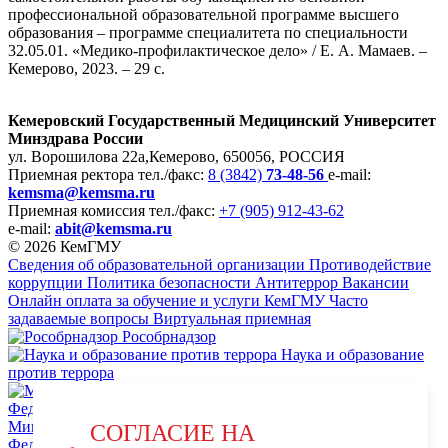
профессиональной образовательной программе высшего
образования – программе специалитета по специальности
32.05.01. «Медико-профилактическое дело» / Е. А. Мамаев. –
Кемерово, 2023. – 29 с.
Кемеровский Государственный Медицинский Университет
Минздрава России
ул. Ворошилова 22а,
Кемерово, 650056, РОССИЯ
Приемная ректора
тел./факс:
8 (3842)
73-48-56
e-mail:
kemsma@kemsma.ru
Приемная комиссия
тел./факс:
+7 (905) 912-43-62
e-mail:
abit@kemsma.ru
© 2026 КемГМУ
Сведения об образовательной организации
Противодействие
коррупции
Политика безопасности
Антитеррор
Вакансии
Онлайн оплата за обучение и услуги КемГМУ
Часто
задаваемые вопросы
Виртуальная приемная
Рособрнадзор
Наука и образование
против террора
Министерство науки и высшего образования Российской
СОГЛАСИЕ НА
Федерации