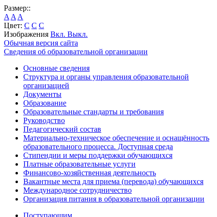
Размер::
A
A
A
Цвет:
C
C
C
Изображения
Вкл.
Выкл.
Обычная версия сайта
Сведения об образовательной организации
Основные сведения
Структура и органы управления образовательной
организацией
Документы
Образование
Образовательные стандарты и требования
Руководство
Педагогический состав
Материально-техническое обеспечение и оснащённость
образовательного процесса. Доступная среда
Стипендии и меры поддержки обучающихся
Платные образовательные услуги
Финансово-хозяйственная деятельность
Вакантные места для приема (перевода) обучающихся
Международное сотрудничество
Организация питания в образовательной организации
Поступающим