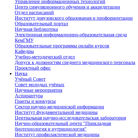
Управление информационных технологий
Центр симуляционного обучения и аккредитации
Отдел расписаний
Институт довузовского образования и профориентации
Образовательный портал
Научная библиотека
Электронная информационно-образовательная среда
КемГМУ
Образовательные программы онлайн курсов
Кафедры
Учебно-методический отдел
Допуск к должностям среднего медицинского персонала
Проектный офис
Наука
Учёный Cовет
Совет молодых учёных
Научные мероприятия
Аспирантура
Гранты и конкурсы
Сектор научно-медицинской информации
Институт фундаментальной медицины
Центральная научно-исследовательская лаборатория
Научно-образовательный центр "Прикладная
биотехнология и нутрициология"
Институт профилактической медицины