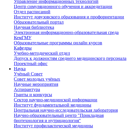
Управление информационных технологий
Центр симуляционного обучения и аккредитации
Отдел расписаний
Институт довузовского образования и профориентации
Образовательный портал
Научная библиотека
Электронная информационно-образовательная среда
КемГМУ
Образовательные программы онлайн курсов
Кафедры
Учебно-методический отдел
Допуск к должностям среднего медицинского персонала
Проектный офис
Наука
Учёный Cовет
Совет молодых учёных
Научные мероприятия
Аспирантура
Гранты и конкурсы
Сектор научно-медицинской информации
Институт фундаментальной медицины
Центральная научно-исследовательская лаборатория
Научно-образовательный центр "Прикладная
биотехнология и нутрициология"
Институт профилактической медицины