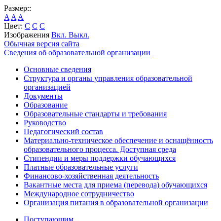
Размер::
A
A
A
Цвет:
C
C
C
Изображения
Вкл.
Выкл.
Обычная версия сайта
Сведения об образовательной организации
Основные сведения
Структура и органы управления образовательной
организацией
Документы
Образование
Образовательные стандарты и требования
Руководство
Педагогический состав
Материально-техническое обеспечение и оснащённость
образовательного процесса. Доступная среда
Стипендии и меры поддержки обучающихся
Платные образовательные услуги
Финансово-хозяйственная деятельность
Вакантные места для приема (перевода) обучающихся
Международное сотрудничество
Организация питания в образовательной организации
Поступающим