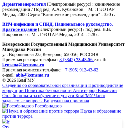
Дерматовенерология
[Электронный ресурс] : клинические
рекомендации / Под ред. А.А. Кубановой. - М. : ГЭОТАР-
Медиа, 2006 Серия "Клинические рекомендации" - 320 с.
ВИЧ-инфекция и СПИД. Национальное руководство.
Краткое издание
[Электронный ресурс] / под ред. В.В.
Покровского - М. : ГЭОТАР-Медиа, 2014. - 528 с.
Кемеровский Государственный Медицинский Университет
Минздрава России
ул. Ворошилова 22а,
Кемерово, 650056, РОССИЯ
Приемная ректора
тел./факс:
8 (3842)
73-48-56
e-mail:
kemsma@kemsma.ru
Приемная комиссия
тел./факс:
+7 (905) 912-43-62
e-mail:
abit@kemsma.ru
© 2026 КемГМУ
Сведения об образовательной организации
Противодействие
коррупции
Политика безопасности
Антитеррор
Вакансии
Онлайн оплата за обучение и услуги КемГМУ
Часто
задаваемые вопросы
Виртуальная приемная
Рособрнадзор
Наука и образование
против террора