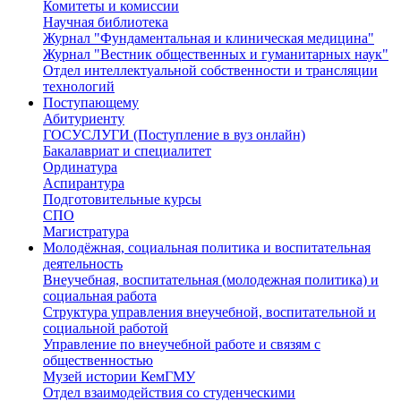
Комитеты и комиссии
Научная библиотека
Журнал "Фундаментальная и клиническая медицина"
Журнал "Вестник общественных и гуманитарных наук"
Отдел интеллектуальной собственности и трансляции
технологий
Поступающему
Абитуриенту
ГОСУСЛУГИ (Поступление в вуз онлайн)
Бакалавриат и специалитет
Ординатура
Аспирантура
Подготовительные курсы
СПО
Магистратура
Молодёжная, социальная политика и воспитательная
деятельность
Внеучебная, воспитательная (молодежная политика) и
социальная работа
Структура управления внеучебной, воспитательной и
социальной работой
Управление по внеучебной работе и связям с
общественностью
Музей истории КемГМУ
Отдел взаимодействия со студенческими