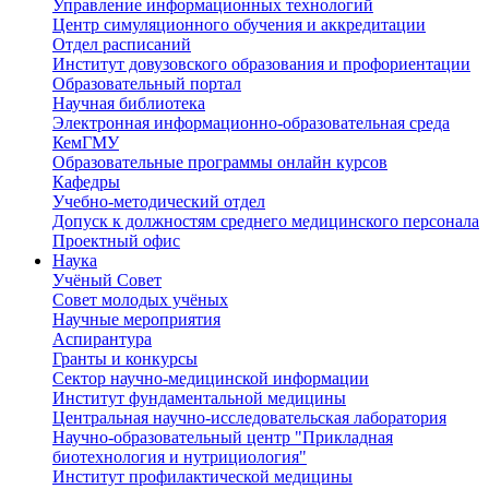
Управление информационных технологий
Центр симуляционного обучения и аккредитации
Отдел расписаний
Институт довузовского образования и профориентации
Образовательный портал
Научная библиотека
Электронная информационно-образовательная среда
КемГМУ
Образовательные программы онлайн курсов
Кафедры
Учебно-методический отдел
Допуск к должностям среднего медицинского персонала
Проектный офис
Наука
Учёный Cовет
Совет молодых учёных
Научные мероприятия
Аспирантура
Гранты и конкурсы
Сектор научно-медицинской информации
Институт фундаментальной медицины
Центральная научно-исследовательская лаборатория
Научно-образовательный центр "Прикладная
биотехнология и нутрициология"
Институт профилактической медицины