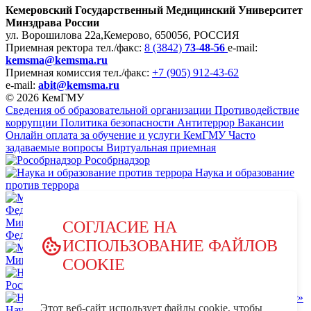
Кемеровский Государственный Медицинский Университет
Минздрава России
ул. Ворошилова 22а,
Кемерово, 650056, РОССИЯ
Приемная ректора
тел./факс:
8 (3842)
73-48-56
e-mail:
kemsma@kemsma.ru
Приемная комиссия
тел./факс:
+7 (905) 912-43-62
e-mail:
abit@kemsma.ru
© 2026 КемГМУ
Сведения об образовательной организации
Противодействие
коррупции
Политика безопасности
Антитеррор
Вакансии
Онлайн оплата за обучение и услуги КемГМУ
Часто
задаваемые вопросы
Виртуальная приемная
Рособрнадзор
Наука и образование
против террора
Министерство науки и высшего образования Российской
СОГЛАСИЕ НА
Федерации
ИСПОЛЬЗОВАНИЕ ФАЙЛОВ
Министерство просвещения Российской Федерации
COOKIE
НЦПТИ.РФ
Роспотребнадзор
Этот веб-сайт использует файлы cookie, чтобы
Научно-образовательный центр мирового уровня «Кузбасс»