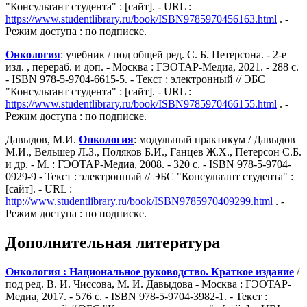
"Консультант студента" : [сайт]. - URL :
https://www.studentlibrary.ru/book/ISBN9785970456163.html
. -
Режим доступа : по подписке.
Онкология
: учебник / под общей ред. С. Б. Петерсона. - 2-е
изд. , перераб. и доп. - Москва : ГЭОТАР-Медиа, 2021. - 288 с.
- ISBN 978-5-9704-6615-5. - Текст : электронный // ЭБС
"Консультант студента" : [сайт]. - URL :
https://www.studentlibrary.ru/book/ISBN9785970466155.html
. -
Режим доступа : по подписке.
Давыдов, М.И.
Онкология
: модульный практикум / Давыдов
М.И., Вельшер Л.З., Поляков Б.И., Ганцев Ж.Х., Петерсон С.Б.
и др. - М. : ГЭОТАР-Медиа, 2008. - 320 с. - ISBN 978-5-9704-
0929-9 - Текст : электронный // ЭБС "Консультант студента" :
[сайт]. - URL :
http://www.studentlibrary.ru/book/ISBN9785970409299.html
. -
Режим доступа : по подписке.
Дополнительная литература
Онкология : Национальное руководство. Краткое издание
/
под ред. В. И. Чиссова, М. И. Давыдова - Москва : ГЭОТАР-
Медиа, 2017. - 576 с. - ISBN 978-5-9704-3982-1. - Текст :