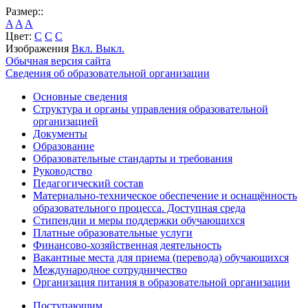
Размер::
A
A
A
Цвет:
C
C
C
Изображения
Вкл.
Выкл.
Обычная версия сайта
Сведения об образовательной организации
Основные сведения
Структура и органы управления образовательной
организацией
Документы
Образование
Образовательные стандарты и требования
Руководство
Педагогический состав
Материально-техническое обеспечение и оснащённость
образовательного процесса. Доступная среда
Стипендии и меры поддержки обучающихся
Платные образовательные услуги
Финансово-хозяйственная деятельность
Вакантные места для приема (перевода) обучающихся
Международное сотрудничество
Организация питания в образовательной организации
Поступающим