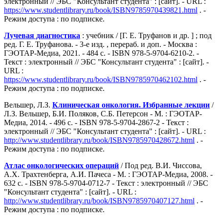
электронный // ЭБС "Консультант студента" : [сайт]. - URL :
https://www.studentlibrary.ru/book/ISBN9785970439821.html
. -
Режим доступа : по подписке.
Лучевая диагностика
: учебник / [Г. Е. Труфанов и др. ] ; под
ред. Г. Е. Труфанова. - 3-е изд. , перераб. и доп. - Москва :
ГЭОТАР-Медиа, 2021. - 484 с. - ISBN 978-5-9704-6210-2. -
Текст : электронный // ЭБС "Консультант студента" : [сайт]. -
URL :
https://www.studentlibrary.ru/book/ISBN9785970462102.html
. -
Режим доступа : по подписке.
Вельшер, Л.З.
Клиническая онкология. Избранные лекции
/
Л.З. Вельшер, Б.И. Поляков, С.Б. Петерсон - М. : ГЭОТАР-
Медиа, 2014. - 496 с. - ISBN 978-5-9704-2867-2 - Текст :
электронный // ЭБС "Консультант студента" : [сайт]. - URL :
http://www.studentlibrary.ru/book/ISBN9785970428672.html
. -
Режим доступа : по подписке.
Атлас онкологических операций
/ Под ред. В.И. Чиссова,
А.Х. Трахтенберга, А.И. Пачеса - М. : ГЭОТАР-Медиа, 2008. -
632 с. - ISBN 978-5-9704-0712-7 - Текст : электронный // ЭБС
"Консультант студента" : [сайт]. - URL :
http://www.studentlibrary.ru/book/ISBN9785970407127.html
. -
Режим доступа : по подписке.