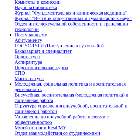
Комитеты и комиссии
Научная библиотека
Журнал "Фундаментальная и клиническая медицина"
Журнал "Вестник общественных и гуманитарных наук"
Отдел интеллектуальной собственности и трансляции
технологий
Поступающему
Абитуриенту
ГОСУСЛУГИ (Поступление в вуз онлайн)
Бакалавриат и специалитет
Ординатура
Аспирантура
Подготовительные курсы
СПО
Магистратура
Молодёжная, социальная политика и воспитательная
деятельность
Внеучебная, воспитательная (молодежная политика) и
социальная работа
Структура управления внеучебной, воспитательной и
социальной работой
Управление по внеучебной работе и связям с
общественностью
Музей истории КемГМУ
Отдел взаимодействия со студенческими