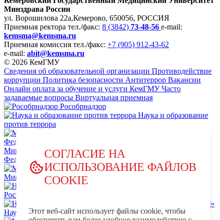
Кемеровский Государственный Медицинский Университет
Минздрава России
ул. Ворошилова 22а,
Кемерово, 650056, РОССИЯ
Приемная ректора
тел./факс:
8 (3842)
73-48-56
e-mail:
kemsma@kemsma.ru
Приемная комиссия
тел./факс:
+7 (905) 912-43-62
e-mail:
abit@kemsma.ru
© 2026 КемГМУ
Сведения об образовательной организации
Противодействие
коррупции
Политика безопасности
Антитеррор
Вакансии
Онлайн оплата за обучение и услуги КемГМУ
Часто
задаваемые вопросы
Виртуальная приемная
Рособрнадзор
Наука и образование
против террора
Министерство науки и высшего образования Российской
СОГЛАСИЕ НА
Федерации
ИСПОЛЬЗОВАНИЕ ФАЙЛОВ
Министерство просвещения Российской Федерации
COOKIE
НЦПТИ.РФ
Роспотребнадзор
Этот веб-сайт использует файлы cookie, чтобы
Научно-образовательный центр мирового уровня «Кузбасс»
обеспечить вам более удобное взаимодействие с