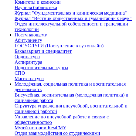
Комитеты и комиссии
Научная библиотека
Журнал "Фундаментальная и клиническая медицина"
Журнал "Вестник общественных и гуманитарных наук"
Отдел интеллектуальной собственности и трансляции
технологий
Поступающему
Абитуриенту
ГОСУСЛУГИ (Поступление в вуз онлайн)
Бакалавриат и специалитет
Ординатура
Аспирантура
Подготовительные курсы
СПО
Магистратура
Молодёжная, социальная политика и воспитательная
деятельность
Внеучебная, воспитательная (молодежная политика) и
социальная работа
Структура управления внеучебной, воспитательной и
социальной работой
Управление по внеучебной работе и связям с
общественностью
Музей истории КемГМУ
Отдел взаимодействия со студенческими