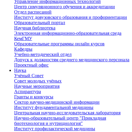
Управление информационных технологий
Центр симуляционного обучения и аккредитации
Отдел расписаний
Институт довузовского образования и профориентации
Образовательный портал
Научная библиотека
Электронная информационно-образовательная среда
КемГМУ
Образовательные программы онлайн курсов
Кафедры
Учебно-методический отдел
Допуск к должностям среднего медицинского персонала
Проектный офис
Наука
Учёный Cовет
Совет молодых учёных
Научные мероприятия
Аспирантура
Гранты и конкурсы
Сектор научно-медицинской информации
Институт фундаментальной медицины
Центральная научно-исследовательская лаборатория
Научно-образовательный центр "Прикладная
биотехнология и нутрициология"
Институт профилактической медицины