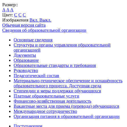
Размер::
A
A
A
Цвет:
C
C
C
Изображения
Вкл.
Выкл.
Обычная версия сайта
Сведения об образовательной организации
Основные сведения
Структура и органы управления образовательной
организацией
Документы
Образование
Образовательные стандарты и требования
Руководство
Педагогический состав
Материально-техническое обеспечение и оснащённость
образовательного процесса. Доступная среда
Стипендии и меры поддержки обучающихся
Платные образовательные услуги
Финансово-хозяйственная деятельность
Вакантные места для приема (перевода) обучающихся
Международное сотрудничество
Организация питания в образовательной организации
Поступающим