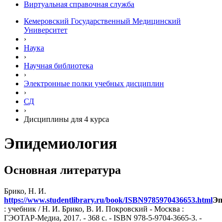
Виртуальная справочная служба
Кемеровский Государственный Медицинский
Университет
›
Наука
›
Научная библиотека
›
Электронные полки учебных диcциплин
›
СД
›
Дисциплины для 4 курса
Эпидемиология
Основная литература
Брико, Н. И.
https://www.studentlibrary.ru/book/ISBN9785970436653.html
Эп
: учебник / Н. И. Брико, В. И. Покровский - Москва :
ГЭОТАР-Медиа, 2017. - 368 с. - ISBN 978-5-9704-3665-3. -