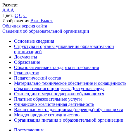
Размер::
A
A
A
Цвет:
C
C
C
Изображения
Вкл.
Выкл.
Обычная версия сайта
Сведения об образовательной организации
Основные сведения
Структура и органы управления образовательной
организацией
Документы
Образование
Образовательные стандарты и требования
Руководство
Педагогический состав
Материально-техническое обеспечение и оснащённость
образовательного процесса. Доступная среда
Стипендии и меры поддержки обучающихся
Платные образовательные услуги
Финансово-хозяйственная деятельность
Вакантные места для приема (перевода) обучающихся
Международное сотрудничество
Организация питания в образовательной организации
Поступающим