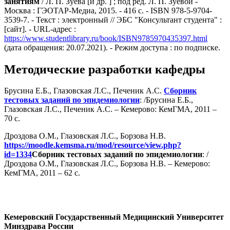
занятиям
/ Л. П. Зуева [и др. ] ; под ред. Л. П. Зуевой -
Москва : ГЭОТАР-Медиа, 2015. - 416 с. - ISBN 978-5-9704-
3539-7. - Текст : электронный // ЭБС "Консультант студента" :
[сайт].
- URL-адрес :
https://www.studentlibrary.ru/book/ISBN9785970435397.html
(дата обращения: 20.07.2021).
- Режим доступа : по подписке.
Методические разработки кафедры
Брусина Е.Б., Глазовская Л.С., Печеник А.С.
Сборник
тестовых заданий по эпидемиологии
: /Брусина Е.Б.,
Глазовская Л.С., Печеник А.С. – Кемерово: КемГМА, 2011 –
70 с.
Дроздова О.М., Глазовская Л.С., Борзова Н.В.
https://moodle.kemsma.ru/mod/resource/view.php?
id=1334
Сборник тестовых заданий по эпидемиологии
: /
Дроздова О.М., Глазовская Л.С., Борзова Н.В. – Кемерово:
КемГМА, 2011 – 62 с.
Кемеровский Государственный Медицинский Университет
Минздрава России