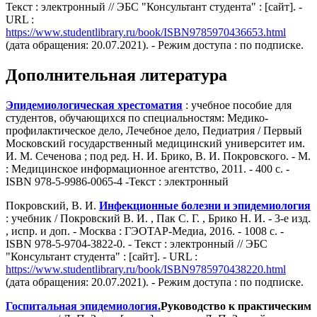
Текст : электронный // ЭБС "Консультант студента" : [сайт].
-
URL :
https://www.studentlibrary.ru/book/ISBN9785970436653.html
(дата обращения: 20.07.2021).
- Режим доступа : по подписке.
Дополнительная литература
Эпидемиологическая хрестоматия
: учебное пособие для
студентов, обучающихся по специальностям: Медико-
профилактическое дело, Лечебное дело, Педиатрия / Первый
Московский государственный медицинский университет им.
И. М. Сеченова ; под ред. Н. И. Брико, В. И. Покровского. - М.
: Медицинское информационное агентство, 2011. - 400 с. -
ISBN 978-5-9986-0065-4 -Текст : электронный
Покровский, В. И.
Инфекционные болезни и эпидемиология
: учебник / Покровский В. И. , Пак С. Г. , Брико Н. И. - 3-е изд.
, испр.
и доп. - Москва : ГЭОТАР-Медиа, 2016. - 1008 с. -
ISBN 978-5-9704-3822-0. - Текст : электронный // ЭБС
"Консультант студента" : [сайт].
- URL :
https://www.studentlibrary.ru/book/ISBN9785970438220.html
(дата обращения: 20.07.2021).
- Режим доступа : по подписке.
Госпитальная эпидемиология.
Руководство к практическим