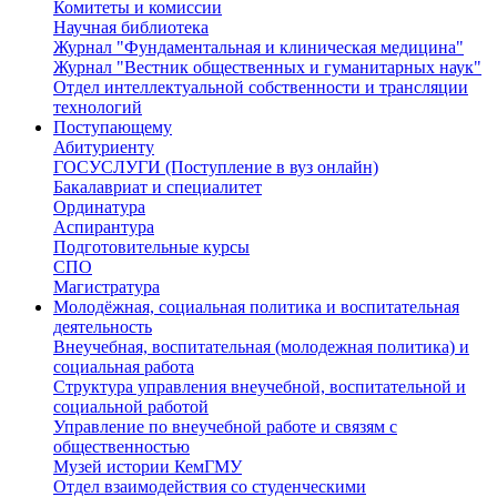
Комитеты и комиссии
Научная библиотека
Журнал "Фундаментальная и клиническая медицина"
Журнал "Вестник общественных и гуманитарных наук"
Отдел интеллектуальной собственности и трансляции
технологий
Поступающему
Абитуриенту
ГОСУСЛУГИ (Поступление в вуз онлайн)
Бакалавриат и специалитет
Ординатура
Аспирантура
Подготовительные курсы
СПО
Магистратура
Молодёжная, социальная политика и воспитательная
деятельность
Внеучебная, воспитательная (молодежная политика) и
социальная работа
Структура управления внеучебной, воспитательной и
социальной работой
Управление по внеучебной работе и связям с
общественностью
Музей истории КемГМУ
Отдел взаимодействия со студенческими