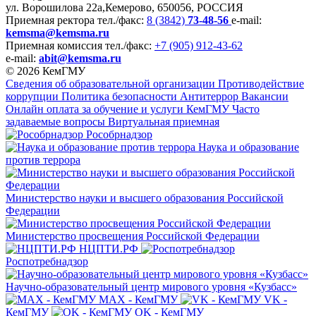
ул. Ворошилова 22а,
Кемерово, 650056, РОССИЯ
Приемная ректора
тел./факс:
8 (3842)
73-48-56
e-mail:
kemsma@kemsma.ru
Приемная комиссия
тел./факс:
+7 (905) 912-43-62
e-mail:
abit@kemsma.ru
© 2026 КемГМУ
Сведения об образовательной организации
Противодействие
коррупции
Политика безопасности
Антитеррор
Вакансии
Онлайн оплата за обучение и услуги КемГМУ
Часто
задаваемые вопросы
Виртуальная приемная
Рособрнадзор
Наука и образование
против террора
Министерство науки и высшего образования Российской
Федерации
Министерство просвещения Российской Федерации
НЦПТИ.РФ
Роспотребнадзор
Научно-образовательный центр мирового уровня «Кузбасс»
MAX - КемГМУ
VK -
КемГМУ
OK - КемГМУ