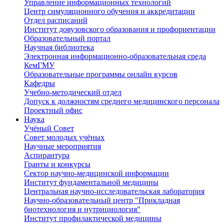
Управление информационных технологий
Центр симуляционного обучения и аккредитации
Отдел расписаний
Институт довузовского образования и профориентации
Образовательный портал
Научная библиотека
Электронная информационно-образовательная среда
КемГМУ
Образовательные программы онлайн курсов
Кафедры
Учебно-методический отдел
Допуск к должностям среднего медицинского персонала
Проектный офис
Наука
Учёный Cовет
Совет молодых учёных
Научные мероприятия
Аспирантура
Гранты и конкурсы
Сектор научно-медицинской информации
Институт фундаментальной медицины
Центральная научно-исследовательская лаборатория
Научно-образовательный центр "Прикладная
биотехнология и нутрициология"
Институт профилактической медицины