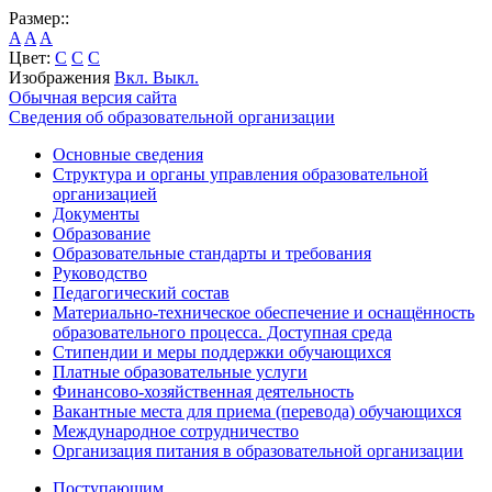
Размер::
A
A
A
Цвет:
C
C
C
Изображения
Вкл.
Выкл.
Обычная версия сайта
Сведения об образовательной организации
Основные сведения
Структура и органы управления образовательной
организацией
Документы
Образование
Образовательные стандарты и требования
Руководство
Педагогический состав
Материально-техническое обеспечение и оснащённость
образовательного процесса. Доступная среда
Стипендии и меры поддержки обучающихся
Платные образовательные услуги
Финансово-хозяйственная деятельность
Вакантные места для приема (перевода) обучающихся
Международное сотрудничество
Организация питания в образовательной организации
Поступающим