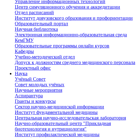
Управление информационных технологий
Центр симуляционного обучения и аккредитации
Отдел расписаний
Институт довузовского образования и профориентации
Образовательный портал
Научная библиотека
Электронная информационно-образовательная среда
КемГМУ
Образовательные программы онлайн курсов
Кафедры
Учебно-методический отдел
Допуск к должностям среднего медицинского персонала
Проектный офис
Наука
Учёный Cовет
Совет молодых учёных
Научные мероприятия
Аспирантура
Гранты и конкурсы
Сектор научно-медицинской информации
Институт фундаментальной медицины
Центральная научно-исследовательская лаборатория
Научно-образовательный центр "Прикладная
биотехнология и нутрициология"
Институт профилактической медицины