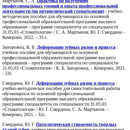
Мартынов, С. А.
Практика по получению
профессиональных умений и опыта профессиональной
деятельности (по ортопедической стоматологии)
: учебно-
методическое пособие для обучающихся по основной
профессиональной образовательной программе высшего
образования – программе специалитета по специальности
31.05.03 «Стоматология» / С. А. Мартынов, Ю. Г. Смердина –
Кемерово, 2022. – 35 с.
Запорожец, К. Б.
Деформации зубных рядов и прикуса
:
учебное пособие для обучающихся по основной
профессиональной образовательной программе высшего
образования – программе специалитета по специальности
31.05.03 «Стоматология» / К. Б. Запорожец. – Кемерово, 2021.
- 33с.
Смердина, Ю. Г.
Деформации зубных рядов и прикуса
:
учебно-методическое пособие для самостоятельной работы
обучающихся по основной профессиональной
образовательной программе высшего образования –
программе специалитета по специальности 31.05.03
«Стоматология» / Ю. Г. Смердина, С. А. Мартынов. –
Кемерово, 2021. - 32с.
Смердина, Ю. Г.
Патологическая стираемость твердых
тканей зубов
: учебно-методическое пособие по организации