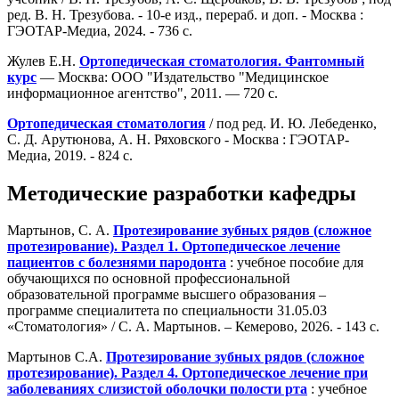
ред. В. Н. Трезубова. - 10-е изд., перераб. и доп. - Москва :
ГЭОТАР-Медиа, 2024. - 736 с.
Жулев Е.Н.
Ортопедическая стоматология. Фантомный
курс
— Москва: ООО "Издательство "Медицинское
информационное агентство", 2011. — 720 с.
Ортопедическая стоматология
/ под ред. И. Ю. Лебеденко,
С. Д. Арутюнова, А. Н. Ряховского - Москва : ГЭОТАР-
Медиа, 2019. - 824 с.
Методические разработки кафедры
Мартынов, С. А.
Протезирование зубных рядов (сложное
протезирование). Раздел 1. Ортопедическое лечение
пациентов с болезнями пародонта
: учебное пособие для
обучающихся по основной профессиональной
образовательной программе высшего образования –
программе специалитета по специальности 31.05.03
«Стоматология» / С. А. Мартынов. – Кемерово, 2026. - 143 с.
Мартынов С.А.
Протезирование зубных рядов (сложное
протезирование). Раздел 4. Ор
топедическое лечение при
заболеваниях слизистой оболочки полости рта
: учебное