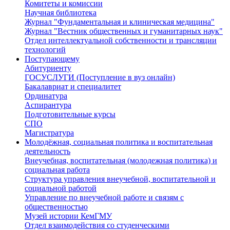
Комитеты и комиссии
Научная библиотека
Журнал "Фундаментальная и клиническая медицина"
Журнал "Вестник общественных и гуманитарных наук"
Отдел интеллектуальной собственности и трансляции
технологий
Поступающему
Абитуриенту
ГОСУСЛУГИ (Поступление в вуз онлайн)
Бакалавриат и специалитет
Ординатура
Аспирантура
Подготовительные курсы
СПО
Магистратура
Молодёжная, социальная политика и воспитательная
деятельность
Внеучебная, воспитательная (молодежная политика) и
социальная работа
Структура управления внеучебной, воспитательной и
социальной работой
Управление по внеучебной работе и связям с
общественностью
Музей истории КемГМУ
Отдел взаимодействия со студенческими