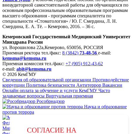
внеаудиторной самостоятельной работы для обучающихся по
основным профессиональным образовательным программам
высшего образования - программам специалитета по
специальности «Стоматология» / Ю. Г. Смердина, Л. Н.
Смердина, Е. А. Тё. – Кемерово, 2016. – 36 с.
Кемеровский Государственный Медицинский Университет
Минздрава России
ул. Ворошилова 22а,
Кемерово, 650056, РОССИЯ
Приемная ректора
тел./факс:
8 (3842)
73-48-56
e-mail:
kemsma@kemsma.ru
Приемная комиссия
тел./факс:
+7 (905) 912-43-62
e-mail:
abit@kemsma.ru
© 2026 КемГМУ
Сведения об образовательной организации
Противодействие
коррупции
Политика безопасности
Антитеррор
Вакансии
Онлайн оплата за обучение и услуги КемГМУ
Часто
задаваемые вопросы
Виртуальная приемная
Рособрнадзор
Наука и образование
против террора
Министерство науки и высшего образования Российской
СОГЛАСИЕ НА
Федерации