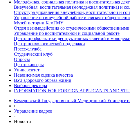
Молодёжная, социальная политика и воспитательная деят
Внеучебная, воспитательная (молодежная политика) и со
Структура управления внеучебной, воспитательной и со
Управление по внеучебной работе и связям с общественн
Музей истории КемГМУ
Отдел взаимодействия со студенческими общественными
Управление по воспитательной и социальной работе
Центр профилактики деструктивных явлений в молодежн
Центр психологической поддержки
Пресс-служба
Студенческий клуб
Опросы
Центр карьеры
Университет
Независимая оценка качества
ВУЗ здорового образа жизни
Выборы ректора
INFORMATION FOR FOREIGN APPLICANTS AND ST
Кемеровский Государственный Медицинский Университ
›
Управление кадров
›
Новости