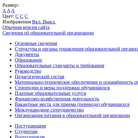
Размер::
A
A
A
Цвет:
C
C
C
Изображения
Вкл.
Выкл.
Обычная версия сайта
Сведения об образовательной организации
Основные сведения
Структура и органы управления образовательной органи
Документы
Образование
Образовательные стандарты и требования
Руководство
Педагогический состав
Материально-техническое обеспечение и оснащённость об
Стипендии и меры поддержки обучающихся
Платные образовательные услуги
Финансово-хозяйственная деятельность
Вакантные места для приема (перевода) обучающихся
Международное сотрудничество
Организация питания в образовательной организации
Поступающим
Студентам
Выпускникам