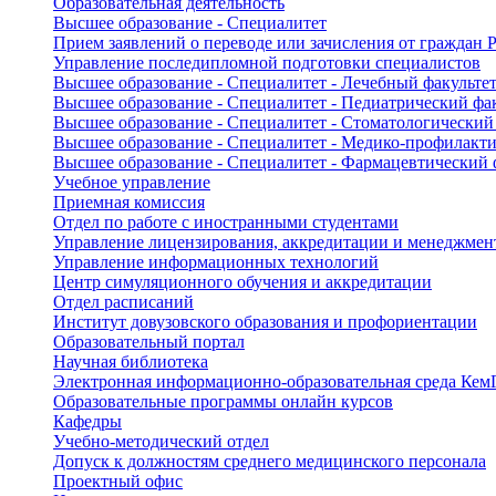
Образовательная деятельность
Высшее образование - Специалитет
Прием заявлений о переводе или зачисления от граждан
Управление последипломной подготовки специалистов
Высшее образование - Специалитет - Лечебный факульте
Высшее образование - Специалитет - Педиатрический фа
Высшее образование - Специалитет - Стоматологический
Высшее образование - Специалитет - Медико-профилакти
Высшее образование - Специалитет - Фармацевтический 
Учебное управление
Приемная комиссия
Отдел по работе с иностранными студентами
Управление лицензирования, аккредитации и менеджмент
Управление информационных технологий
Центр симуляционного обучения и аккредитации
Отдел расписаний
Институт довузовского образования и профориентации
Образовательный портал
Научная библиотека
Электронная информационно-образовательная среда Ке
Образовательные программы онлайн курсов
Кафедры
Учебно-методический отдел
Допуск к должностям среднего медицинского персонала
Проектный офис