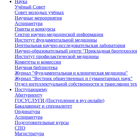
Наука
Учёный Cовет
Совет молодых учёных
Научные мероприятия
Аспирантура
Гранты и конкурсы
Сектор научно-медицинской информации
Институт фундаментальной медицины
Центральная научно-исследовательская лаборатория
Научно-образовательный центр "Прикладная биотехноло
Институт профилактической медицины
Комитеты и комиссии
Научная библиотека
Журнал "Фундаментальная и клиническая медицина"
Журнал "Вестник общественных и гуманитарных наук"
Отдел интеллектуальной собственности и трансляции те
Поступающему
Абитуриенту
ГОСУСЛУГИ (Поступление в вуз онлайн)
Бакалавриат и специалитет
Ординатура
Аспирантура
Подготовительные курсы
СПО
Магистратура