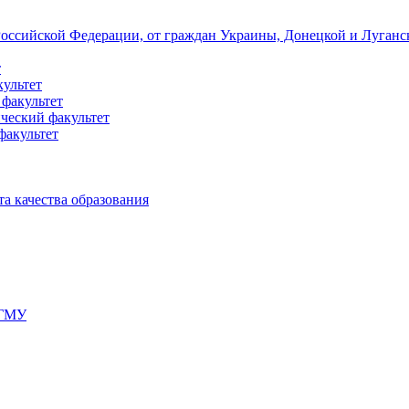
 Российской Федерации, от граждан Украины, Донецкой и Луган
т
культет
 факультет
ческий факультет
факультет
а качества образования
мГМУ