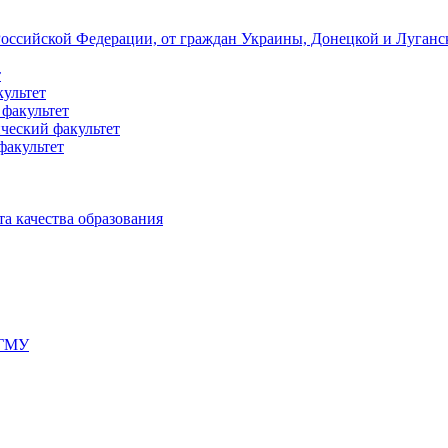
 Российской Федерации, от граждан Украины, Донецкой и Луган
т
культет
 факультет
ческий факультет
факультет
а качества образования
мГМУ