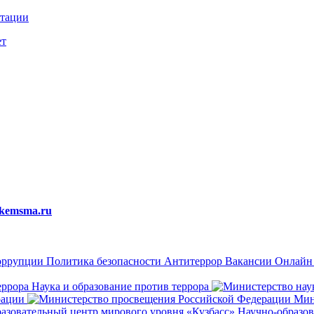
итации
ет
kemsma.ru
оррупции
Политика безопасности
Антитеррор
Вакансии
Онлайн 
Наука и образование против террора
рации
Мин
Научно-образов