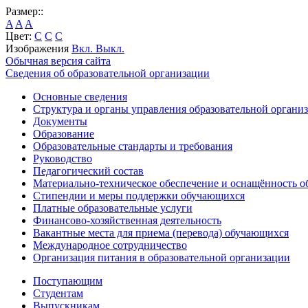
Размер::
A
A
A
Цвет:
C
C
C
Изображения
Вкл.
Выкл.
Обычная версия сайта
Сведения об образовательной организации
Основные сведения
Структура и органы управления образовательной органи
Документы
Образование
Образовательные стандарты и требования
Руководство
Педагогический состав
Материально-техническое обеспечение и оснащённость об
Стипендии и меры поддержки обучающихся
Платные образовательные услуги
Финансово-хозяйственная деятельность
Вакантные места для приема (перевода) обучающихся
Международное сотрудничество
Организация питания в образовательной организации
Поступающим
Студентам
Выпускникам