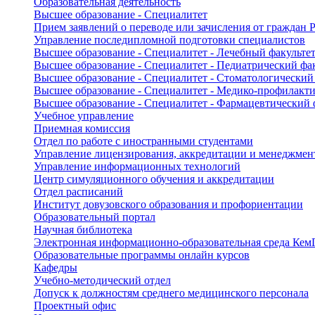
Образовательная деятельность
Высшее образование - Специалитет
Прием заявлений о переводе или зачисления от граждан
Управление последипломной подготовки специалистов
Высшее образование - Специалитет - Лечебный факульте
Высшее образование - Специалитет - Педиатрический фа
Высшее образование - Специалитет - Стоматологический
Высшее образование - Специалитет - Медико-профилакти
Высшее образование - Специалитет - Фармацевтический 
Учебное управление
Приемная комиссия
Отдел по работе с иностранными студентами
Управление лицензирования, аккредитации и менеджмент
Управление информационных технологий
Центр симуляционного обучения и аккредитации
Отдел расписаний
Институт довузовского образования и профориентации
Образовательный портал
Научная библиотека
Электронная информационно-образовательная среда Ке
Образовательные программы онлайн курсов
Кафедры
Учебно-методический отдел
Допуск к должностям среднего медицинского персонала
Проектный офис