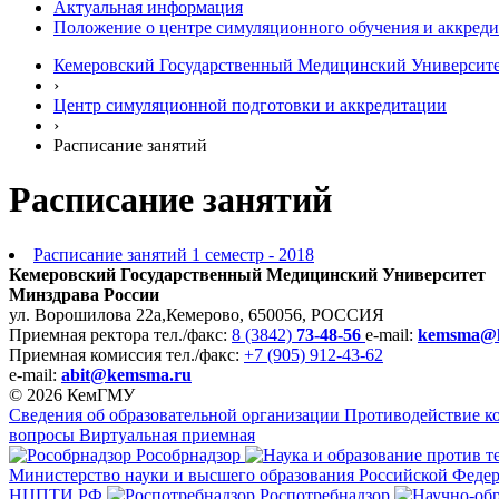
Актуальная информация
Положение о центре симуляционного обучения и аккред
Кемеровский Государственный Медицинский Университ
›
Центр симуляционной подготовки и аккредитации
›
Расписание занятий
Расписание занятий
Расписание занятий 1 семестр - 2018
Кемеровский Государственный Медицинский Университет
Минздрава России
ул. Ворошилова 22а,
Кемерово, 650056, РОССИЯ
Приемная ректора
тел./факс:
8 (3842)
73-48-56
e-mail:
kemsma@
Приемная комиссия
тел./факс:
+7 (905) 912-43-62
e-mail:
abit@kemsma.ru
© 2026 КемГМУ
Сведения об образовательной организации
Противодействие к
вопросы
Виртуальная приемная
Рособрнадзор
Министерство науки и высшего образования Российской Феде
НЦПТИ.РФ
Роспотребнадзор