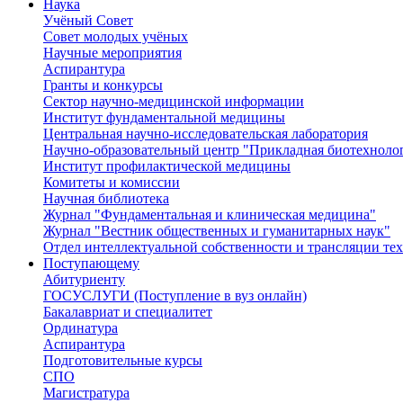
Наука
Учёный Cовет
Совет молодых учёных
Научные мероприятия
Аспирантура
Гранты и конкурсы
Сектор научно-медицинской информации
Институт фундаментальной медицины
Центральная научно-исследовательская лаборатория
Научно-образовательный центр "Прикладная биотехноло
Институт профилактической медицины
Комитеты и комиссии
Научная библиотека
Журнал "Фундаментальная и клиническая медицина"
Журнал "Вестник общественных и гуманитарных наук"
Отдел интеллектуальной собственности и трансляции те
Поступающему
Абитуриенту
ГОСУСЛУГИ (Поступление в вуз онлайн)
Бакалавриат и специалитет
Ординатура
Аспирантура
Подготовительные курсы
СПО
Магистратура