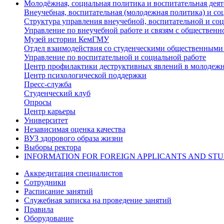
Молодёжная, социальная политика и воспитательная деят
Внеучебная, воспитательная (молодежная политика) и со
Структура управления внеучебной, воспитательной и со
Управление по внеучебной работе и связям с общественн
Музей истории КемГМУ
Отдел взаимодействия со студенческими общественными
Управление по воспитательной и социальной работе
Центр профилактики деструктивных явлений в молодежн
Центр психологической поддержки
Пресс-служба
Студенческий клуб
Опросы
Центр карьеры
Университет
Независимая оценка качества
ВУЗ здорового образа жизни
Выборы ректора
INFORMATION FOR FOREIGN APPLICANTS AND ST
Аккредитация специалистов
Сотрудники
Расписание занятий
Служебная записка на проведение занятий
Правила
Оборудование