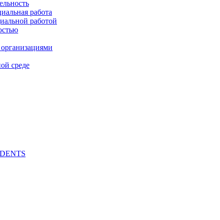
ельность
циальная работа
циальной работой
остью
 организациями
ой среде
UDENTS